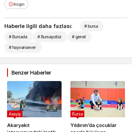
Kızgın
Haberle ilgili daha fazlası:
# bursa
# Bursada
# Bursayızbiz
# genel
# hayvansever
Benzer Haberler
Asayiş
Bursa
Akaryakıt
Yıldırım’da çocuklar