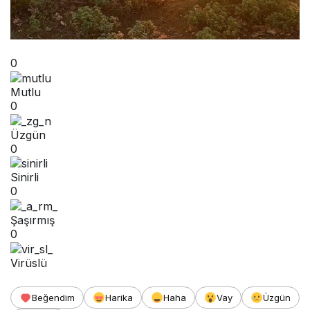
0
Mutlu
0
Üzgün
0
Sinirli
0
Şaşırmış
0
Virüslü
Beğendim
Harika
Haha
Vay
Üzgün