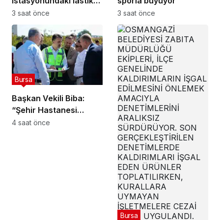
istasyonundaki lastik
sporla büyüyor
tamirhanesi alev alev
3 saat önce
3 saat önce
yandı
Bursa
Başkan Vekili Biba:
“Şehir Hastanesi
otoparkı bu ay hizmete
4 saat önce
açılacak”
Bursa