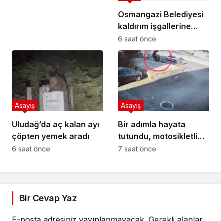
Osmangazi Belediyesi
kaldırım işgallerine
fırsat vermiyor
6 saat önce
Asayiş
Asayiş
Uludağ’da aç kalan ayı
Bir adımla hayata
çöpten yemek aradı
tutundu, motosikletli
duvara çarparak can
6 saat önce
7 saat önce
verdi
Bir Cevap Yaz
E-posta adresiniz yayınlanmayacak.
Gerekli alanlar