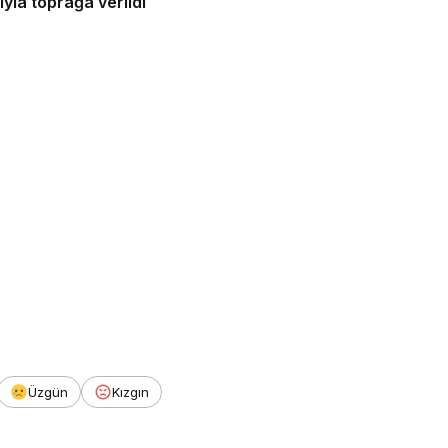
yla toprağa verildi
Üzgün
Kızgın