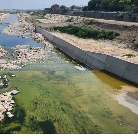
Asayiş
İznik Gölü’ne düşen genç
hayatını kaybetti,