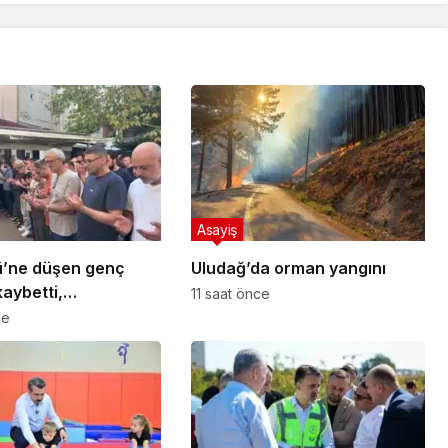
Asayiş
lü’ne düşen genç
Uludağ’da orman yangını
kaybetti,
11 saat önce
ıyla toprağa verildi
ce