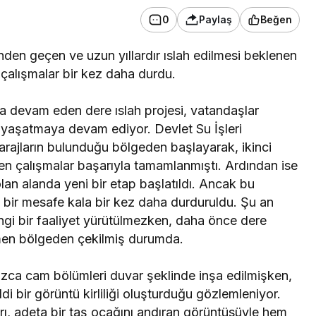
rman
gözyaşlarıyla toprağa
0
Paylaş
Beğen
ü
verildi
nden geçen ve uzun yıllardır ıslah edilmesi beklenen
alışmalar bir kez daha durdu.
rla devam eden dere ıslah projesi, vatandaşlar
 yaşatmaya devam ediyor. Devlet Su İşleri
barajların bulunduğu bölgeden başlayarak, ikinci
en çalışmalar başarıyla tamamlanmıştı. Ardından ise
an alanda yeni bir etap başlatıldı. Ancak bu
 bir mesafe kala bir kez daha durduruldu. Şu an
hangi bir faaliyet yürütülmezken, daha önce dere
amen bölgeden çekilmiş durumda.
ızca cam bölümleri duvar şeklinde inşa edilmişken,
i bir görüntü kirliliği oluşturduğu gözlemleniyor.
ı, adeta bir taş ocağını andıran görüntüsüyle hem