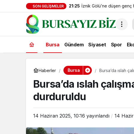
21:25
İznik Gölü’ne düşen genç h
SON GELIŞMELER
gözyaşlarıyla toprağa veril
Bursa
Gündem
Siyaset
Spor
Ek
Bursa
Haberler
Bursa’da ıslah ça
Bursa’da ıslah çalışma
durduruldu
14 Haziran 2025, 10:16
yayınlandı
14 Hazir