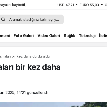
ayatını kaybetti,
USD
47,71
EURO
55,03
G
di
onomi
Foto Galeri
Video Galeri
Sağlık
Teknoloji
İlet
lışmaları bir kez daha durduruldu
ları bir kez daha
an 2025, 14:21
güncellendi