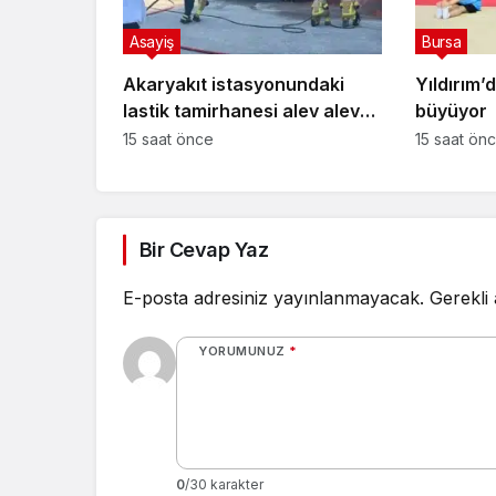
Asayiş
Bursa
Akaryakıt istasyonundaki
Yıldırım’
lastik tamirhanesi alev alev
büyüyor
yandı
15 saat önce
15 saat ön
Bir Cevap Yaz
E-posta adresiniz yayınlanmayacak.
Gerekli
YORUMUNUZ
*
0
/30 karakter