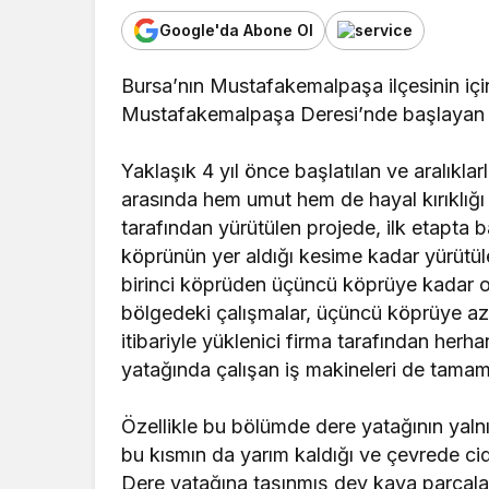
Uludağ’da çıkan o
Google'da Abone Ol
yangını söndürüld
Bursa’nın Mustafakemalpaşa ilçesinin içi
Mustafakemalpaşa Deresi’nde başlayan ç
Yaklaşık 4 yıl önce başlatılan ve aralıkla
arasında hem umut hem de hayal kırıklığı
tarafından yürütülen projede, ilk etapta 
köprünün yer aldığı kesime kadar yürütül
birinci köprüden üçüncü köprüye kadar ol
bölgedeki çalışmalar, üçüncü köprüye az
itibariyle yüklenici firma tarafından her
yatağında çalışan iş makineleri de tam
Özellikle bu bölümde dere yatağının yaln
bu kısmın da yarım kaldığı ve çevrede cidd
Dere yatağına taşınmış dev kaya parçalar