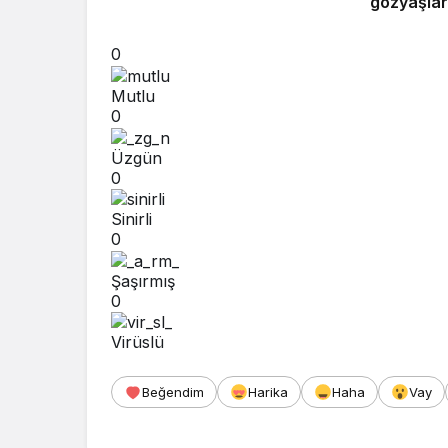
gözyaşları
0
Mutlu
0
Üzgün
0
Sinirli
0
Şaşırmış
0
Virüslü
Beğendim
Harika
Haha
Vay