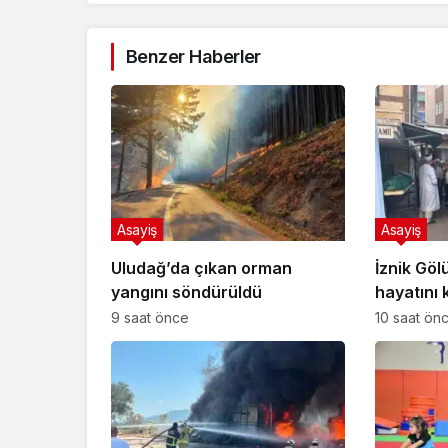
Benzer Haberler
Asayiş
Asayiş
Uludağ’da çıkan orman
İznik Gö
yangını söndürüldü
hayatını 
gözyaşlar
9 saat önce
10 saat ön