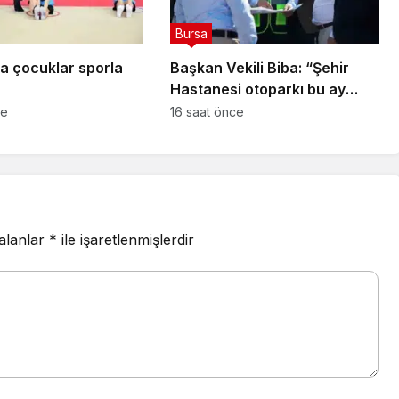
Bursa
da çocuklar sporla
Başkan Vekili Biba: “Şehir
Hastanesi otoparkı bu ay
hizmete açılacak”
ce
16 saat önce
 alanlar
*
ile işaretlenmişlerdir