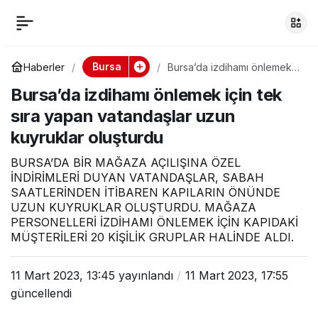
Bursa’da izdihamı
0
Paylaş
önlemek için tek sıra
Bursa
Haberler
Bursa’da izdihamı önlemek
için tek sıra yapan
Bursa’da izdihamı önlemek için tek
vatandaşlar uzun kuyruklar
yapan vatandaşlar
oluşturdu
sıra yapan vatandaşlar uzun
kuyruklar oluşturdu
uzun kuyruklar
BURSA’DA BİR MAĞAZA AÇILIŞINA ÖZEL
oluşturdu
İNDİRİMLERİ DUYAN VATANDAŞLAR, SABAH
SAATLERİNDEN İTİBAREN KAPILARIN ÖNÜNDE
UZUN KUYRUKLAR OLUŞTURDU. MAĞAZA
PERSONELLERİ İZDİHAMI ÖNLEMEK İÇİN KAPIDAKİ
MÜŞTERİLERİ 20 KİŞİLİK GRUPLAR HALİNDE ALDI.
11 Mart 2023, 13:45
yayınlandı
11 Mart 2023, 17:55
güncellendi