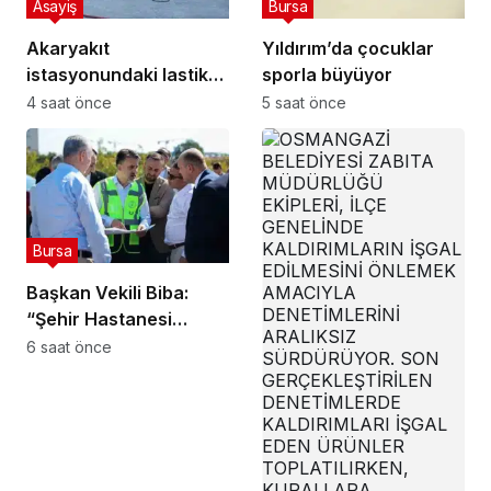
Asayiş
Bursa
Akaryakıt
Yıldırım’da çocuklar
istasyonundaki lastik
sporla büyüyor
tamirhanesi alev alev
4 saat önce
5 saat önce
yandı
Bursa
Başkan Vekili Biba:
“Şehir Hastanesi
otoparkı bu ay hizmete
6 saat önce
açılacak”