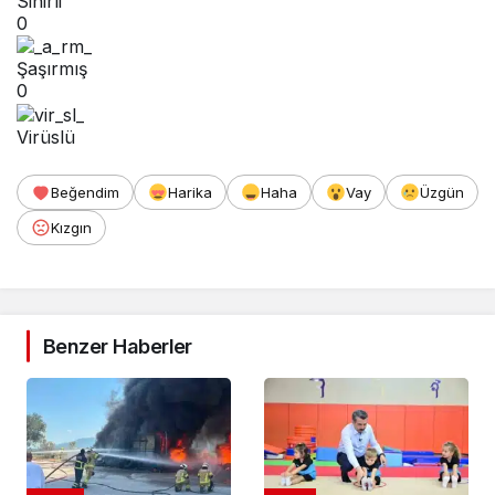
Sinirli
0
Şaşırmış
0
Virüslü
Beğendim
Harika
Haha
Vay
Üzgün
Kızgın
Benzer Haberler