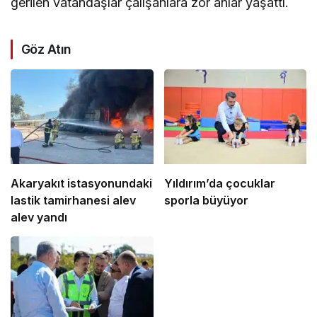
gerilen vatandaşlar çalışanlara zor anlar yaşattı.
Göz Atın
Akaryakıt istasyonundaki
Yıldırım’da çocuklar
lastik tamirhanesi alev
sporla büyüyor
alev yandı