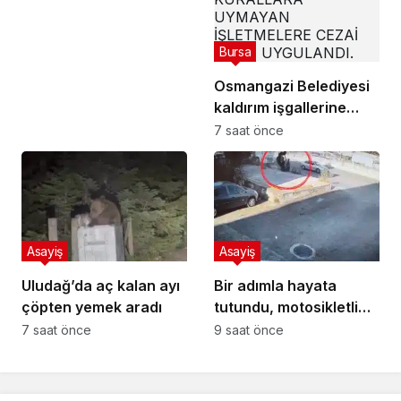
Bursa
Osmangazi Belediyesi
kaldırım işgallerine
fırsat vermiyor
7 saat önce
Asayiş
Asayiş
Uludağ’da aç kalan ayı
Bir adımla hayata
çöpten yemek aradı
tutundu, motosikletli
duvara çarparak can
7 saat önce
9 saat önce
verdi