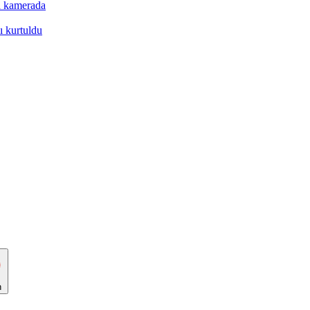
a kamerada
yı kurtuldu
n