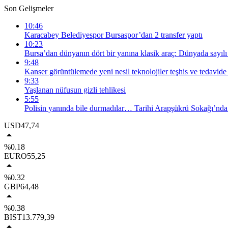
Son Gelişmeler
10:46
Karacabey Belediyespor Bursaspor’dan 2 transfer yaptı
10:23
Bursa’dan dünyanın dört bir yanına klasik araç: Dünyada sayılı 
9:48
Kanser görüntülemede yeni nesil teknolojiler teşhis ve tedavide
9:33
Yaşlanan nüfusun gizli tehlikesi
5:55
Polisin yanında bile durmadılar… Tarihi Arapşükrü Sokağı’nd
USD
47,74
%0.18
EURO
55,25
%0.32
GBP
64,48
%0.38
BIST
13.779,39