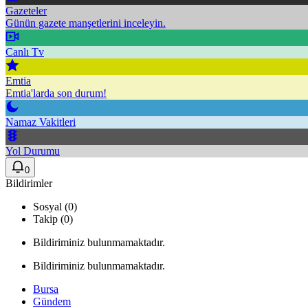
Gazeteler
Günün gazete manşetlerini inceleyin.
Canlı Tv
Emtia
Emtia'larda son durum!
Namaz Vakitleri
Yol Durumu
0
Bildirimler
Sosyal (0)
Takip (0)
Bildiriminiz bulunmamaktadır.
Bildiriminiz bulunmamaktadır.
Bursa
Gündem