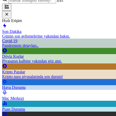
Esc
Hızlı Erişim
Son Dakika
Günün son gelişmelerine yakından bakın.
Covid 19
Pandeminin detayları..
Döviz Kurlar
Piyasanın kalbine yakından göz atın.
Kripto Paralar
Kripto para piyasalarında son durum!
Hava Durumu
Maç Merkezi
Puan Durumu