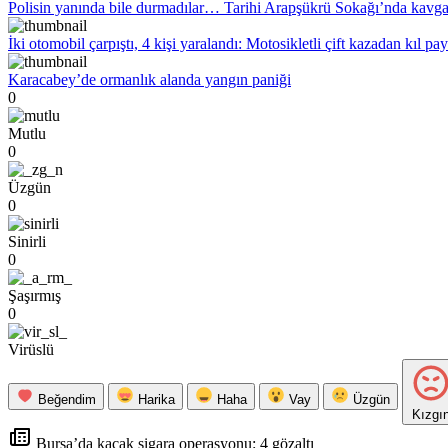
Polisin yanında bile durmadılar… Tarihi Arapşükrü Sokağı’nda kavg
İki otomobil çarpıştı, 4 kişi yaralandı: Motosikletli çift kazadan kıl pa
Karacabey’de ormanlık alanda yangın paniği
0
Mutlu
0
Üzgün
0
Sinirli
0
Şaşırmış
0
Virüslü
Beğendim
Harika
Haha
Vay
Üzgün
Kızgı
Bursa’da kaçak sigara operasyonu: 4 gözaltı