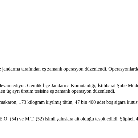
se jandarma tarafından eş zamanlı operasyon düzenlendi. Operasyonlarda
z devam ediyor. Gemlik İlçe Jandarma Komutanlığı, İstihbarat Şube Mü
ilen üç ayrı üretim tesisine eş zamanlı operasyon düzenlendi.
makaron, 173 kilogram kıyılmış tütün, 47 bin 400 adet boş sigara kutusu,
 (54) ve M.T. (52) isimli şahıslara ait olduğu tespit edildi. Şüpheli 4 k