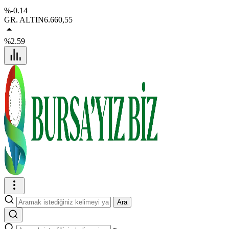
%-0.14
GR. ALTIN
6.660,55
%2.59
Ara