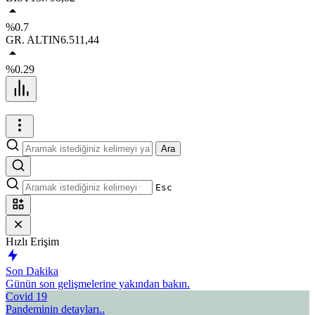
%0.7
GR. ALTIN
6.511,44
%0.29
Ara
Esc
Hızlı Erişim
Son Dakika
Günün son gelişmelerine yakından bakın.
Covid 19
Pandeminin detayları..