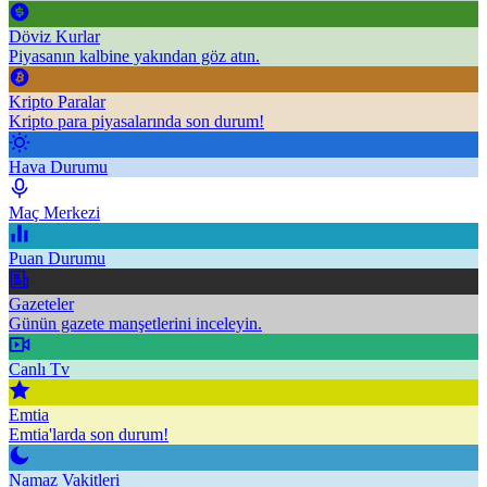
Döviz Kurlar
Piyasanın kalbine yakından göz atın.
Kripto Paralar
Kripto para piyasalarında son durum!
Hava Durumu
Maç Merkezi
Puan Durumu
Gazeteler
Günün gazete manşetlerini inceleyin.
Canlı Tv
Emtia
Emtia'larda son durum!
Namaz Vakitleri