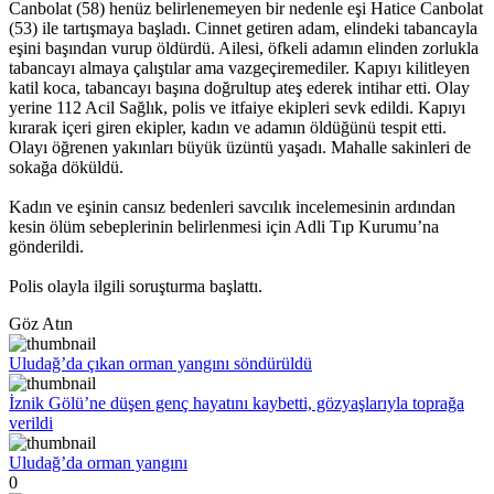
Canbolat (58) henüz belirlenemeyen bir nedenle eşi Hatice Canbolat
(53) ile tartışmaya başladı. Cinnet getiren adam, elindeki tabancayla
eşini başından vurup öldürdü. Ailesi, öfkeli adamın elinden zorlukla
tabancayı almaya çalıştılar ama vazgeçiremediler. Kapıyı kilitleyen
katil koca, tabancayı başına doğrultup ateş ederek intihar etti. Olay
yerine 112 Acil Sağlık, polis ve itfaiye ekipleri sevk edildi. Kapıyı
kırarak içeri giren ekipler, kadın ve adamın öldüğünü tespit etti.
Olayı öğrenen yakınları büyük üzüntü yaşadı. Mahalle sakinleri de
sokağa döküldü.
Kadın ve eşinin cansız bedenleri savcılık incelemesinin ardından
kesin ölüm sebeplerinin belirlenmesi için Adli Tıp Kurumu’na
gönderildi.
Polis olayla ilgili soruşturma başlattı.
Göz Atın
Uludağ’da çıkan orman yangını söndürüldü
İznik Gölü’ne düşen genç hayatını kaybetti, gözyaşlarıyla toprağa
verildi
Uludağ’da orman yangını
0