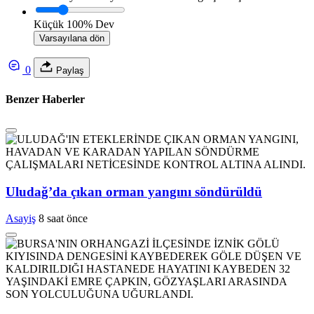
Küçük
100%
Dev
Varsayılana dön
0
Paylaş
Benzer Haberler
Uludağ’da çıkan orman yangını söndürüldü
Asayiş
8 saat önce