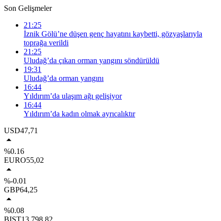
Son Gelişmeler
21:25
İznik Gölü’ne düşen genç hayatını kaybetti, gözyaşlarıyla
toprağa verildi
21:25
Uludağ’da çıkan orman yangını söndürüldü
19:31
Uludağ’da orman yangını
16:44
Yıldırım’da ulaşım ağı gelişiyor
16:44
Yıldırım’da kadın olmak ayrıcalıktır
USD
47,71
%0.16
EURO
55,02
%-0.01
GBP
64,25
%0.08
BIST
13.798,82