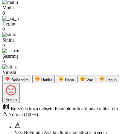
Mutlu
0
Üzgün
0
Sinirli
0
Şaşırmış
0
Virüslü
Beğendim
Harika
Haha
Vay
Üzgün
Kızgın
Bursa’da koca dehşeti: Eşini öldürdü ardından intihar etti
Normal (100%)
Yazı Boyutunu Ayarla
Okuma rahatlığı için seçin