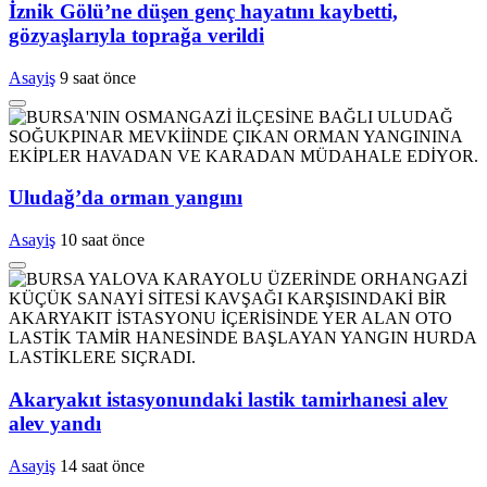
İznik Gölü’ne düşen genç hayatını kaybetti,
gözyaşlarıyla toprağa verildi
Asayiş
9 saat önce
Uludağ’da orman yangını
Asayiş
10 saat önce
Akaryakıt istasyonundaki lastik tamirhanesi alev
alev yandı
Asayiş
14 saat önce