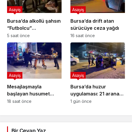
Asayiş
Asayiş
Bursa’da alkollü şahsın
Bursa’da drift atan
“Futbolcu”
sürücüye ceza yağdı
performansı: Kimse
5 saat önce
16 saat önce
dokunmadı, kendini
yere bıraktı
Asayiş
Asayiş
Mesajlaşmayla
Bursa’da huzur
başlayan husumet
uygulaması: 21 aranan
kanlı bitti
şahıs yakalandı, 388
18 saat önce
1 gün önce
bin TL ceza kesildi
Bir Cevap Yaz