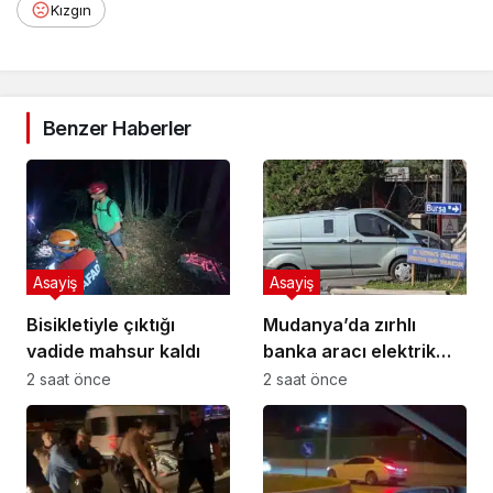
Kızgın
Benzer Haberler
Asayiş
Asayiş
Bisikletiyle çıktığı
Mudanya’da zırhlı
vadide mahsur kaldı
banka aracı elektrik
direğine çarptı
2 saat önce
2 saat önce