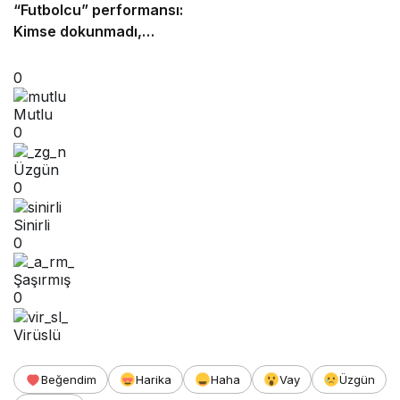
“Futbolcu” performansı:
Kimse dokunmadı,
kendini yere bıraktı
0
Mutlu
0
Üzgün
0
Sinirli
0
Şaşırmış
0
Virüslü
Beğendim
Harika
Haha
Vay
Üzgün