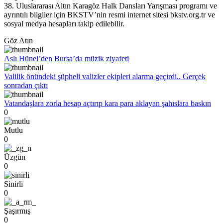
38. Uluslararası Altın Karagöz Halk Dansları Yarışması programı ve
ayrıntılı bilgiler için BKSTV’nin resmi internet sitesi bkstv.org.tr ve
sosyal medya hesapları takip edilebilir.
Göz Atın
Aslı Hünel’den Bursa’da müzik ziyafeti
Valilik önündeki şüpheli valizler ekipleri alarma geçirdi.. Gerçek
sonradan çıktı
Vatandaşlara zorla hesap açtırıp kara para aklayan şahıslara baskın
0
Mutlu
0
Üzgün
0
Sinirli
0
Şaşırmış
0