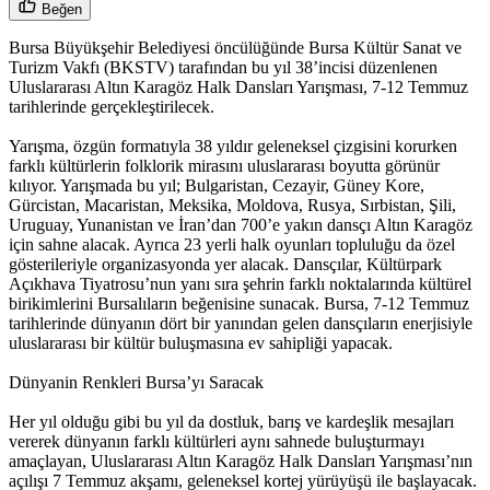
Beğen
Bursa Büyükşehir Belediyesi öncülüğünde Bursa Kültür Sanat ve
Turizm Vakfı (BKSTV) tarafından bu yıl 38’incisi düzenlenen
Uluslararası Altın Karagöz Halk Dansları Yarışması, 7-12 Temmuz
tarihlerinde gerçekleştirilecek.
Yarışma, özgün formatıyla 38 yıldır geleneksel çizgisini korurken
farklı kültürlerin folklorik mirasını uluslararası boyutta görünür
kılıyor. Yarışmada bu yıl; Bulgaristan, Cezayir, Güney Kore,
Gürcistan, Macaristan, Meksika, Moldova, Rusya, Sırbistan, Şili,
Uruguay, Yunanistan ve İran’dan 700’e yakın dansçı Altın Karagöz
için sahne alacak. Ayrıca 23 yerli halk oyunları topluluğu da özel
gösterileriyle organizasyonda yer alacak. Dansçılar, Kültürpark
Açıkhava Tiyatrosu’nun yanı sıra şehrin farklı noktalarında kültürel
birikimlerini Bursalıların beğenisine sunacak. Bursa, 7-12 Temmuz
tarihlerinde dünyanın dört bir yanından gelen dansçıların enerjisiyle
uluslararası bir kültür buluşmasına ev sahipliği yapacak.
Dünyanin Renkleri Bursa’yı Saracak
Her yıl olduğu gibi bu yıl da dostluk, barış ve kardeşlik mesajları
vererek dünyanın farklı kültürleri aynı sahnede buluşturmayı
amaçlayan, Uluslararası Altın Karagöz Halk Dansları Yarışması’nın
açılışı 7 Temmuz akşamı, geleneksel kortej yürüyüşü ile başlayacak.