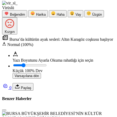
Virüslü
Beğendim
Harika
Haha
Vay
Üzgün
Kızgın
Bursa’da kültürün ayak sesleri: Altın Karagöz coşkusu başlıyor
Normal (100%)
Yazı Boyutunu Ayarla
Okuma rahatlığı için seçin
Küçük
100%
Dev
Varsayılana dön
0
Paylaş
Benzer Haberler