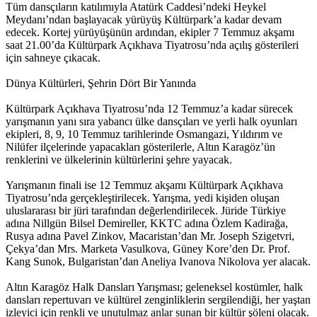
Tüm dansçıların katılımıyla Atatürk Caddesi’ndeki Heykel
Meydanı’ndan başlayacak yürüyüş Kültürpark’a kadar devam
edecek. Kortej yürüyüşünün ardından, ekipler 7 Temmuz akşamı
saat 21.00’da Kültürpark Açıkhava Tiyatrosu’nda açılış gösterileri
için sahneye çıkacak.
Dünya Kültürleri, Şehrin Dört Bir Yanında
Kültürpark Açıkhava Tiyatrosu’nda 12 Temmuz’a kadar sürecek
yarışmanın yanı sıra yabancı ülke dansçıları ve yerli halk oyunları
ekipleri, 8, 9, 10 Temmuz tarihlerinde Osmangazi, Yıldırım ve
Nilüfer ilçelerinde yapacakları gösterilerle, Altın Karagöz’ün
renklerini ve ülkelerinin kültürlerini şehre yayacak.
Yarışmanın finali ise 12 Temmuz akşamı Kültürpark Açıkhava
Tiyatrosu’nda gerçekleştirilecek. Yarışma, yedi kişiden oluşan
uluslararası bir jüri tarafından değerlendirilecek. Jüride Türkiye
adına Nillgün Bilsel Demireller, KKTC adına Özlem Kadirağa,
Rusya adına Pavel Zinkov, Macaristan’dan Mr. Joseph Szigetvri,
Çekya’dan Mrs. Marketa Vasulkova, Güney Kore’den Dr. Prof.
Kang Sunok, Bulgaristan’dan Aneliya Ivanova Nikolova yer alacak.
Altın Karagöz Halk Dansları Yarışması; geleneksel kostümler, halk
dansları repertuvarı ve kültürel zenginliklerin sergilendiği, her yaştan
izleyici için renkli ve unutulmaz anlar sunan bir kültür şöleni olacak.