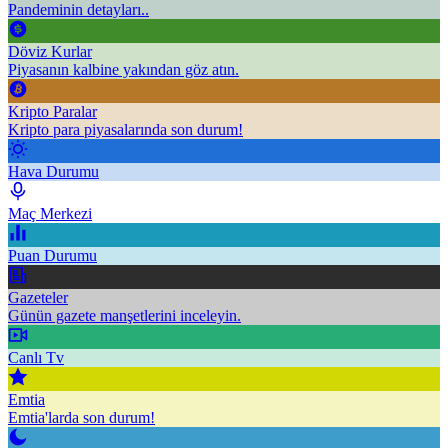
Pandeminin detayları..
Döviz Kurlar
Piyasanın kalbine yakından göz atın.
Kripto Paralar
Kripto para piyasalarında son durum!
Hava Durumu
Maç Merkezi
Puan Durumu
Gazeteler
Günün gazete manşetlerini inceleyin.
Canlı Tv
Emtia
Emtia'larda son durum!