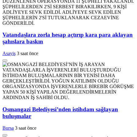
Vatandaşlara zorla hesap açtırıp kara para aklayan
şahıslara baskın
Asayiş
3 saat önce
Osmangazi Belediyesi’nden istihdam sağlayan
buluşmalar
Bursa
3 saat önce