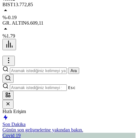
BIST
13.772,85
%-0.19
GR. ALTIN
6.609,11
%1.79
Ara
Esc
Hızlı Erişim
Son Dakika
Günün son gelişmelerine yakından bakın.
Covid 19