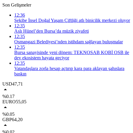
Son Gelişmeler
12:36
Şekibe İnsel Doğal Yaşam Çiftliği atlı binicilik merkezi oluyor
12:35
Aslı Hünel’den Bursa’da müzik ziyafeti
12:35
Osmangazi Belediyesi’nden istihdam sağlayan buluşmalar
12:35
Bursa sanayisinde yeni dönem: TEKNOSAB KOBİ OSB ile
dev ekosistem hayata geçiyor
12:35
Vatandaşlara zorla hesap açtırıp kara para aklayan şahıslara
baskın
USD
47,71
%0.17
EURO
55,05
%0.05
GBP
64,20
%0.02