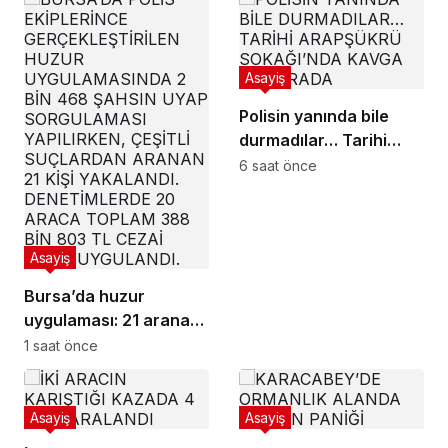
Asayiş
Polisin yanında bile
durmadılar… Tarihi
Arapşükrü Sokağı’nda
6 saat önce
kavga kamerada
Asayiş
Bursa’da huzur
uygulaması: 21 aranan
şahıs yakalandı, 388
1 saat önce
bin TL ceza kesildi
Asayiş
Asayiş