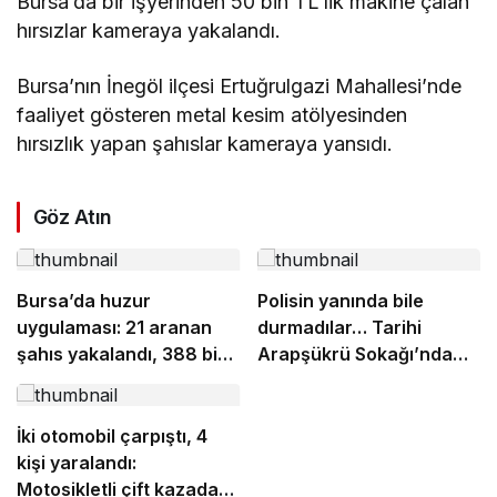
Bursa’da bir işyerinden 50 bin TL’lik makine çalan
hırsızlar kameraya yakalandı.
Bursa’nın İnegöl ilçesi Ertuğrulgazi Mahallesi’nde
faaliyet gösteren metal kesim atölyesinden
hırsızlık yapan şahıslar kameraya yansıdı.
Göz Atın
Bursa’da huzur
Polisin yanında bile
uygulaması: 21 aranan
durmadılar… Tarihi
şahıs yakalandı, 388 bin
Arapşükrü Sokağı’nda
TL ceza kesildi
kavga kamerada
İki otomobil çarpıştı, 4
kişi yaralandı:
Motosikletli çift kazadan