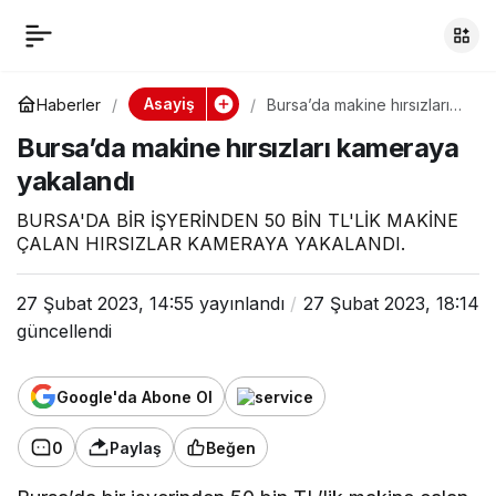
Bursa’da makine
0
hırsızları kameraya
Asayiş
Haberler
Bursa’da makine hırsızları
kameraya yakalandı
Bursa’da makine hırsızları kameraya
yakalandı
yakalandı
BURSA'DA BİR İŞYERİNDEN 50 BİN TL'LİK MAKİNE
ÇALAN HIRSIZLAR KAMERAYA YAKALANDI.
27 Şubat 2023, 14:55
yayınlandı
27 Şubat 2023, 18:14
güncellendi
Google'da Abone Ol
0
Paylaş
Beğen