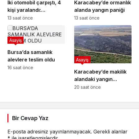
İki otomobil çarpıştı, 4
Karacabey’de ormanlık
kişi yaralandı:
alanda yangın paniği
Motosikletli çift
13 saat önce
13 saat önce
kazadan kıl payı
kurtuldu
Asayiş
Bursa’da samanlık
alevlere teslim oldu
Asayiş
16 saat önce
Karacabey’de makilik
alandaki yangın
fabrikaya ulaşmadan
20 saat önce
söndürüldü
Bir Cevap Yaz
E-posta adresiniz yayınlanmayacak.
Gerekli alanlar
*
ile işaretlenmişlerdir