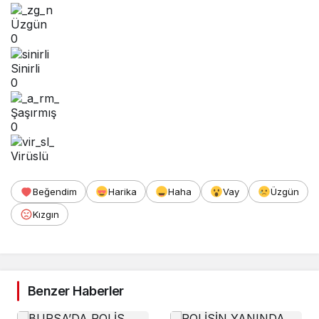
Üzgün
0
Sinirli
0
Şaşırmış
0
Virüslü
Beğendim
Harika
Haha
Vay
Üzgün
Kızgın
Benzer Haberler