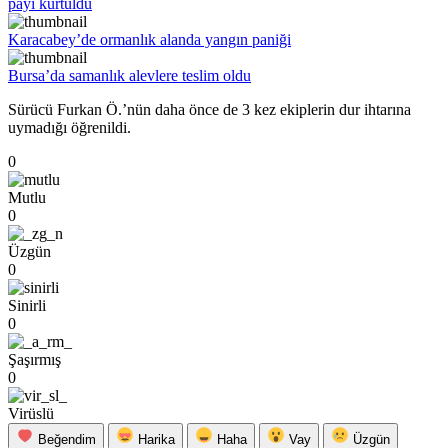
payı kurtuldu
Karacabey’de ormanlık alanda yangın paniği
Bursa’da samanlık alevlere teslim oldu
Sürücü Furkan Ö.’nün daha önce de 3 kez ekiplerin dur ihtarına
uymadığı öğrenildi.
0
Mutlu
0
Üzgün
0
Sinirli
0
Şaşırmış
0
Virüslü
Beğendim
Harika
Haha
Vay
Üzgün