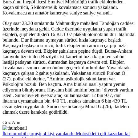
Bursa’nın İnegöl ilçesi Emniyet Müdürlüğü trafik ekiplerinden
kaçan sürücü, 5 kilometrelik kovalamaca sonucu yakalandı.
Kovalamaca anı amatör kameraya saniye saniye yansıdı.
Olay saat 23.30 sıralarında Mahmudiye mahallesi Tandoğan caddesi
üzerinde meydana geldi. Cadde üzerinde uygulama yapan trafik
ekipleri, şüphelendikleri 16 KLT 07 plakalı otomobilin dur ihtarında
bulundu. Dur ihtarına uymayan sürücü hızla kaçmaya başladı.
Kaçmaya başlayan sürücü, trafik ekiplerinin aracına çarpıp hızla
kaçmaya devam etti. Ekipler şahısların peşine düştü. Bursa-Ankara
karayolu üzerinden Bozüyük istikametini hızla kaçarken sol ön
lastiği patlayan sürücü, durmadan kaçmaya devam etti. Ekipler,
kovalamaca sonucu aracı önüne geçerek durdurdular. Yaya olarak
kaçmaya çalışan 2 şahıs yakalandı. Yakalanan sürücü Furkan Ö.
(27), polise ekiplerine, “Amirim psikolojik sıkıntılarım var.
Psikolojim bozuk. Ben kaçtım. Ama bunları nasıl yaptım yemin
ediyorum bilmiyorum. Hayatım bitti amirim benim” diyerek yardım
istedi. Sürücüye ehliyetsiz araç kullanmaktan 12 bin 977, dur
ihtarına uymamaktan bin 440 TL, makas atmaktan 6 bin 439 TL
cezai işlem uygulandı. Sürücü ve arkadaşı Murat G.(26), ifadeleri
alınmak üzere karakola götürüldü.
Göz Atın
İki otomobil çarpıştı, 4 kişi yaralandı: Motosikletli çift kazadan kıl