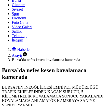
Bursa
Gündem
Siyaset
Spor
Ekonomi
Foto Galeri
Video Galeri
Sağlık
Teknoloji
İletişim
Haberler
Asayiş
Bursa’da nefes kesen kovalamaca kamerada
Bursa’da nefes kesen kovalamaca
kamerada
BURSA'NIN İNEGÖL İLÇESİ EMNİYET MÜDÜRLÜĞÜ
TRAFİK EKİPLERİNDEN KAÇAN SÜRÜCÜ, 5
KİLOMETRELİK KOVALAMACA SONUCU YAKALANDI.
KOVALAMACA ANI AMATÖR KAMERAYA SANİYE
SANİYE YANSIDI.