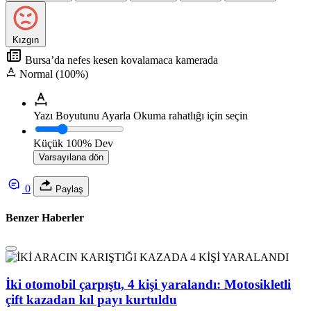
Kızgın
Bursa’da nefes kesen kovalamaca kamerada
Normal (100%)
Yazı Boyutunu Ayarla
Okuma rahatlığı için seçin
Küçük
100%
Dev
Varsayılana dön
0
Paylaş
Benzer Haberler
İki otomobil çarpıştı, 4 kişi yaralandı: Motosikletli
çift kazadan kıl payı kurtuldu