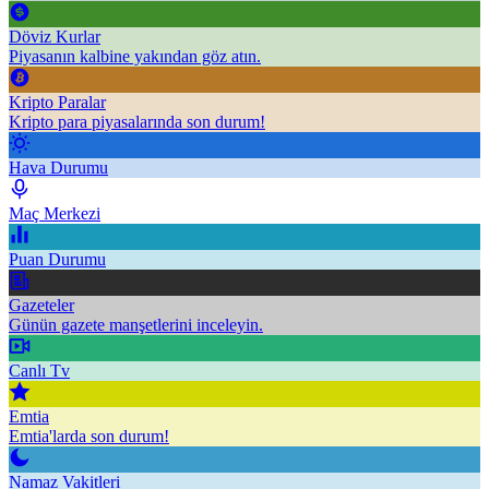
Döviz Kurlar
Piyasanın kalbine yakından göz atın.
Kripto Paralar
Kripto para piyasalarında son durum!
Hava Durumu
Maç Merkezi
Puan Durumu
Gazeteler
Günün gazete manşetlerini inceleyin.
Canlı Tv
Emtia
Emtia'larda son durum!
Namaz Vakitleri