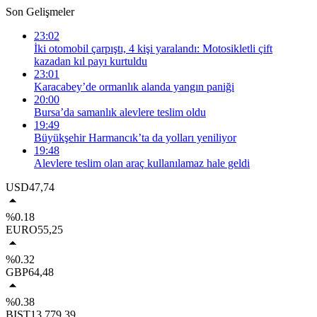
Son Gelişmeler
23:02
İki otomobil çarpıştı, 4 kişi yaralandı: Motosikletli çift
kazadan kıl payı kurtuldu
23:01
Karacabey’de ormanlık alanda yangın paniği
20:00
Bursa’da samanlık alevlere teslim oldu
19:49
Büyükşehir Harmancık’ta da yolları yeniliyor
19:48
Alevlere teslim olan araç kullanılamaz hale geldi
USD
47,74
%0.18
EURO
55,25
%0.32
GBP
64,48
%0.38
BIST
13.779,39