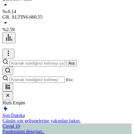
%-0.14
GR. ALTIN
6.660,55
%2.59
Ara
Esc
Hızlı Erişim
Son Dakika
Günün son gelişmelerine yakından bakın.
Covid 19
Pandeminin detayları..