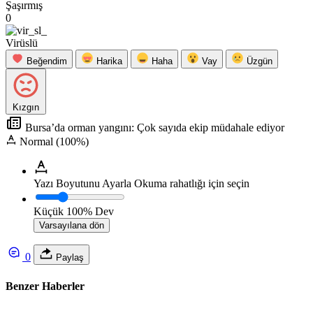
Şaşırmış
0
Virüslü
Beğendim
Harika
Haha
Vay
Üzgün
Kızgın
Bursa’da orman yangını: Çok sayıda ekip müdahale ediyor
Normal (100%)
Yazı Boyutunu Ayarla
Okuma rahatlığı için seçin
Küçük
100%
Dev
Varsayılana dön
0
Paylaş
Benzer Haberler