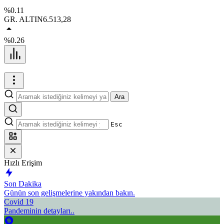
%0.11
GR. ALTIN
6.513,28
%0.26
Ara
Esc
Hızlı Erişim
Son Dakika
Günün son gelişmelerine yakından bakın.
Covid 19
Pandeminin detayları..