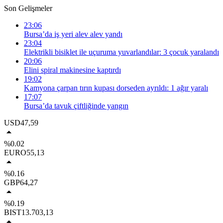
Son Gelişmeler
23:06
Bursa’da iş yeri alev alev yandı
23:04
Elektrikli bisiklet ile uçuruma yuvarlandılar: 3 çocuk yaralandı
20:06
Elini spiral makinesine kaptırdı
19:02
Kamyona çarpan tırın kupası dorseden ayrıldı: 1 ağır yaralı
17:07
Bursa’da tavuk çiftliğinde yangın
USD
47,59
%0.02
EURO
55,13
%0.16
GBP
64,27
%0.19
BIST
13.703,13