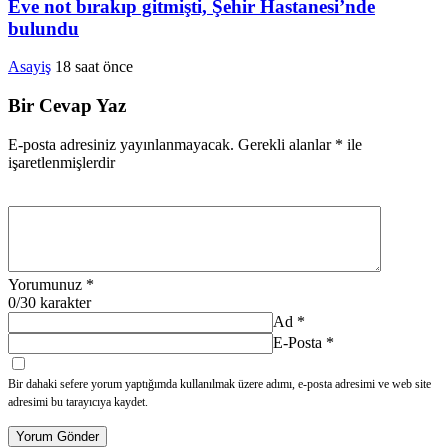
Eve not bırakıp gitmişti, Şehir Hastanesi’nde
bulundu
Asayiş
18 saat önce
Bir Cevap Yaz
E-posta adresiniz yayınlanmayacak.
Gerekli alanlar
*
ile
işaretlenmişlerdir
Yorumunuz
*
0
/30 karakter
Ad
*
E-Posta
*
Bir dahaki sefere yorum yaptığımda kullanılmak üzere adımı, e-posta adresimi ve web site
adresimi bu tarayıcıya kaydet.
Yorum Gönder