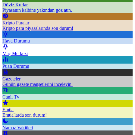
Döviz Kurlar
Piyasanın kalbine yakından göz atın.
Kripto Paralar
Kripto para piyasalarında son durum!
Hava Durumu
Maç Merkezi
Puan Durumu
Gazeteler
Günün gazete manşetlerini inceleyin.
Canlı Tv
Emtia
Emtia'larda son durum!
Namaz Vakitleri