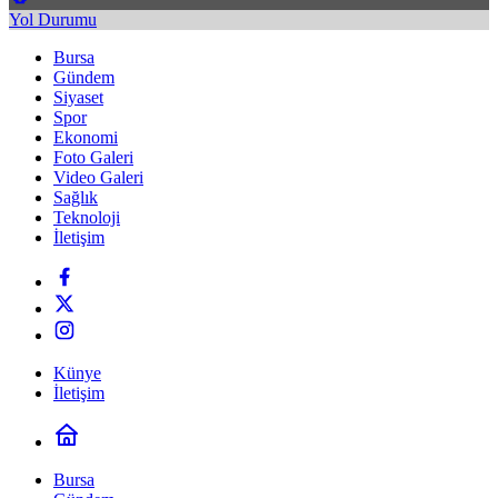
Yol Durumu
Bursa
Gündem
Siyaset
Spor
Ekonomi
Foto Galeri
Video Galeri
Sağlık
Teknoloji
İletişim
Künye
İletişim
Bursa