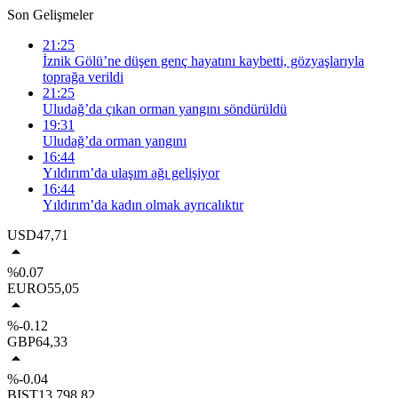
Son Gelişmeler
21:25
İznik Gölü’ne düşen genç hayatını kaybetti, gözyaşlarıyla
toprağa verildi
21:25
Uludağ’da çıkan orman yangını söndürüldü
19:31
Uludağ’da orman yangını
16:44
Yıldırım’da ulaşım ağı gelişiyor
16:44
Yıldırım’da kadın olmak ayrıcalıktır
USD
47,71
%0.07
EURO
55,05
%-0.12
GBP
64,33
%-0.04
BIST
13.798,82