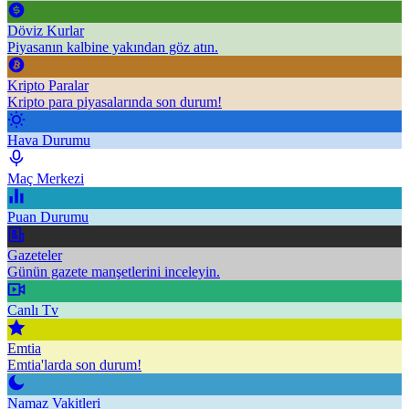
Döviz Kurlar
Piyasanın kalbine yakından göz atın.
Kripto Paralar
Kripto para piyasalarında son durum!
Hava Durumu
Maç Merkezi
Puan Durumu
Gazeteler
Günün gazete manşetlerini inceleyin.
Canlı Tv
Emtia
Emtia'larda son durum!
Namaz Vakitleri