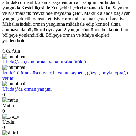
altındaki ormanlık alanda yaşanan orman yangının ardından bir
yangında Kestel ilçesi ile Yenişehir ilçeleri arasında kalan Seymen
ve Marmaracık mevkiinde meydana geldi. Makilik alanda başlayan
yangın şiddetli lodosun etkisiyle ormanlık alana sıçradı. İsmetiye
Mahallesindeki orman yangınına müdahale edip kontrol altına
alınmasında büyük rol oynayan 2 yangın söndürme helikopteri bu
bölgeye yönlendirildi. Bölgeye orman ve itfaiye ekipleri
yönlendirildi.
Göz Atın
Uludağ’da çıkan orman yangını söndürüldü
İznik Gölü’ne düşen genç hayatını kaybetti, gözyaşlarıyla toprağa
verildi
Uludağ’da orman yangını
0
Mutlu
0
Üzgün
0