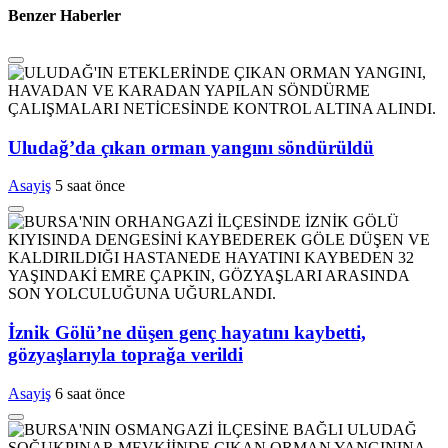
Benzer Haberler
Uludağ’da çıkan orman yangını söndürüldü
Asayiş
5 saat önce
İznik Gölü’ne düşen genç hayatını kaybetti,
gözyaşlarıyla toprağa verildi
Asayiş
6 saat önce