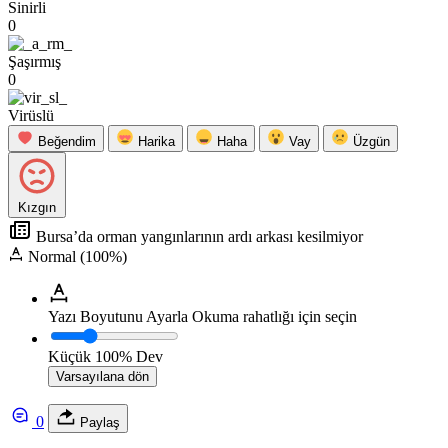
Sinirli
0
Şaşırmış
0
Virüslü
Beğendim
Harika
Haha
Vay
Üzgün
Kızgın
Bursa’da orman yangınlarının ardı arkası kesilmiyor
Normal (100%)
Yazı Boyutunu Ayarla
Okuma rahatlığı için seçin
Küçük
100%
Dev
Varsayılana dön
0
Paylaş