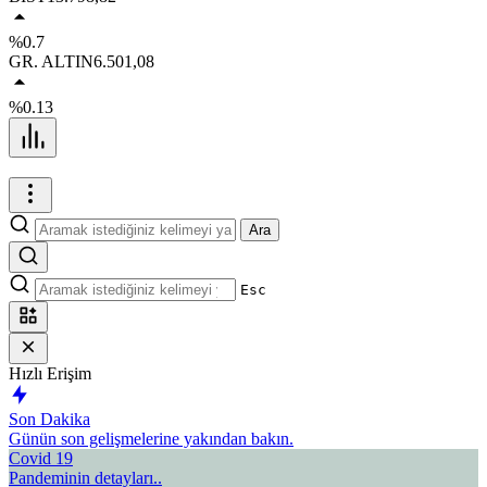
%0.7
GR. ALTIN
6.501,08
%0.13
Ara
Esc
Hızlı Erişim
Son Dakika
Günün son gelişmelerine yakından bakın.
Covid 19
Pandeminin detayları..