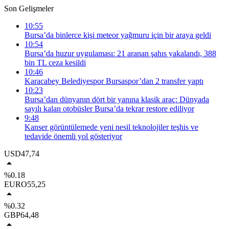
Son Gelişmeler
10:55
Bursa’da binlerce kişi meteor yağmuru için bir araya geldi
10:54
Bursa’da huzur uygulaması: 21 aranan şahıs yakalandı, 388
bin TL ceza kesildi
10:46
Karacabey Belediyespor Bursaspor’dan 2 transfer yaptı
10:23
Bursa’dan dünyanın dört bir yanına klasik araç: Dünyada
sayılı kalan otobüsler Bursa’da tekrar restore ediliyor
9:48
Kanser görüntülemede yeni nesil teknolojiler teşhis ve
tedavide önemli yol gösteriyor
USD
47,74
%0.18
EURO
55,25
%0.32
GBP
64,48