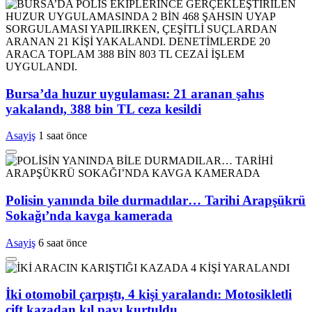
Bursa’da huzur uygulaması: 21 aranan şahıs
yakalandı, 388 bin TL ceza kesildi
Asayiş
1 saat önce
Polisin yanında bile durmadılar… Tarihi Arapşükrü
Sokağı’nda kavga kamerada
Asayiş
6 saat önce
İki otomobil çarpıştı, 4 kişi yaralandı: Motosikletli
çift kazadan kıl payı kurtuldu