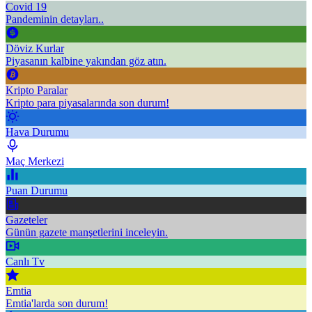
Covid 19
Pandeminin detayları..
Döviz Kurlar
Piyasanın kalbine yakından göz atın.
Kripto Paralar
Kripto para piyasalarında son durum!
Hava Durumu
Maç Merkezi
Puan Durumu
Gazeteler
Günün gazete manşetlerini inceleyin.
Canlı Tv
Emtia
Emtia'larda son durum!