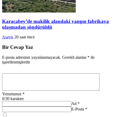
Karacabey’de makilik alandaki yangın fabrikaya
ulaşmadan söndürüldü
Asayiş
20 saat önce
Bir Cevap Yaz
E-posta adresiniz yayınlanmayacak.
Gerekli alanlar
*
ile
işaretlenmişlerdir
Yorumunuz
*
0
/30 karakter
Ad
*
E-Posta
*