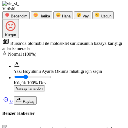
Virüslü
Beğendim
Harika
Haha
Vay
Üzgün
Kızgın
Bursa’da otomobil ile motosiklet sürücüsünün kazaya karıştığı
anlar kamerada
Normal (100%)
Yazı Boyutunu Ayarla
Okuma rahatlığı için seçin
Küçük
100%
Dev
Varsayılana dön
0
Paylaş
Benzer Haberler