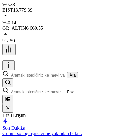
%0.38
BIST
13.779,39
%-0.14
GR. ALTIN
6.660,55
%2.59
Ara
Esc
Hızlı Erişim
Son Dakika
Günün son gelişmelerine yakından bakın.