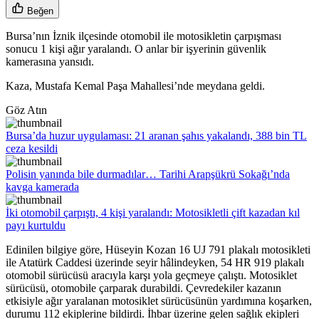
Beğen
Bursa’nın İznik ilçesinde otomobil ile motosikletin çarpışması
sonucu 1 kişi ağır yaralandı. O anlar bir işyerinin güvenlik
kamerasına yansıdı.
Kaza, Mustafa Kemal Paşa Mahallesi’nde meydana geldi.
Göz Atın
Bursa’da huzur uygulaması: 21 aranan şahıs yakalandı, 388 bin TL
ceza kesildi
Polisin yanında bile durmadılar… Tarihi Arapşükrü Sokağı’nda
kavga kamerada
İki otomobil çarpıştı, 4 kişi yaralandı: Motosikletli çift kazadan kıl
payı kurtuldu
Edinilen bilgiye göre, Hüseyin Kozan 16 UJ 791 plakalı motosikleti
ile Atatürk Caddesi üzerinde seyir hâlindeyken, 54 HR 919 plakalı
otomobil sürücüsü aracıyla karşı yola geçmeye çalıştı. Motosiklet
sürücüsü, otomobile çarparak durabildi. Çevredekiler kazanın
etkisiyle ağır yaralanan motosiklet sürücüsünün yardımına koşarken,
durumu 112 ekiplerine bildirdi. İhbar üzerine gelen sağlık ekipleri