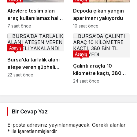
Alevlere teslim olan
Depoda çıkan yangın
araç kullanılamaz hale
apartmanı yakıyordu
geldi
7 saat önce
10 saat önce
Asayiş
Asayiş
Bursa’da tarlalık alanı
Çalıntı araçla 10
ateşe veren şüpheli
kilometre kaçtı, 380
yakalandı
22 saat önce
bin TL ceza yedi
24 saat önce
Bir Cevap Yaz
E-posta adresiniz yayınlanmayacak.
Gerekli alanlar
*
ile işaretlenmişlerdir