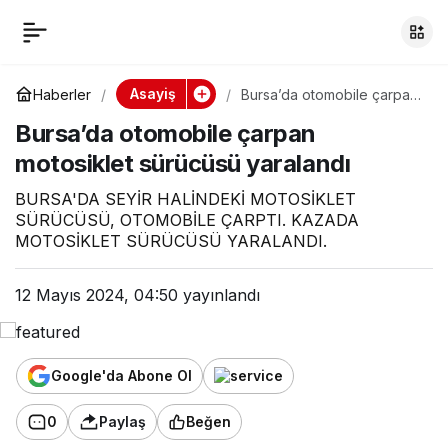
Bursa’da otomobile
0
çarpan motosiklet
Asayiş
Haberler
Bursa’da otomobile çarpan
motosiklet sürücüsü
Bursa’da otomobile çarpan
yaralandı
sürücüsü yaralandı
motosiklet sürücüsü yaralandı
BURSA'DA SEYİR HALİNDEKİ MOTOSİKLET
SÜRÜCÜSÜ, OTOMOBİLE ÇARPTI. KAZADA
MOTOSİKLET SÜRÜCÜSÜ YARALANDI.
12 Mayıs 2024, 04:50
yayınlandı
Google'da Abone Ol
0
Paylaş
Beğen