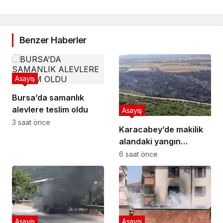
Benzer Haberler
Asayiş
Bursa’da samanlık
alevlere teslim oldu
Asayiş
3 saat önce
Karacabey’de makilik
alandaki yangın
fabrikaya ulaşmadan
6 saat önce
söndürüldü
Asayiş
Asayiş