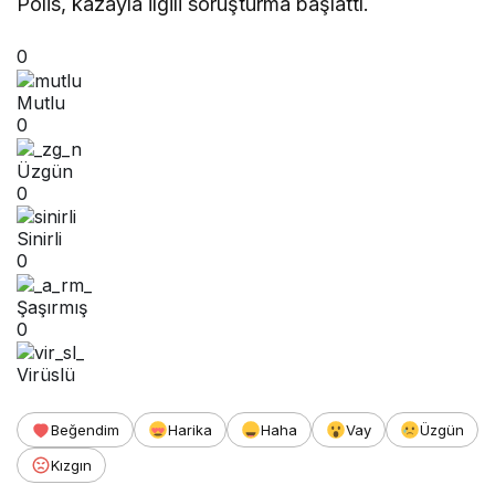
Polis, kazayla ilgili soruşturma başlattı.
0
Mutlu
0
Üzgün
0
Sinirli
0
Şaşırmış
0
Virüslü
Beğendim
Harika
Haha
Vay
Üzgün
Kızgın