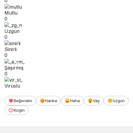
0
Mutlu
0
Üzgün
0
Sinirli
0
Şaşırmış
0
Virüslü
Beğendim
Harika
Haha
Vay
Üzgün
Kızgın