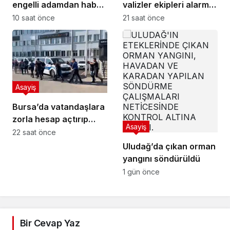
engelli adamdan haber
valizler ekipleri alarma
alınamıyor
geçirdi.. Gerçek
10 saat önce
21 saat önce
sonradan çıktı
Asayiş
Bursa’da vatandaşlara
zorla hesap açtırıp
Asayiş
kara para aklayan
22 saat önce
şahıslara baskın
Uludağ’da çıkan orman
yangını söndürüldü
1 gün önce
Bir Cevap Yaz