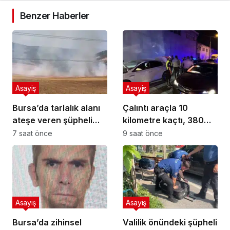
Benzer Haberler
Asayiş
Asayiş
Bursa’da tarlalık alanı
Çalıntı araçla 10
ateşe veren şüpheli
kilometre kaçtı, 380
yakalandı
bin TL ceza yedi
7 saat önce
9 saat önce
Asayiş
Asayiş
Bursa’da zihinsel
Valilik önündeki şüpheli