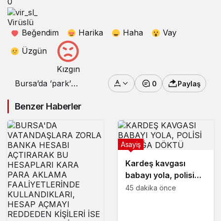
0
Virüslü
Beğendim
Harika
Haha
Vay
Üzgün
Kızgın
Bursa’da ’park’
0
Paylaş
kavgası sokağa taştı:
3 yaralı
Benzer Haberler
Asayiş
Kardeş kavgası
babayı yola, polisi
sokağa döktü
45 dakika önce