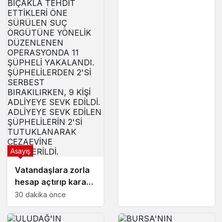
Asayiş
Vatandaşlara zorla
hesap açtırıp kara
para aklayan
30 dakika önce
şahıslara baskın