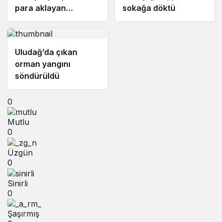
para aklayan
sokağa döktü
şahıslara baskın
Uludağ’da çıkan
orman yangını
söndürüldü
0
Mutlu
0
Üzgün
0
Sinirli
0
Şaşırmış