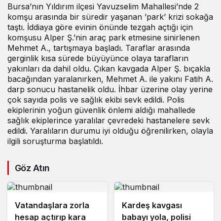
Bursa’nın Yıldırım ilçesi Yavuzselim Mahallesi’nde 2
komşu arasında bir süredir yaşanan ’park’ krizi sokağa
taştı. İddiaya göre evinin önünde tezgah açtığı için
komşusu Alper Ş.’nin araç park etmesine sinirlenen
Mehmet A., tartışmaya başladı. Taraflar arasında
gerginlik kısa sürede büyüyünce olaya tarafların
yakınları da dahil oldu. Çıkan kavgada Alper Ş. bıçakla
bacağından yaralanırken, Mehmet A. ile yakını Fatih A.
darp sonucu hastanelik oldu. İhbar üzerine olay yerine
çok sayıda polis ve sağlık ekibi sevk edildi. Polis
ekiplerinin yoğun güvenlik önlemi aldığı mahallede
sağlık ekiplerince yaralılar çevredeki hastanelere sevk
edildi. Yaralıların durumu iyi olduğu öğrenilirken, olayla
ilgili soruşturma başlatıldı.
Göz Atın
Vatandaşlara zorla
Kardeş kavgası
hesap açtırıp kara
babayı yola, polisi