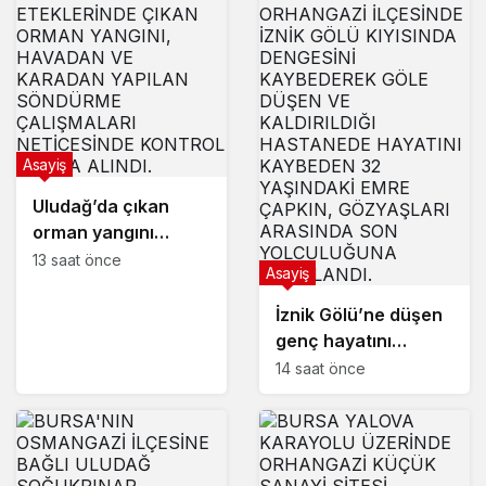
Asayiş
Uludağ’da çıkan
orman yangını
söndürüldü
13 saat önce
Asayiş
İznik Gölü’ne düşen
genç hayatını
kaybetti,
14 saat önce
gözyaşlarıyla
toprağa verildi