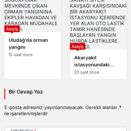
Asayiş
Uludağ’da orman
Asayiş
yangını
15 saat önce
Akaryakıt
istasyonundaki
lastik tamirhanesi
20 saat önce
alev alev yandı
Bir Cevap Yaz
E-posta adresiniz yayınlanmayacak.
Gerekli alanlar
*
ile işaretlenmişlerdir
YORUMUNUZ
*