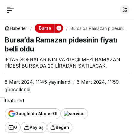
Bursa’da Ramazan
0
pidesinin fiyatı belli
Bursa
Haberler
Bursa’da Ramazan pidesinin
fiyatı belli oldu
Bursa’da Ramazan pidesinin fiyatı
oldu
belli oldu
İFTAR SOFRALARININ VAZGEÇİLMEZİ RAMAZAN
PİDESİ BURSA’DA 20 LİRADAN SATILACAK.
6 Mart 2024, 11:45
yayınlandı
6 Mart 2024, 11:50
güncellendi
Google'da Abone Ol
0
Paylaş
Beğen