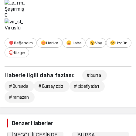
Şaşırmış
0
Virüslü
Beğendim
Harika
Haha
Vay
Üzgün
Kızgın
Haberle ilgili daha fazlası:
# bursa
# Bursada
# Bursayızbiz
# pidefiyatları
# ramazan
Benzer Haberler