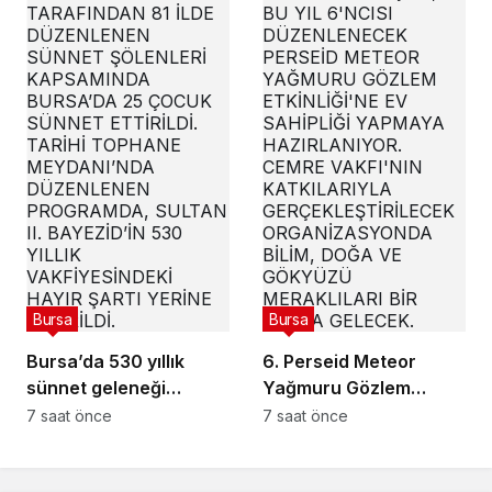
Bursa
Bursa
Bursa’da 530 yıllık
6. Perseid Meteor
sünnet geleneği
Yağmuru Gözlem
yaşatıldı
Etkinliği Karacabey’de
7 saat önce
7 saat önce
gökyüzü tutkunlarını
buluşturacak