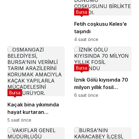
Bursa
Fetih coşkusu Keles’e
taşındı
4 saat önce
Bursa
İznik Gölü kıyısında 70
milyon yıllık fosil
Bursa
bulundu
6 saat önce
Kaçak bina yıkımında
hayat kurtaran
müdahale
5 saat önce