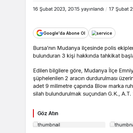
16 Şubat 2023, 20:15
yayınlandı
17 Şubat 
Google'da Abone Ol
Bursa’nın Mudanya ilçesinde polis ekipler
bulunduran 3 kişi hakkında tahkikat başlat
Edilen bilgilere göre, Mudanya İlçe Emni
şüphelenilen 2 aracın durdurulması üzeri
adet 9 milimetre çapında Blow marka ruhsa
silah bulundurulmak suçundan G.K., A.T. v
Göz Atın