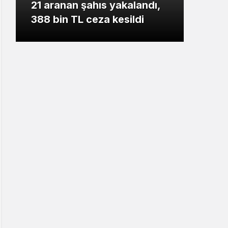
21 aranan şahıs yakalandı,
Burs
388 bin TL ceza kesildi
yapt