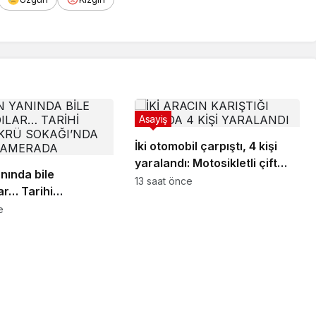
Asayiş
İki otomobil çarpıştı, 4 kişi
yaralandı: Motosikletli çift
anında bile
kazadan kıl payı kurtuldu
13 saat önce
ar… Tarihi
ü Sokağı’nda kavga
e
a