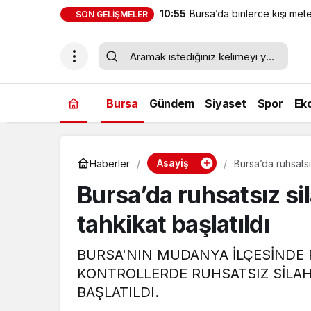
10:55
Bursa’da binlerce kişi met
SON GELIŞMELER
geldi
Bursa
Gündem
Siyaset
Spor
Ek
Asayiş
Haberler
Bursa’da ruhsatsı
Bursa’da ruhsatsız si
tahkikat başlatıldı
BURSA'NIN MUDANYA İLÇESİNDE P
KONTROLLERDE RUHSATSIZ SİLAH
BAŞLATILDI.