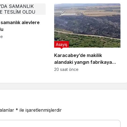
 samanlık alevlere
du
ce
Asayiş
Karacabey’de makilik
alandaki yangın fabrikaya
ulaşmadan söndürüldü
20 saat önce
 alanlar
*
ile işaretlenmişlerdir