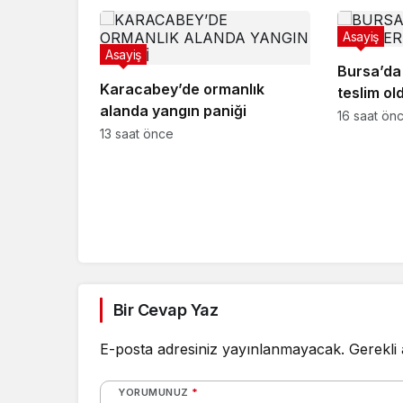
Asayiş
Asayiş
Bursa’da
Karacabey’de ormanlık
teslim ol
alanda yangın paniği
16 saat ön
13 saat önce
Bir Cevap Yaz
E-posta adresiniz yayınlanmayacak.
Gerekli
YORUMUNUZ
*