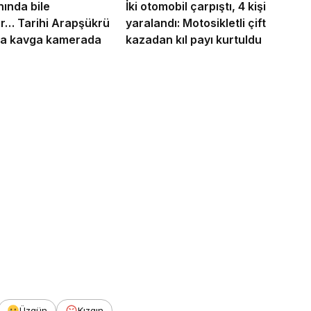
meteor yağmuru için bir
nında bile
İki otomobil çarpıştı, 4 kişi
r… Tarihi Arapşükrü
yaralandı: Motosikletli çift
araya geldi
da kavga kamerada
kazadan kıl payı kurtuldu
Üzgün
Kızgın