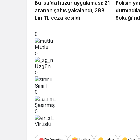
Bursa’da huzur uygulaması: 21
Polisin ya
aranan şahıs yakalandı, 388
durmadıla
bin TL ceza kesildi
Sokağı’n
0
Mutlu
0
Üzgün
0
Sinirli
0
Şaşırmış
0
Virüslü
Beğendim
Harika
Haha
Vay