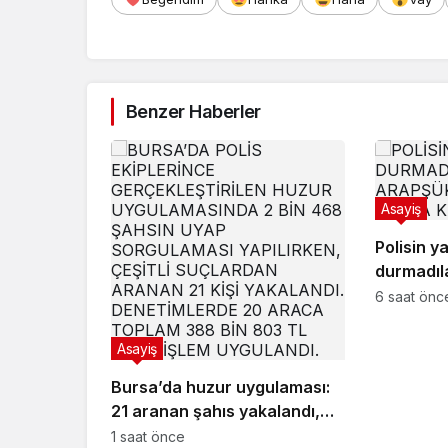
Benzer Haberler
Asayiş
Polisin y
durmadıl
Arapşükr
6 saat önc
kamerad
Asayiş
Bursa’da huzur uygulaması:
21 aranan şahıs yakalandı,
388 bin TL ceza kesildi
1 saat önce