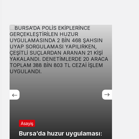
Asayiş
Spor
Bursa’da huzur uygulaması:
Kar