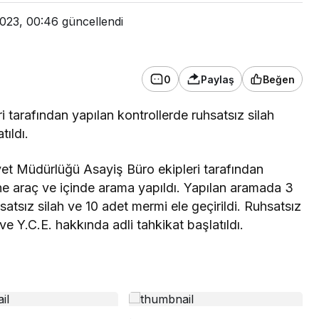
2023, 00:46
güncellendi
0
Paylaş
Beğen
i tarafından yapılan kontrollerde ruhsatsız silah
ıldı.
yet Müdürlüğü Asayiş Büro ekipleri tarafından
ne araç ve içinde arama yapıldı. Yapılan aramada 3
tsız silah ve 10 adet mermi ele geçirildi. Ruhsatsız
e Y.C.E. hakkında adli tahkikat başlatıldı.
Genel
Bursa’da binlerce kişi