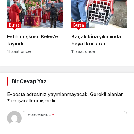
Bursa
Bursa
Fetih coşkusu Keles’e
Kaçak bina yıkımında
taşındı
hayat kurtaran
müdahale
11 saat önce
11 saat önce
Bir Cevap Yaz
E-posta adresiniz yayınlanmayacak.
Gerekli alanlar
*
ile işaretlenmişlerdir
YORUMUNUZ
*