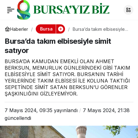
Bursa’da takım
0
elbisesiyle simit
Bursa
Haberler
Bursa’da takım elbisesiyle
simit satıyor
Bursa’da takım elbisesiyle simit
satıyor
satıyor
BURSA’DA KAMUDAN EMEKLİ OLAN AHMET
BERKSUN, MEMURLUK GÜNLERİNDEKİ GİBİ TAKIM
ELBİSESİYLE SİMİT SATIYOR. BURSA’NIN TARİHİ
YERLERİNDE TAKIM ELBİSESİ İLE KOLUNA TAKTIĞI
SEPETİNDE SİMİT SATAN BERKSUN’U GÖRENLER
ŞAŞKINLIĞINI GİZLEYEMİYOR.
7 Mayıs 2024, 09:35
yayınlandı
7 Mayıs 2024, 21:38
güncellendi