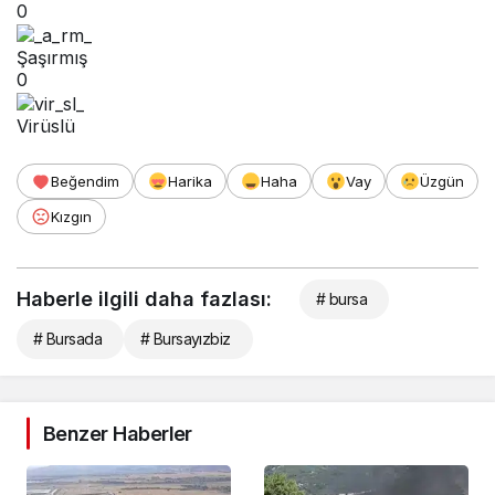
0
Şaşırmış
0
Virüslü
Beğendim
Harika
Haha
Vay
Üzgün
Kızgın
Haberle ilgili daha fazlası:
# bursa
# Bursada
# Bursayızbiz
Benzer Haberler