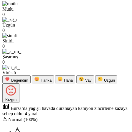
Mutlu
0
Üzgün
0
Sinirli
0
Şaşırmış
0
Virüslü
Beğendim
Harika
Haha
Vay
Üzgün
Kızgın
Bursa’da yağışlı havada duramayan kamyon zincirleme kazaya
sebep oldu: 4 yaralı
Normal (100%)