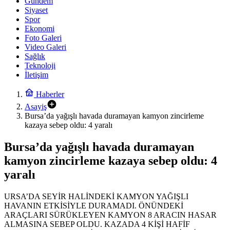
Gündem
Siyaset
Spor
Ekonomi
Foto Galeri
Video Galeri
Sağlık
Teknoloji
İletişim
Haberler
Asayiş
Bursa’da yağışlı havada duramayan kamyon zincirleme
kazaya sebep oldu: 4 yaralı
Bursa’da yağışlı havada duramayan
kamyon zincirleme kazaya sebep oldu: 4
yaralı
URSA’DA SEYİR HALİNDEKİ KAMYON YAĞIŞLI
HAVANIN ETKİSİYLE DURAMADI. ÖNÜNDEKİ
ARAÇLARI SÜRÜKLEYEN KAMYON 8 ARACIN HASAR
ALMASINA SEBEP OLDU. KAZADA 4 KİŞİ HAFİF