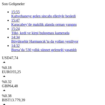
Son Gelişmeler
15:55
Kahvehaneye gelen sincabı elleriyle besledi
15:47
Karacabey’de makilik alanda orman yangını
15:24
Tilki, kedi ve kirpi buluşması kamerada
14:34
Büyükşehir Harmancık’ta da yolları yeniliyor
14:32
Bursa’da 530 yıllık sünnet geleneği yaşatıldı
USD
47,74
%0.18
EURO
55,25
%0.32
GBP
64,48
%0.38
BIST
13.779,39