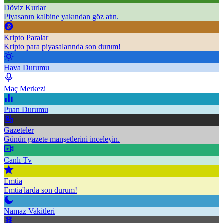
Döviz Kurlar
Piyasanın kalbine yakından göz atın.
Kripto Paralar
Kripto para piyasalarında son durum!
Hava Durumu
Maç Merkezi
Puan Durumu
Gazeteler
Günün gazete manşetlerini inceleyin.
Canlı Tv
Emtia
Emtia'larda son durum!
Namaz Vakitleri