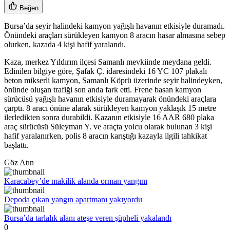
Beğen
Bursa’da seyir halindeki kamyon yağışlı havanın etkisiyle duramadı.
Önündeki araçları sürükleyen kamyon 8 aracın hasar almasına sebep
olurken, kazada 4 kişi hafif yaralandı.
Kaza, merkez Yıldırım ilçesi Samanlı mevkiinde meydana geldi.
Edinilen bilgiye göre, Şafak Ç. idaresindeki 16 YC 107 plakalı
beton mikserli kamyon, Samanlı Köprü üzerinde seyir halindeyken,
önünde oluşan trafiği son anda fark etti. Frene basan kamyon
sürücüsü yağışlı havanın etkisiyle duramayarak önündeki araçlara
çarptı. 8 aracı önüne alarak sürükleyen kamyon yaklaşık 15 metre
ilerledikten sonra durabildi. Kazanın etkisiyle 16 AAR 680 plaka
araç sürücüsü Süleyman Y. ve araçta yolcu olarak bulunan 3 kişi
hafif yaralanırken, polis 8 aracın karıştığı kazayla ilgili tahkikat
başlattı.
Göz Atın
Karacabey’de makilik alanda orman yangını
Depoda çıkan yangın apartmanı yakıyordu
Bursa’da tarlalık alanı ateşe veren şüpheli yakalandı
0