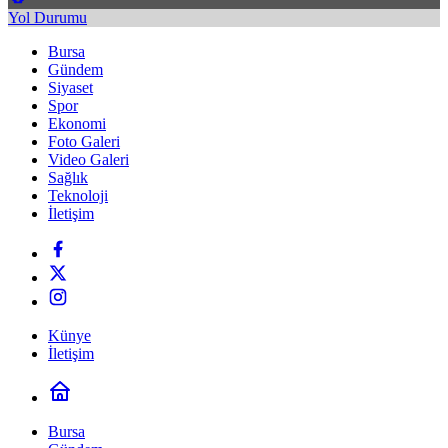
Yol Durumu
Bursa
Gündem
Siyaset
Spor
Ekonomi
Foto Galeri
Video Galeri
Sağlık
Teknoloji
İletişim
Künye
İletişim
Bursa