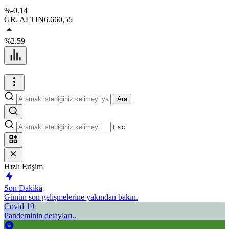
%-0.14
GR. ALTIN
6.660,55
%2.59
Ara
Esc
Hızlı Erişim
Son Dakika
Günün son gelişmelerine yakından bakın.
Covid 19
Pandeminin detayları..