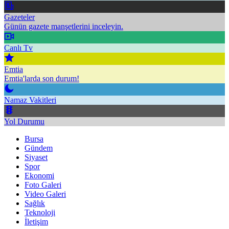
Gazeteler
Günün gazete manşetlerini inceleyin.
Canlı Tv
Emtia
Emtia'larda son durum!
Namaz Vakitleri
Yol Durumu
Bursa
Gündem
Siyaset
Spor
Ekonomi
Foto Galeri
Video Galeri
Sağlık
Teknoloji
İletişim