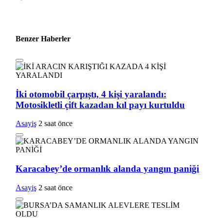
Benzer Haberler
İki otomobil çarpıştı, 4 kişi yaralandı:
Motosikletli çift kazadan kıl payı kurtuldu
Asayiş
2 saat önce
Karacabey’de ormanlık alanda yangın paniği
Asayiş
2 saat önce