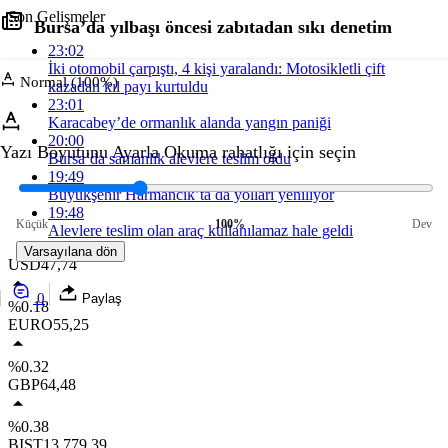
Son Gelişmeler
Bursa’da yılbaşı öncesi zabıtadan sıkı denetim
23:02
İki otomobil çarpıştı, 4 kişi yaralandı: Motosikletli çift
Normal (100%)
kazadan kıl payı kurtuldu
23:01
Karacabey’de ormanlık alanda yangın paniği
20:00
Yazı Boyutunu Ayarla
Okuma rahatlığı için seçin
Bursa’da samanlık alevlere teslim oldu
19:49
Büyükşehir Harmancık’ta da yolları yeniliyor
19:48
Küçük
100%
Dev
Alevlere teslim olan araç kullanılamaz hale geldi
Varsayılana dön
USD
47,74
0
Paylaş
%0.18
EURO
55,25
%0.32
GBP
64,48
%0.38
BIST
13.779,39