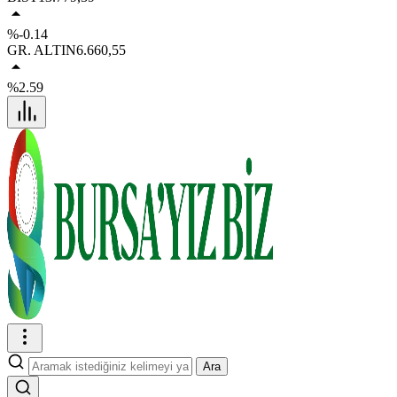
%-0.14
GR. ALTIN
6.660,55
%2.59
Ara