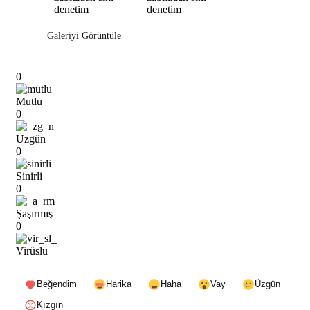
Galeriyi Görüntüle
0
Mutlu
0
Üzgün
0
Sinirli
0
Şaşırmış
0
Virüslü
Beğendim
Harika
Haha
Vay
Üzgün
Kızgın