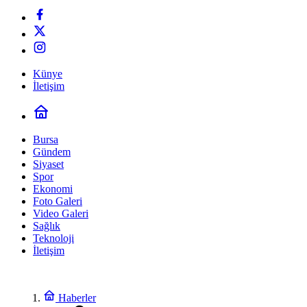
Künye
İletişim
Bursa
Gündem
Siyaset
Spor
Ekonomi
Foto Galeri
Video Galeri
Sağlık
Teknoloji
İletişim
Haberler