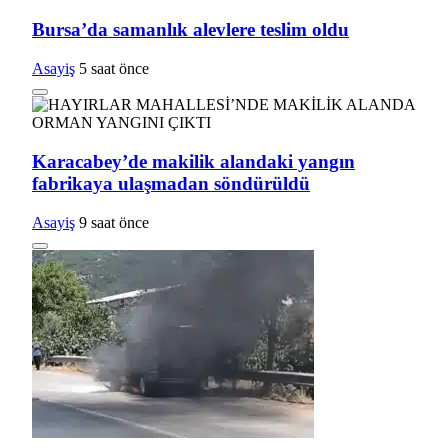
Bursa’da samanlık alevlere teslim oldu
Asayiş
5 saat önce
Karacabey’de makilik alandaki yangın
fabrikaya ulaşmadan söndürüldü
Asayiş
9 saat önce