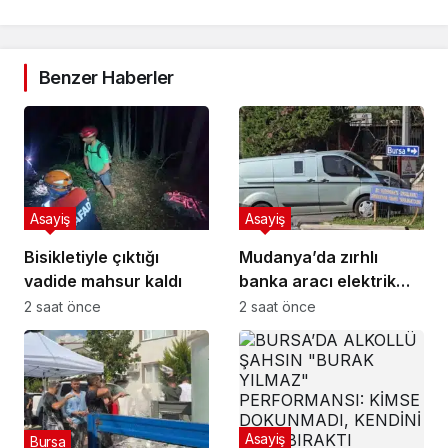
Benzer Haberler
Asayiş
Asayiş
Bisikletiyle çıktığı
Mudanya’da zırhlı
vadide mahsur kaldı
banka aracı elektrik
direğine çarptı
2 saat önce
2 saat önce
Asayiş
Bursa