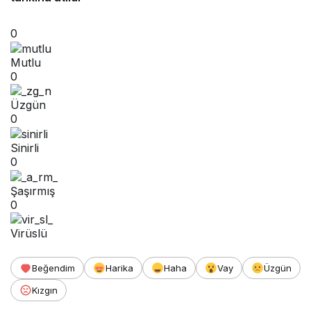
0
Mutlu
0
Üzgün
0
Sinirli
0
Şaşırmış
0
Virüslü
Beğendim
Harika
Haha
Vay
Üzgün
Kızgın