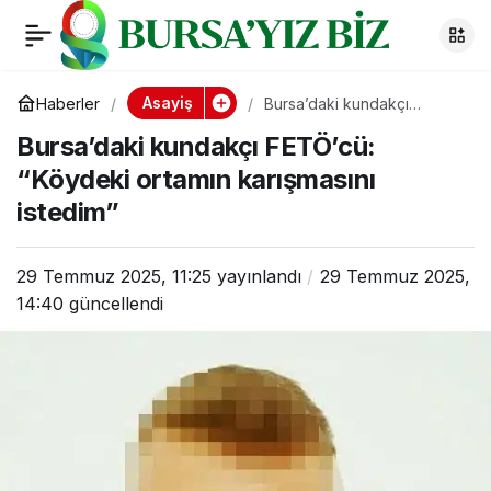
Bursa’daki kundakçı
0
FETÖ’cü: “Köydeki
Asayiş
Haberler
Bursa’daki kundakçı
FETÖ’cü: “Köydeki ortamın
Bursa’daki kundakçı FETÖ’cü:
karışmasını istedim”
ortamın karışmasını
“Köydeki ortamın karışmasını
istedim”
istedim”
29 Temmuz 2025, 11:25
yayınlandı
29 Temmuz 2025,
14:40
güncellendi