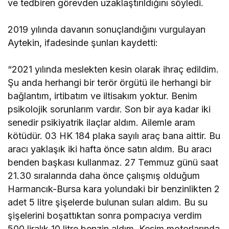
ve tedbiren görevden uzaklaştırıldığını söyledi.
2019 yılında davanın sonuçlandığını vurgulayan
Aytekin, ifadesinde şunları kaydetti:
“2021 yılında meslekten kesin olarak ihraç edildim.
Şu anda herhangi bir terör örgütü ile herhangi bir
bağlantım, irtibatım ve iltisakım yoktur. Benim
psikolojik sorunlarım vardır. Son bir aya kadar iki
senedir psikiyatrik ilaçlar aldım. Ailemle aram
kötüdür. 03 HK 184 plaka sayılı araç bana aittir. Bu
aracı yaklaşık iki hafta önce satın aldım. Bu aracı
benden başkası kullanmaz. 27 Temmuz günü saat
21.30 sıralarında daha önce çalışmış olduğum
Harmancık-Bursa kara yolundaki bir benzinlikten 2
adet 5 litre şişelerde bulunan suları aldım. Bu su
şişelerini boşattıktan sonra pompacıya verdim
500 liralık 10 litre benzin aldım. Kesim motorlarında