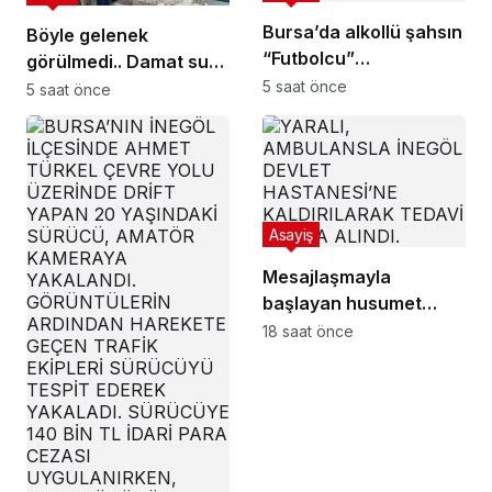
Bursa’da alkollü şahsın
Böyle gelenek
“Futbolcu”
görülmedi.. Damat su
performansı: Kimse
5 saat önce
tankına atıldı
5 saat önce
dokunmadı, kendini
yere bıraktı
Asayiş
Mesajlaşmayla
başlayan husumet
kanlı bitti
18 saat önce