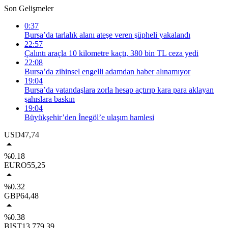
Son Gelişmeler
0:37
Bursa’da tarlalık alanı ateşe veren şüpheli yakalandı
22:57
Çalıntı araçla 10 kilometre kaçtı, 380 bin TL ceza yedi
22:08
Bursa’da zihinsel engelli adamdan haber alınamıyor
19:04
Bursa’da vatandaşlara zorla hesap açtırıp kara para aklayan
şahıslara baskın
19:04
Büyükşehir’den İnegöl’e ulaşım hamlesi
USD
47,74
%0.18
EURO
55,25
%0.32
GBP
64,48
%0.38
BIST
13.779,39