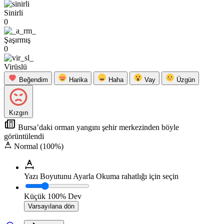
Sinirli
0
Şaşırmış
0
Virüslü
Beğendim
Harika
Haha
Vay
Üzgün
Kızgın
Bursa’daki orman yangını şehir merkezinden böyle
görüntülendi
Normal (100%)
Yazı Boyutunu Ayarla
Okuma rahatlığı için seçin
Küçük
100%
Dev
Varsayılana dön