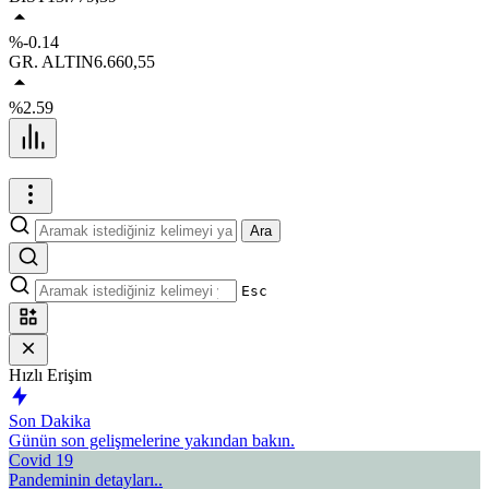
%-0.14
GR. ALTIN
6.660,55
%2.59
Ara
Esc
Hızlı Erişim
Son Dakika
Günün son gelişmelerine yakından bakın.
Covid 19
Pandeminin detayları..