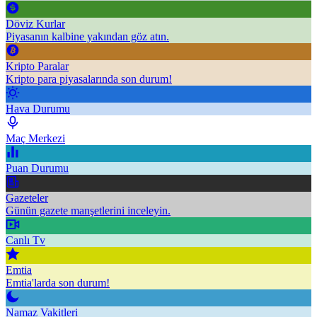
Döviz Kurlar
Piyasanın kalbine yakından göz atın.
Kripto Paralar
Kripto para piyasalarında son durum!
Hava Durumu
Maç Merkezi
Puan Durumu
Gazeteler
Günün gazete manşetlerini inceleyin.
Canlı Tv
Emtia
Emtia'larda son durum!
Namaz Vakitleri