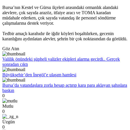
Bursa’nın Kestel ve Gürsu ilçeleri arasındaki ormanlık alandaki
alevlere, çok sayıda arazöz, itfaiye aracı ve TOMA karadan
müdahale ederken, çok sayıda vatandaş ile personel söndürme
çalışmalarına destek veriyor.
Tedbir amaçlı karahıdır ile iğdir köyleri boşaltılırken, gecenin
karanlığını aydınlatan alevler, şehrin bir çok noktasından da görüldü.
Göz Atın
Valilik önündeki şüpheli valizler ekipleri alarma geçirdi.. Gerçek
sonradan çıktı
Büyükşehir’den İnegöl’e ulaşım hamlesi
Bursa’da vatandaşlara zorla hesap açtırıp kara para aklayan şahıslara
baskın
0
Mutlu
0
Üzgün
0