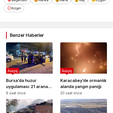
Beğendim
Harika
Haha
Vay
Üzgün
Kızgın
Benzer Haberler
Asayiş
Asayiş
Bursa’da huzur
Karacabey’de ormanlık
uygulaması: 21 aranan
alanda yangın paniği
şahıs yakalandı, 388
8 saat önce
20 saat önce
bin TL ceza kesildi