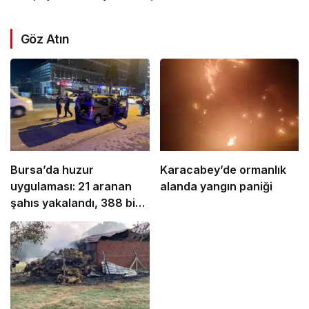
Göz Atın
Bursa’da huzur
Karacabey’de ormanlık
uygulaması: 21 aranan
alanda yangın paniği
şahıs yakalandı, 388 bin
TL ceza kesildi