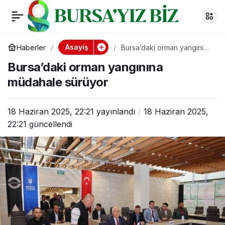
Bursa’daki orman
0
yangınına müdahale
Asayiş
Haberler
Bursa’daki orman yangınına
müdahale sürüyor
Bursa’daki orman yangınına
sürüyor
müdahale sürüyor
18 Haziran 2025, 22:21
yayınlandı
18 Haziran 2025,
22:21
güncellendi