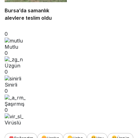
Bursa’da samanlık
alevlere teslim oldu
0
Mutlu
0
Üzgün
0
Sinirli
0
Şaşırmış
0
Virüslü