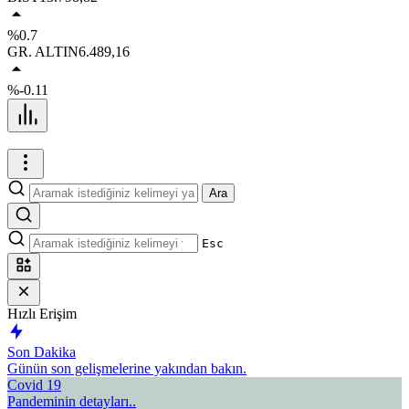
%0.7
GR. ALTIN
6.489,16
%-0.11
Ara
Esc
Hızlı Erişim
Son Dakika
Günün son gelişmelerine yakından bakın.
Covid 19
Pandeminin detayları..