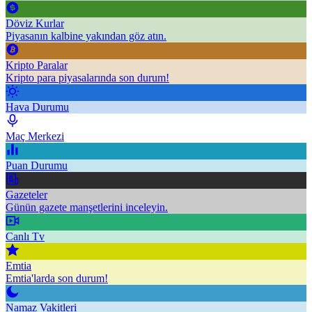
Döviz Kurlar
Piyasanın kalbine yakından göz atın.
Kripto Paralar
Kripto para piyasalarında son durum!
Hava Durumu
Maç Merkezi
Puan Durumu
Gazeteler
Günün gazete manşetlerini inceleyin.
Canlı Tv
Emtia
Emtia'larda son durum!
Namaz Vakitleri