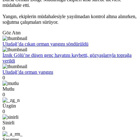
müdahale etti.
Yangın, ekiplerin müdahalesiyle yayılmadan kontrol altına alınırken,
soğutma çalışmaları sürüyor.
Göz Atın
Uludağ’da çıkan orman yangını söndürüldü
İznik Gölü’ne düşen genç hayatını kaybetti, gözyaşlarıyla toprağa
verildi
Uludağ’da orman yangını
0
Mutlu
0
Üzgün
0
Sinirli
0
Şaşırmış