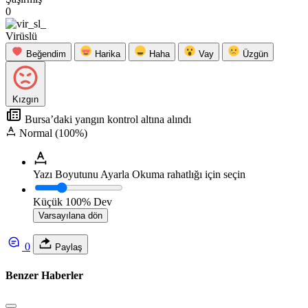
0
Virüslü
Beğendim
Harika
Haha
Vay
Üzgün
Kızgın
Bursa’daki yangın kontrol altına alındı
Normal (100%)
Yazı Boyutunu Ayarla
Okuma rahatlığı için seçin
Küçük
100%
Dev
Varsayılana dön
0
Paylaş
Benzer Haberler