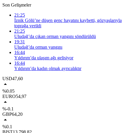
Son Gelişmeler
21:25
İznik Gölü’ne düşen genç hayatını kaybetti, gözyaşlarıyla
toprağa verildi
21:25
Uludağ’da çıkan orman yangını söndürüldü
19:31
Uludağ’da orman yangını
16:44
Yıldırım’da ulaşım ağı gelişiyor
16:44
Yıldırım’da kadın olmak ayrıcalıktır
USD
47,60
%0.05
EURO
54,97
%-0.1
GBP
64,20
%0.1
BIST
13.798,82