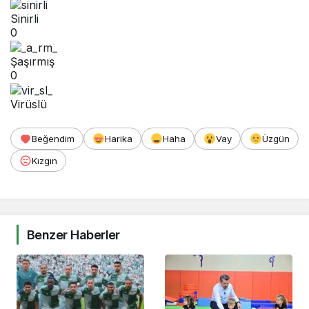
Sinirli
0
Şaşırmış
0
Virüslü
Beğendim
Harika
Haha
Vay
Üzgün
Kızgın
Benzer Haberler