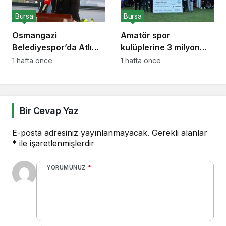
Bursa
Bursa
Osmangazi
Amatör spor
Belediyespor’da Atlı
kulüplerine 3 milyon
Sporlar Branşı Kuruldu
liralık destek
1 hafta önce
1 hafta önce
Bir Cevap Yaz
E-posta adresiniz yayınlanmayacak.
Gerekli alanlar
*
ile işaretlenmişlerdir
YORUMUNUZ
*