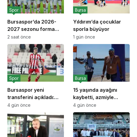
Spor
Bursa
Bursaspor’da 2026-
Yıldırım’da çocuklar
2027 sezonu forma
sporla büyüyor
numaraları açıklandı
2 saat önce
1 gün önce
Spor
Bursa
Bursaspor yeni
15 yaşında ayağını
transferini açıkladı:
kaybetti, azmiyle
Emirhan Başyiğit
uluslararası başarılara
4 gün önce
4 gün önce
ulaştı