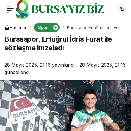
Bursaspor, Ertuğrul
0
İdris Furat ile
Spor
Haberler
Bursaspor, Ertuğrul İdris Furat
ile sözleşme imzaladı
Bursaspor, Ertuğrul İdris Furat ile
sözleşme imzaladı
sözleşme imzaladı
28 Mayıs 2025, 21:16
yayınlandı
28 Mayıs 2025, 21:16
güncellendi