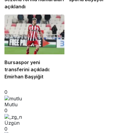
açıklandı
Bursaspor yeni
transferini açıkladı:
Emirhan Başyiğit
0
Mutlu
0
Üzgün
0