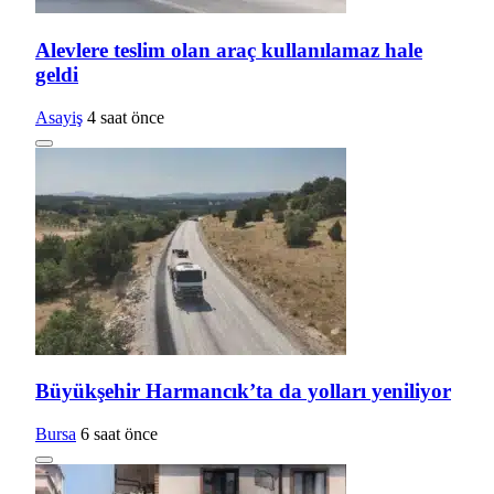
Alevlere teslim olan araç kullanılamaz hale
geldi
Asayiş
4 saat önce
Büyükşehir Harmancık’ta da yolları yeniliyor
Bursa
6 saat önce