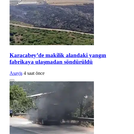
Karacabey’de makilik alandaki yangın
fabrikaya ulaşmadan söndürüldü
Asayiş
4 saat önce