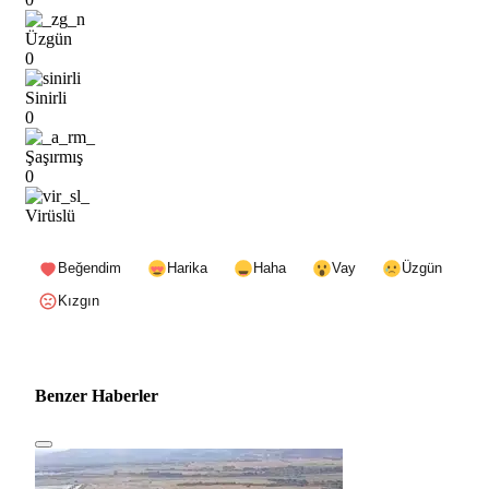
Üzgün
0
Sinirli
0
Şaşırmış
0
Virüslü
Beğendim
Harika
Haha
Vay
Üzgün
Kızgın
Benzer Haberler