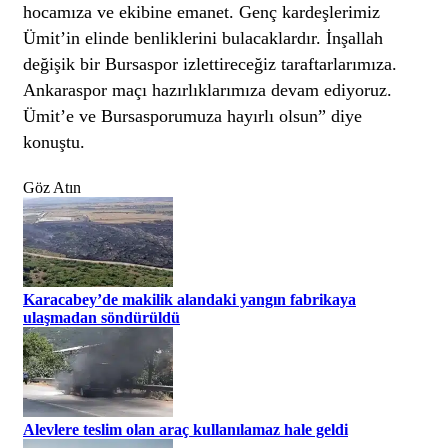
hocamıza ve ekibine emanet. Genç kardeşlerimiz
Ümit’in elinde benliklerini bulacaklardır. İnşallah
değişik bir Bursaspor izlettireceğiz taraftarlarımıza.
Ankaraspor maçı hazırlıklarımıza devam ediyoruz.
Ümit’e ve Bursasporumuza hayırlı olsun” diye
konuştu.
Göz Atın
Karacabey’de makilik alandaki yangın fabrikaya
ulaşmadan söndürüldü
Alevlere teslim olan araç kullanılamaz hale geldi