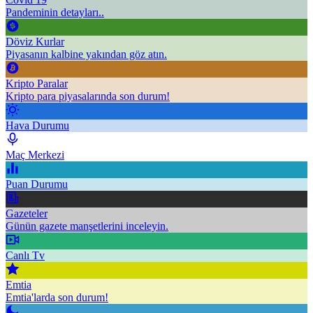
Pandeminin detayları..
Döviz Kurlar
Piyasanın kalbine yakından göz atın.
Kripto Paralar
Kripto para piyasalarında son durum!
Hava Durumu
Maç Merkezi
Puan Durumu
Gazeteler
Günün gazete manşetlerini inceleyin.
Canlı Tv
Emtia
Emtia'larda son durum!