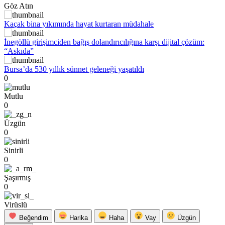
Göz Atın
Kaçak bina yıkımında hayat kurtaran müdahale
İnegöllü girişimciden bağış dolandırıcılığına karşı dijital çözüm:
“Askıda”
Bursa’da 530 yıllık sünnet geleneği yaşatıldı
0
Mutlu
0
Üzgün
0
Sinirli
0
Şaşırmış
0
Virüslü
Beğendim
Harika
Haha
Vay
Üzgün