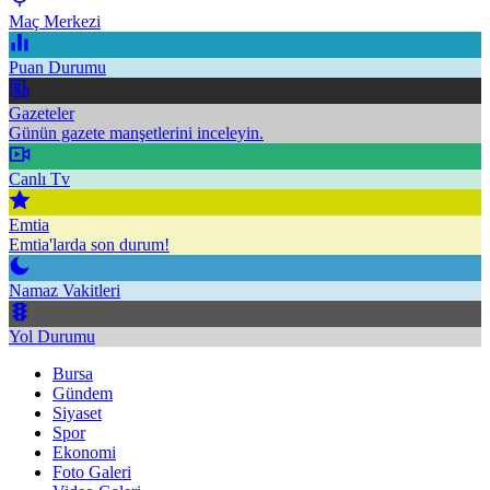
Maç Merkezi
Puan Durumu
Gazeteler
Günün gazete manşetlerini inceleyin.
Canlı Tv
Emtia
Emtia'larda son durum!
Namaz Vakitleri
Yol Durumu
Bursa
Gündem
Siyaset
Spor
Ekonomi
Foto Galeri