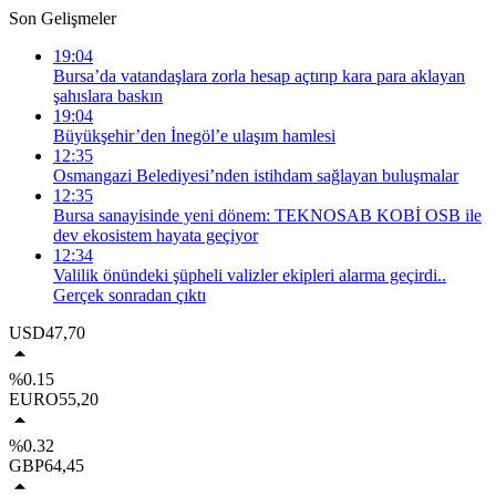
Son Gelişmeler
19:04
Bursa’da vatandaşlara zorla hesap açtırıp kara para aklayan
şahıslara baskın
19:04
Büyükşehir’den İnegöl’e ulaşım hamlesi
12:35
Osmangazi Belediyesi’nden istihdam sağlayan buluşmalar
12:35
Bursa sanayisinde yeni dönem: TEKNOSAB KOBİ OSB ile
dev ekosistem hayata geçiyor
12:34
Valilik önündeki şüpheli valizler ekipleri alarma geçirdi..
Gerçek sonradan çıktı
USD
47,70
%0.15
EURO
55,20
%0.32
GBP
64,45