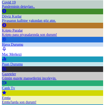
Covid 19
Pandeminin detayları..
Döviz Kurlar
Piyasanın kalbine yakından göz atın.
Kripto Paralar
Kripto para piyasalarında son durum!
Hava Durumu
Maç Merkezi
Puan Durumu
Gazeteler
Günün gazete manşetlerini inceleyin.
Canlı Tv
Emtia
Emtia'larda son durum!