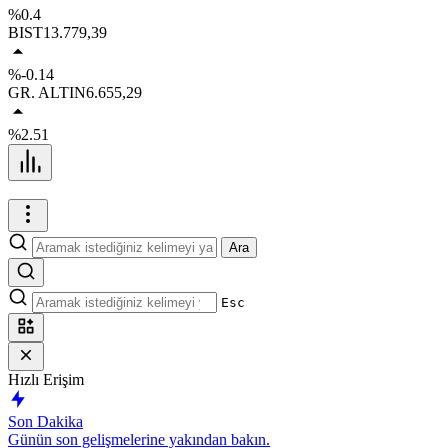
%0.4
BIST
13.779,39
%-0.14
GR. ALTIN
6.655,29
%2.51
Ara
Esc
Hızlı Erişim
Son Dakika
Günün son gelişmelerine yakından bakın.