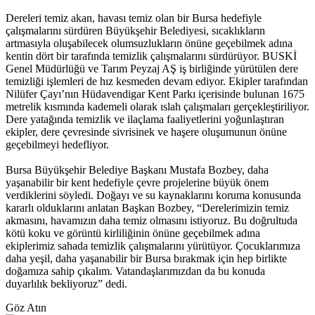
Dereleri temiz akan, havası temiz olan bir Bursa hedefiyle
çalışmalarını sürdüren Büyükşehir Belediyesi, sıcaklıkların
artmasıyla oluşabilecek olumsuzlukların önüne geçebilmek adına
kentin dört bir tarafında temizlik çalışmalarını sürdürüyor. BUSKİ
Genel Müdürlüğü ve Tarım Peyzaj AŞ iş birliğinde yürütülen dere
temizliği işlemleri de hız kesmeden devam ediyor. Ekipler tarafından
Nilüfer Çayı’nın Hüdavendigar Kent Parkı içerisinde bulunan 1675
metrelik kısmında kademeli olarak ıslah çalışmaları gerçekleştiriliyor.
Dere yatağında temizlik ve ilaçlama faaliyetlerini yoğunlaştıran
ekipler, dere çevresinde sivrisinek ve haşere oluşumunun önüne
geçebilmeyi hedefliyor.
Bursa Büyükşehir Belediye Başkanı Mustafa Bozbey, daha
yaşanabilir bir kent hedefiyle çevre projelerine büyük önem
verdiklerini söyledi. Doğayı ve su kaynaklarını koruma konusunda
kararlı olduklarını anlatan Başkan Bozbey, “Derelerimizin temiz
akmasını, havamızın daha temiz olmasını istiyoruz. Bu doğrultuda
kötü koku ve görüntü kirliliğinin önüne geçebilmek adına
ekiplerimiz sahada temizlik çalışmalarını yürütüyor. Çocuklarımıza
daha yeşil, daha yaşanabilir bir Bursa bırakmak için hep birlikte
doğamıza sahip çıkalım. Vatandaşlarımızdan da bu konuda
duyarlılık bekliyoruz” dedi.
Göz Atın