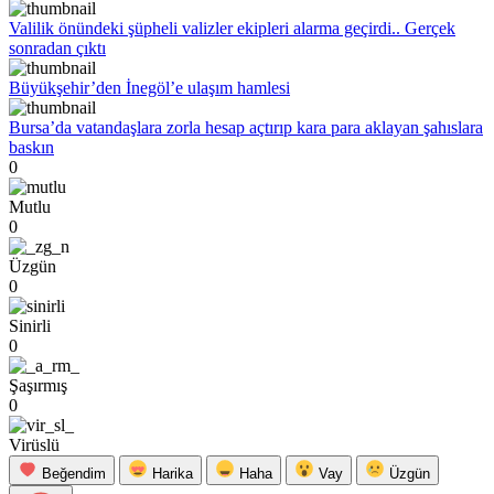
Valilik önündeki şüpheli valizler ekipleri alarma geçirdi.. Gerçek
sonradan çıktı
Büyükşehir’den İnegöl’e ulaşım hamlesi
Bursa’da vatandaşlara zorla hesap açtırıp kara para aklayan şahıslara
baskın
0
Mutlu
0
Üzgün
0
Sinirli
0
Şaşırmış
0
Virüslü
Beğendim
Harika
Haha
Vay
Üzgün