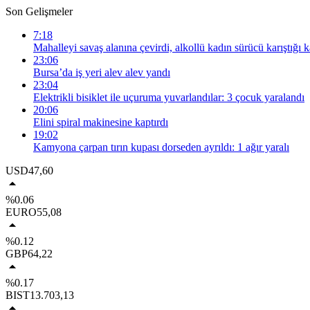
Son Gelişmeler
7:18
Mahalleyi savaş alanına çevirdi, alkollü kadın sürücü karıştığı 
23:06
Bursa’da iş yeri alev alev yandı
23:04
Elektrikli bisiklet ile uçuruma yuvarlandılar: 3 çocuk yaralandı
20:06
Elini spiral makinesine kaptırdı
19:02
Kamyona çarpan tırın kupası dorseden ayrıldı: 1 ağır yaralı
USD
47,60
%0.06
EURO
55,08
%0.12
GBP
64,22
%0.17
BIST
13.703,13