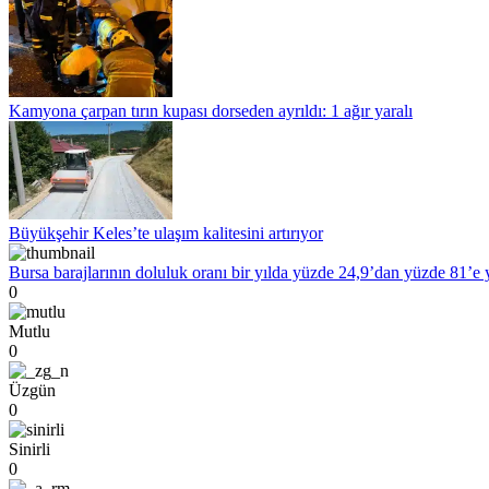
Kamyona çarpan tırın kupası dorseden ayrıldı: 1 ağır yaralı
Büyükşehir Keles’te ulaşım kalitesini artırıyor
Bursa barajlarının doluluk oranı bir yılda yüzde 24,9’dan yüzde 81’e 
0
Mutlu
0
Üzgün
0
Sinirli
0