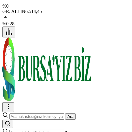
%0
GR. ALTIN
6.514,45
%0.28
Ara