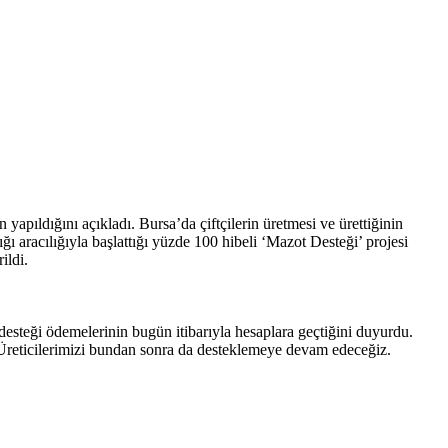
pıldığını açıkladı. Bursa’da çiftçilerin üretmesi ve ürettiğinin
ı aracılığıyla başlattığı yüzde 100 hibeli ‘Mazot Desteği’ projesi
ildi.
steği ödemelerinin bugün itibarıyla hesaplara geçtiğini duyurdu.
. Üreticilerimizi bundan sonra da desteklemeye devam edeceğiz.