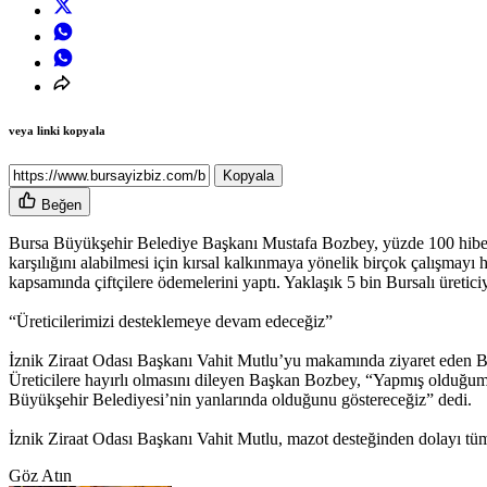
veya linki kopyala
Kopyala
Beğen
Bursa Büyükşehir Belediye Başkanı Mustafa Bozbey, yüzde 100 hibeli ‘M
karşılığını alabilmesi için kırsal kalkınmaya yönelik birçok çalışmayı
kapsamında çiftçilere ödemelerini yaptı. Yaklaşık 5 bin Bursalı üreticiy
“Üreticilerimizi desteklemeye devam edeceğiz”
İznik Ziraat Odası Başkanı Vahit Mutlu’yu makamında ziyaret eden Bü
Üreticilere hayırlı olmasını dileyen Başkan Bozbey, “Yapmış olduğumu
Büyükşehir Belediyesi’nin yanlarında olduğunu göstereceğiz” dedi.
İznik Ziraat Odası Başkanı Vahit Mutlu, mazot desteğinden dolayı tüm
Göz Atın