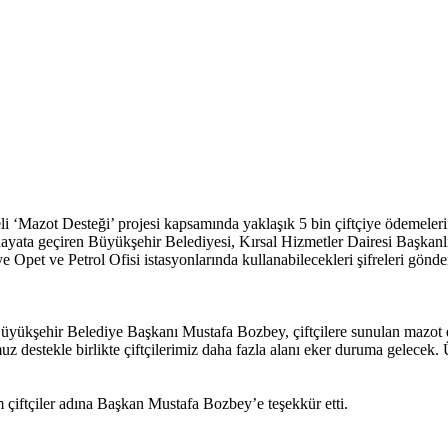
azot Desteği’ projesi kapsamında yaklaşık 5 bin çiftçiye ödemelerin ya
 hayata geçiren Büyükşehir Belediyesi, Kırsal Hizmetler Dairesi Başkanlığ
e Opet ve Petrol Ofisi istasyonlarında kullanabilecekleri şifreleri gönder
yükşehir Belediye Başkanı Mustafa Bozbey, çiftçilere sunulan mazot de
z destekle birlikte çiftçilerimiz daha fazla alanı eker duruma gelecek
 çiftçiler adına Başkan Mustafa Bozbey’e teşekkür etti.