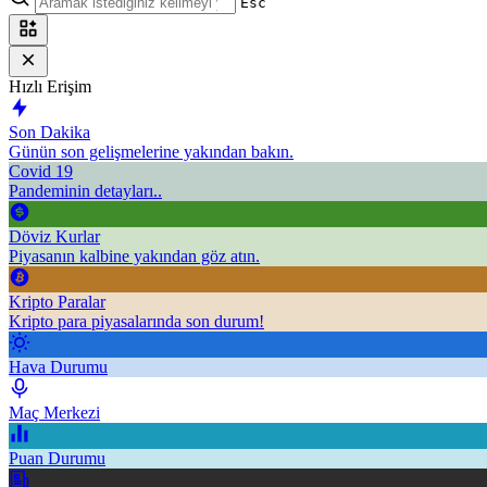
Esc
Hızlı Erişim
Son Dakika
Günün son gelişmelerine yakından bakın.
Covid 19
Pandeminin detayları..
Döviz Kurlar
Piyasanın kalbine yakından göz atın.
Kripto Paralar
Kripto para piyasalarında son durum!
Hava Durumu
Maç Merkezi
Puan Durumu