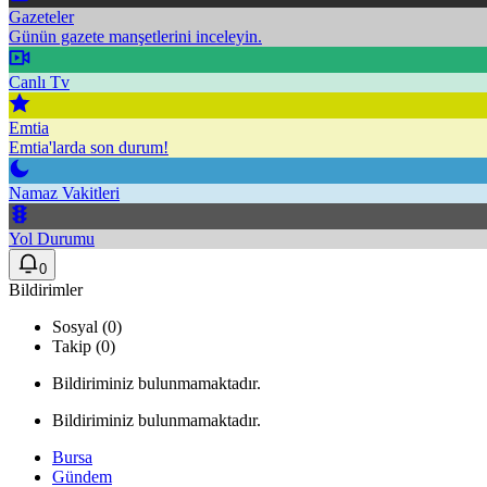
Gazeteler
Günün gazete manşetlerini inceleyin.
Canlı Tv
Emtia
Emtia'larda son durum!
Namaz Vakitleri
Yol Durumu
0
Bildirimler
Sosyal (0)
Takip (0)
Bildiriminiz bulunmamaktadır.
Bildiriminiz bulunmamaktadır.
Bursa
Gündem