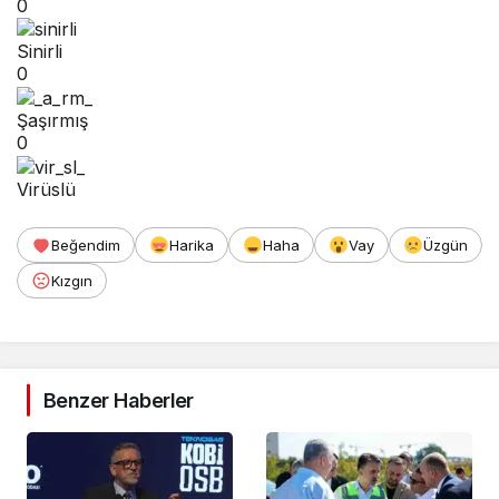
0
Sinirli
0
Şaşırmış
0
Virüslü
Beğendim
Harika
Haha
Vay
Üzgün
Kızgın
Benzer Haberler