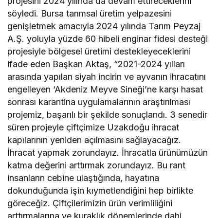
projesini 2024 yılında da devam ettireceklerini
söyledi. Bursa tarımsal üretim yelpazesini
genişletmek amacıyla 2024 yılında Tarım Peyzaj
A.Ş. yoluyla yüzde 60 hibeli enginar fidesi desteği
projesiyle bölgesel üretimi destekleyeceklerini
ifade eden Başkan Aktaş, “2021-2024 yılları
arasında yapılan siyah incirin ve ayvanın ihracatını
engelleyen ‘Akdeniz Meyve Sineği’ne karşı hasat
sonrası karantina uygulamalarının araştırılması
projemiz, başarılı bir şekilde sonuçlandı. 3 senedir
süren projeyle çiftçimize Uzakdoğu ihracat
kapılarının yeniden açılmasını sağlayacağız.
İhracat yapmak zorundayız. İhracatla ürünümüzün
katma değerini arttırmak zorundayız. Bu rant
insanların cebine ulaştığında, hayatına
dokunduğunda işin kıymetlendiğini hep birlikte
göreceğiz. Çiftçilerimizin ürün verimliliğini
arttırmalarına ve kuraklık dönemlerinde dahi