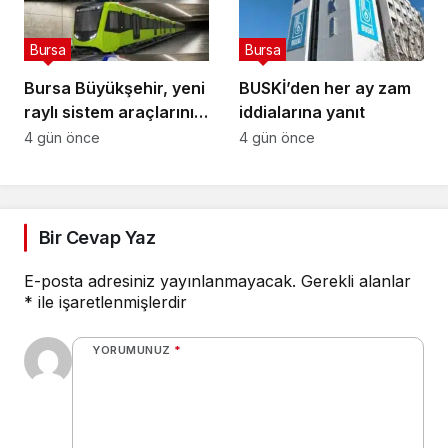
Bursa
Bursa
Bursa Büyükşehir, yeni
BUSKİ’den her ay zam
raylı sistem araçlarının
iddialarına yanıt
renk seçimini
4 gün önce
4 gün önce
vatandaşlara bıraktı
Bir Cevap Yaz
E-posta adresiniz yayınlanmayacak.
Gerekli alanlar
*
ile işaretlenmişlerdir
YORUMUNUZ
*