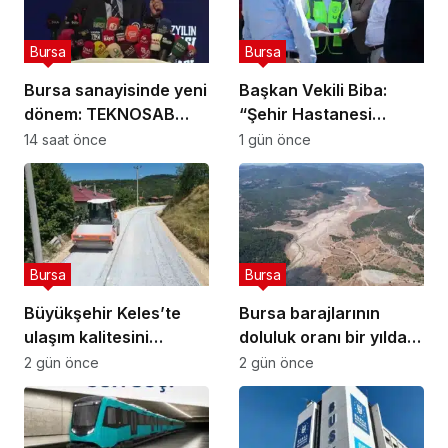
Bursa
Bursa
Bursa sanayisinde yeni
Başkan Vekili Biba:
dönem: TEKNOSAB
“Şehir Hastanesi
KOBİ OSB ile dev
otoparkı bu ay hizmete
14 saat önce
1 gün önce
ekosistem hayata
açılacak”
geçiyor
Bursa
Bursa
Büyükşehir Keles’te
Bursa barajlarının
ulaşım kalitesini
doluluk oranı bir yılda
artırıyor
yüzde 24,9’dan yüzde
2 gün önce
2 gün önce
81’e yükseldi