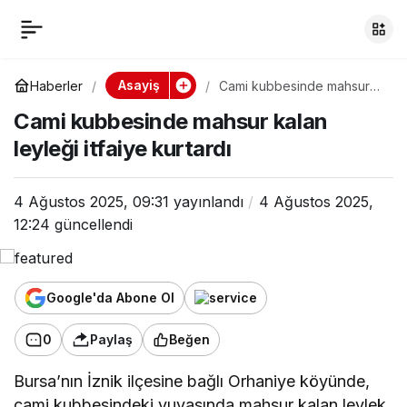
Cami kubbesinde
0
mahsur kalan leyleği
Asayiş
Haberler
Cami kubbesinde mahsur
kalan leyleği itfaiye kurtardı
Cami kubbesinde mahsur kalan
itfaiye kurtardı
leyleği itfaiye kurtardı
4 Ağustos 2025, 09:31
yayınlandı
4 Ağustos 2025,
12:24
güncellendi
Google'da Abone Ol
0
Paylaş
Beğen
Bursa’nın İznik ilçesine bağlı Orhaniye köyünde,
cami kubbesindeki yuvasında mahsur kalan leylek,