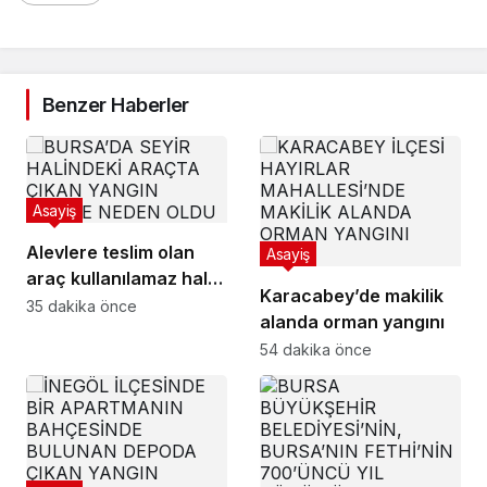
Benzer Haberler
Asayiş
Alevlere teslim olan
Asayiş
araç kullanılamaz hale
Karacabey’de makilik
geldi
35 dakika önce
alanda orman yangını
54 dakika önce