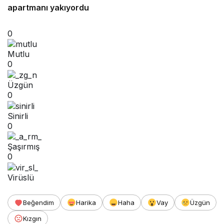
apartmanı yakıyordu
0
Mutlu
0
Üzgün
0
Sinirli
0
Şaşırmış
0
Virüslü
Beğendim
Harika
Haha
Vay
Üzgün
Kızgın