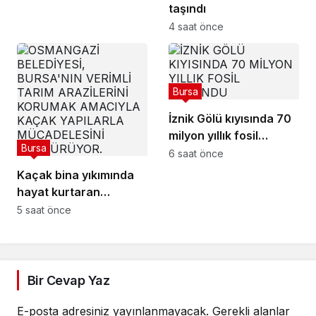
taşındı
4 saat önce
Bursa
İznik Gölü kıyısında 70
milyon yıllık fosil
Bursa
bulundu
6 saat önce
Kaçak bina yıkımında
hayat kurtaran
müdahale
5 saat önce
Bir Cevap Yaz
E-posta adresiniz yayınlanmayacak.
Gerekli alanlar