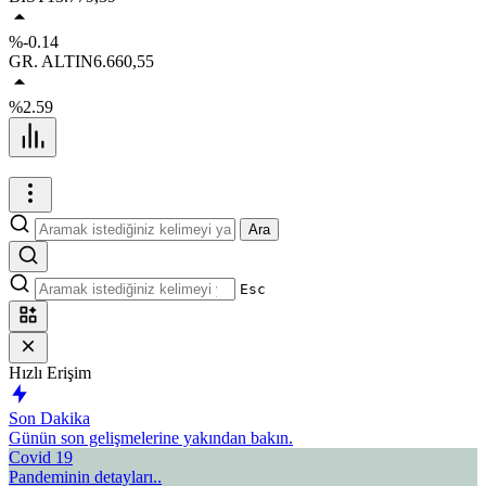
%-0.14
GR. ALTIN
6.660,55
%2.59
Ara
Esc
Hızlı Erişim
Son Dakika
Günün son gelişmelerine yakından bakın.
Covid 19
Pandeminin detayları..