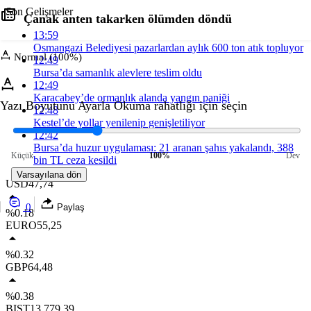
Son Gelişmeler
Çanak anten takarken ölümden döndü
13:59
Osmangazi Belediyesi pazarlardan aylık 600 ton atık topluyor
Normal (100%)
12:49
Bursa’da samanlık alevlere teslim oldu
12:49
Karacabey’de ormanlık alanda yangın paniği
Yazı Boyutunu Ayarla
Okuma rahatlığı için seçin
12:48
Kestel’de yollar yenilenip genişletiliyor
12:42
Bursa’da huzur uygulaması: 21 aranan şahıs yakalandı, 388
Küçük
100%
Dev
bin TL ceza kesildi
Varsayılana dön
USD
47,74
0
Paylaş
%0.18
EURO
55,25
%0.32
GBP
64,48
%0.38
BIST
13.779,39