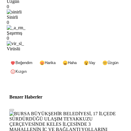
Üzgün
0
Sinirli
0
Şaşırmış
0
Virüslü
Beğendim
Harika
Haha
Vay
Üzgün
Kızgın
Benzer Haberler