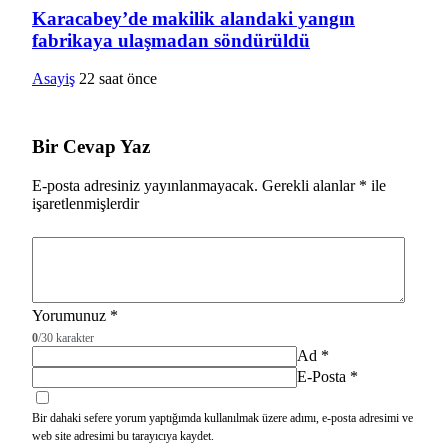
Karacabey’de makilik alandaki yangın
fabrikaya ulaşmadan söndürüldü
Asayiş
22 saat önce
Bir Cevap Yaz
E-posta adresiniz yayınlanmayacak.
Gerekli alanlar
*
ile
işaretlenmişlerdir
Yorumunuz
*
0
/30 karakter
Ad
*
E-Posta
*
Bir dahaki sefere yorum yaptığımda kullanılmak üzere adımı, e-posta adresimi ve
web site adresimi bu tarayıcıya kaydet.