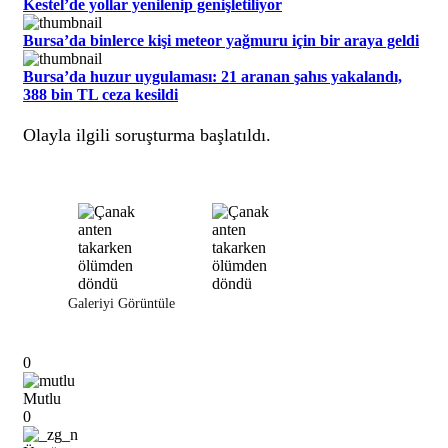
Kestel’de yollar yenilenip genişletiliyor
Bursa’da binlerce kişi meteor yağmuru için bir araya geldi
Bursa’da huzur uygulaması: 21 aranan şahıs yakalandı,
388 bin TL ceza kesildi
Olayla ilgili soruşturma başlatıldı.
Galeriyi Görüntüle
0
Mutlu
0