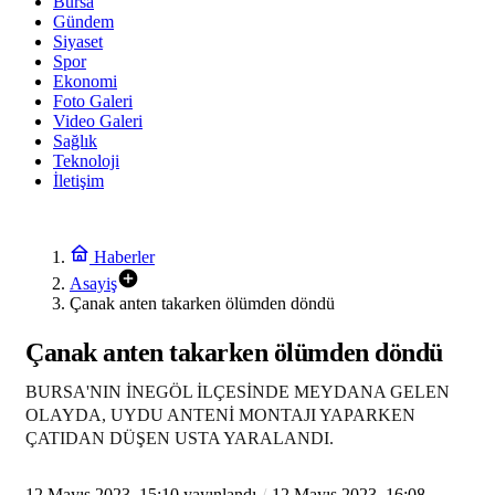
Bursa
Gündem
Siyaset
Spor
Ekonomi
Foto Galeri
Video Galeri
Sağlık
Teknoloji
İletişim
Haberler
Asayiş
Çanak anten takarken ölümden döndü
Çanak anten takarken ölümden döndü
BURSA'NIN İNEGÖL İLÇESİNDE MEYDANA GELEN
OLAYDA, UYDU ANTENİ MONTAJI YAPARKEN
ÇATIDAN DÜŞEN USTA YARALANDI.
12 Mayıs 2023, 15:10
yayınlandı
12 Mayıs 2023, 16:08