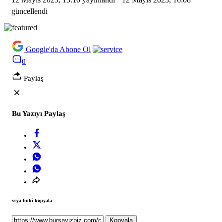
güncellendi
Google'da Abone Ol
0
Paylaş
Bu Yazıyı Paylaş
veya linki kopyala
Kopyala