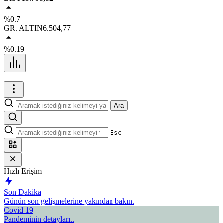
%0.7
GR. ALTIN
6.504,77
%0.19
Ara
Esc
Hızlı Erişim
Son Dakika
Günün son gelişmelerine yakından bakın.
Covid 19
Pandeminin detayları..