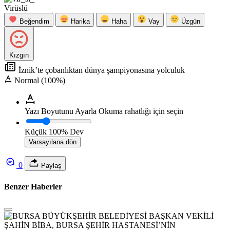
Virüslü
Beğendim
Harika
Haha
Vay
Üzgün
Kızgın
İznik’te çobanlıktan dünya şampiyonasına yolculuk
Normal (100%)
Yazı Boyutunu Ayarla
Okuma rahatlığı için seçin
Küçük
100%
Dev
Varsayılana dön
0
Paylaş
Benzer Haberler