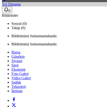
Yol Durumu
0
Bildirimler
Sosyal (0)
Takip (0)
Bildiriminiz bulunmamaktadır.
Bildiriminiz bulunmamaktadır.
Bursa
Gündem
Siyaset
Spor
Ekonomi
Foto Galeri
Video Galeri
Sağlık
Teknoloji
İletişim