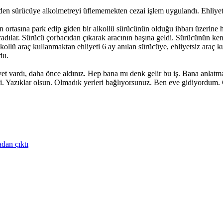
giden sürücüye alkolmetreyi üflememekten cezai işlem uygulandı. Ehliyet
n ortasına park edip giden bir alkollü sürücünün olduğu ihbarı üzerine 
radılar. Sürücü çorbacıdan çıkarak aracının başına geldi. Sürücünün ke
alkollü araç kullanmaktan ehliyeti 6 ay anılan sürücüye, ehliyetsiz ar
du.
iyet vardı, daha önce aldınız. Hep bana mı denk gelir bu iş. Bana anla
mi. Yazıklar olsun. Olmadık yerleri bağlıyorsunuz. Ben eve gidiyordum
adan çıktı