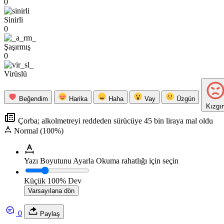
0
Sinirli
0
Şaşırmış
0
Virüslü
Beğendim
Harika
Haha
Vay
Üzgün
Kızgı
Çorba; alkolmetreyi reddeden sürücüye 45 bin liraya mal oldu
Normal (100%)
Yazı Boyutunu Ayarla
Okuma rahatlığı için seçin
Küçük
100%
Dev
Varsayılana dön
0
Paylaş