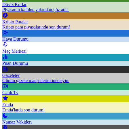
Döviz Kurlar
Piyasanın kalbine yakından göz atın.
Kripto Paralar
Kripto para piyasalarında son durum!
Hava Durumu
Maç Merkezi
Puan Durumu
Gazeteler
Günün gazete manşetlerini inceleyin.
Canlı Tv
Emtia
Emtia'larda son durum!
Namaz Vakitleri