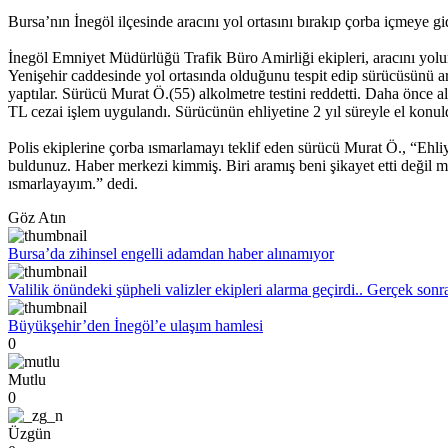
Bursa’nın İnegöl ilçesinde aracını yol ortasını bırakıp çorba içmeye 
İnegöl Emniyet Müdürlüğü Trafik Büro Amirliği ekipleri, aracını yolu
Yenişehir caddesinde yol ortasında olduğunu tespit edip sürücüsünü a
yaptılar. Sürücü Murat Ö.(55) alkolmetre testini reddetti. Daha önce 
TL cezai işlem uygulandı. Sürücünün ehliyetine 2 yıl süreyle el konul
Polis ekiplerine çorba ısmarlamayı teklif eden sürücü Murat Ö., “Ehl
buldunuz. Haber merkezi kimmiş. Biri aramış beni şikayet etti değil 
ısmarlayayım.” dedi.
Göz Atın
Bursa’da zihinsel engelli adamdan haber alınamıyor
Valilik önündeki şüpheli valizler ekipleri alarma geçirdi.. Gerçek sonr
Büyükşehir’den İnegöl’e ulaşım hamlesi
0
Mutlu
0
Üzgün