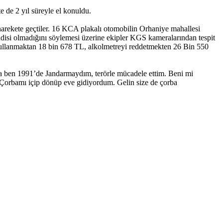
e de 2 yıl süreyle el konuldu.
harekete geçtiler. 16 KCA plakalı otomobilin Orhaniye mahallesi
ndisi olmadığını söylemesi üzerine ekipler KGS kameralarından tespit
aç kullanmaktan 18 bin 678 TL, alkolmetreyi reddetmekten 26 Bin 550
tma ben 1991’de Jandarmaydım, terörle mücadele ettim. Beni mi
. Çorbamı içip dönüp eve gidiyordum. Gelin size de çorba