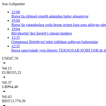
Son Gelişmeler
22:08
Bursa’da zihinsel engelli adamdan haber alınamıyor
19:04
Bursa’da vatandaşlara zorla hesap açtırıp kara para aklayan şahı
19:04
Büyükşehir’den İnegöl’e ulaşım hamlesi
12:35
Osmangazi Belediyesi’nden istihdam sağlayan buluşmalar
12:35
Bursa sanayisinde yeni dönem: TEKNOSAB KOBİ OSB ile dev
USD
47,70
%0.15
EURO
55,23
%0.37
GBP
64,48
%0.43
BIST
13.779,39