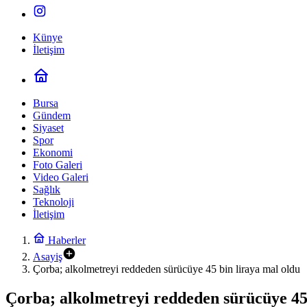
Künye
İletişim
Bursa
Gündem
Siyaset
Spor
Ekonomi
Foto Galeri
Video Galeri
Sağlık
Teknoloji
İletişim
Haberler
Asayiş
Çorba; alkolmetreyi reddeden sürücüye 45 bin liraya mal oldu
Çorba; alkolmetreyi reddeden sürücüye 45 