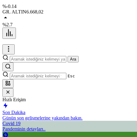
%-0.14
GR. ALTIN
6.668,02
%2.7
Ara
Esc
Hızlı Erişim
Son Dakika
Günün son gelişmelerine yakından bakın.
Covid 19
Pandeminin detayları..