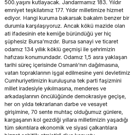
500.yaşını kutlayacak. Jandarmamız 183. Yıldır
emniyet teşkilatımız 177. Yıldır milletimize hizmet
ediyor. Hangi kuruma bakarsak bakalım benzer bir
durumla karşılaşıyoruz. Ancak kökü mazide olan
ati ifadesinin ete kemiğe büründüğü yer hiç
şüphesiz Bursa’mızdır. Bursa sanayi ve ticaret
odamız 134 yıllık köklü geçmişi ile şehrimizin
hafızası konumundadır. Odamız 1,5 asra yaklaşan
tarihi süreç içerisinde Osmanlı’nın dağılmasına,
vatan topraklarının işgal edilmesine yeni devletimiz
Cumhuriyetimizin kuruluşuna tek parti faşizmini
millet iradesiyle yıkılmasına, menderes ve
arkadaşlarının öncülüğünde demokrasiye geçişe,
her on yılda tekrarlanan darbe ve vesayet
girişimine, 70 sente muhtaç olduğumuz günlere,
kargaşanın kol gezdiği yıllara milletimizin yaşadığı
tüm sıkıntılara ekonomik ve siyasi çalkantılara