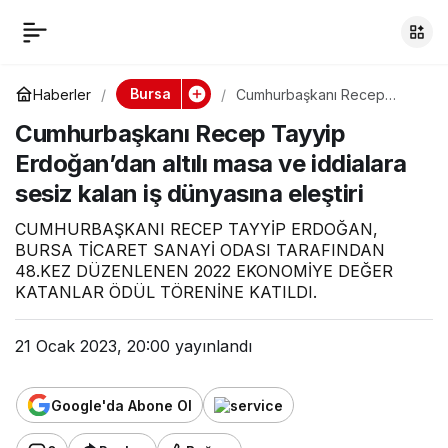
Cumhurbaşkanı
0
Recep Tayyip
Bursa
Haberler
Cumhurbaşkanı Recep
Tayyip Erdoğan’dan altılı
Cumhurbaşkanı Recep Tayyip
masa ve iddialara sesiz
Erdoğan’dan altılı
kalan iş dünyasına eleştiri
Erdoğan’dan altılı masa ve iddialara
sesiz kalan iş dünyasına eleştiri
masa ve iddialara
CUMHURBAŞKANI RECEP TAYYİP ERDOĞAN,
sesiz kalan iş
BURSA TİCARET SANAYİ ODASI TARAFINDAN
48.KEZ DÜZENLENEN 2022 EKONOMİYE DEĞER
KATANLAR ÖDÜL TÖRENİNE KATILDI.
dünyasına eleştiri
21 Ocak 2023, 20:00
yayınlandı
Google'da Abone Ol