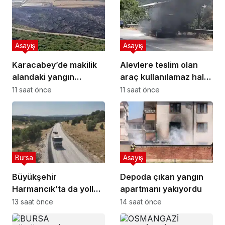
Asayiş
Asayiş
Karacabey’de makilik
Alevlere teslim olan
alandaki yangın
araç kullanılamaz hale
fabrikaya ulaşmadan
geldi
11 saat önce
11 saat önce
söndürüldü
Bursa
Asayiş
Büyükşehir
Depoda çıkan yangın
Harmancık’ta da yolları
apartmanı yakıyordu
yeniliyor
13 saat önce
14 saat önce