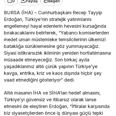
0
Paylaş
Beğen
BURSA (İHA) – Cumhurbaşkanı Recep Tayyip
Erdoğan, Türkiye’nin stratejik yatırımlarını
engellemeyi hayal edenlerin hevesini kursağında
bırakacaklarını belirterek, “Yabancı komiserlerden
medet uman müstemleke temsilcilerinin ülkemizi
bataklığa sürüklemesine göz yummayacağız.
Siyasi istikrarsızlık ikliminin yeniden hortlatılmasına
müsaade etmeyeceğiz. Son birkaç ayda
yaşadıklarımız altılı çürük yapının Türkiye’ye
kavga, entrika, kriz ve kaos dışında hiçbir şey
vaad etmediğini gösteriyor” dedi.
Altılı masanın İHA ve SİHA’ları hedef almasını,
Türkiye’yi güvensiz ve itibarsız olarak lanse
etmesini de eleştiren Erdoğan, “İftiralar karşısında
biz siyasetçilerden önce iş dünyası güçlü tepki