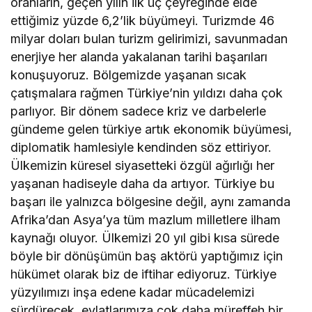
oranların, geçen yılın ilk üç çeyreğinde elde
ettiğimiz yüzde 6,2’lik büyümeyi. Turizmde 46
milyar doları bulan turizm gelirimizi, savunmadan
enerjiye her alanda yakalanan tarihi başarıları
konuşuyoruz. Bölgemizde yaşanan sıcak
çatışmalara rağmen Türkiye’nin yıldızı daha çok
parlıyor. Bir dönem sadece kriz ve darbelerle
gündeme gelen türkiye artık ekonomik büyümesi,
diplomatik hamlesiyle kendinden söz ettiriyor.
Ülkemizin küresel siyasetteki özgül ağırlığı her
yaşanan hadiseyle daha da artıyor. Türkiye bu
başarı ile yalnızca bölgesine değil, aynı zamanda
Afrika’dan Asya’ya tüm mazlum milletlere ilham
kaynağı oluyor. Ülkemizi 20 yıl gibi kısa sürede
böyle bir dönüşümün baş aktörü yaptığımız için
hükümet olarak biz de iftihar ediyoruz. Türkiye
yüzyılımızı inşa edene kadar mücadelemizi
sürdürecek, evlatlarımıza çok daha müreffeh bir