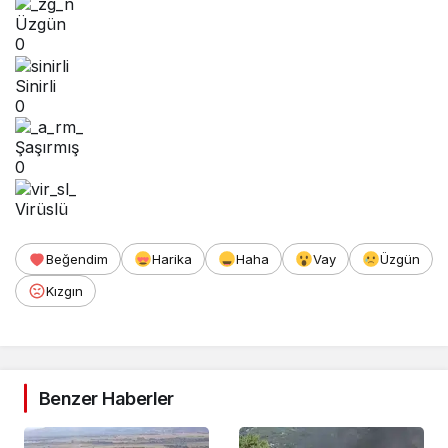
Üzgün
0
Sinirli
0
Şaşırmış
0
Virüslü
Beğendim
Harika
Haha
Vay
Üzgün
Kızgın
Benzer Haberler