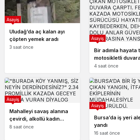
Asayiş
Uludağ’da aç kalan ayı
Asayiş
çöpten yemek aradı
3 saat önce
Bir adımla hayata 
motosikletli duvar
çarparak can verd
4 saat önce
Asayiş
Asayiş
Mahalleyi savaş alanına
Bursa’da iş yeri al
çevirdi, alkollü kadın
yandı
sürücü karıştığı kazayı
8 saat önce
16 saat önce
unuttu