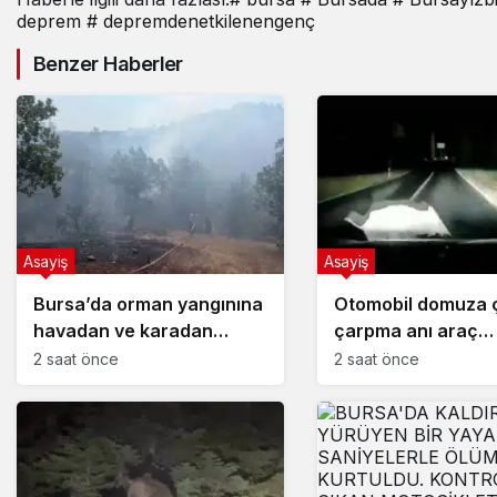
yolculuğuna uğurlandı
deprem
# depremdenetkilenengenç
Benzer Haberler
Asayiş
Asayiş
Bursa’da orman yangınına
Otomobil domuza ç
havadan ve karadan
çarpma anı araç
müdahale
kamerasında
2 saat önce
2 saat önce