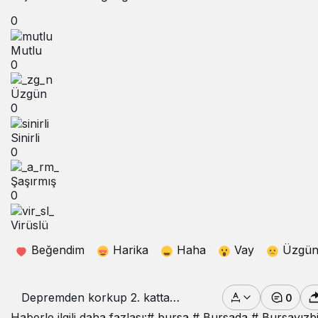
0
Mutlu
0
Üzgün
0
Sinirli
0
Şaşırmış
0
Virüslü
Beğendim
Harika
Haha
Vay
Üzgü
Depremden korkup 2. kattan
0
atlayan genç son
Haberle ilgili daha fazlası:
# bursa
# Bursada
# Bursayızb