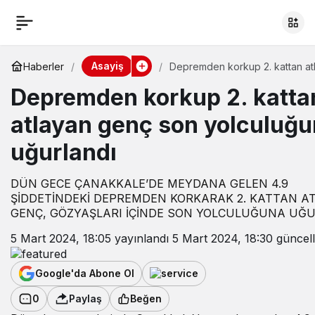
Asayiş
Haberler
Depremden korkup 2. kattan at
genç son yolculuğuna uğurland
Depremden korkup 2. katta
atlayan genç son yolculuğ
uğurlandı
DÜN GECE ÇANAKKALE’DE MEYDANA GELEN 4.9
ŞİDDETİNDEKİ DEPREMDEN KORKARAK 2. KATTAN A
GENÇ, GÖZYAŞLARI İÇİNDE SON YOLCULUĞUNA UĞU
5 Mart 2024, 18:05
yayınlandı
5 Mart 2024, 18:30
güncell
Google'da Abone Ol
0
Paylaş
Beğen