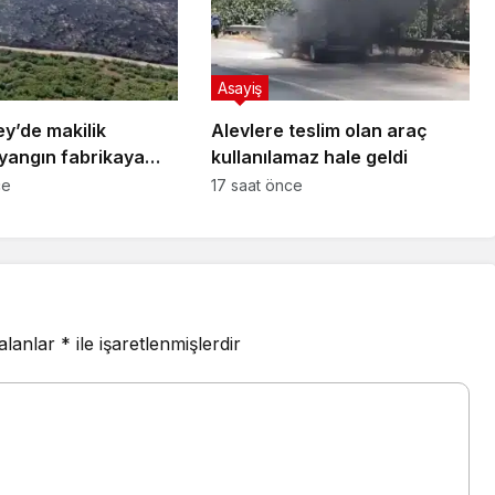
Asayiş
y’de makilik
Alevlere teslim olan araç
 yangın fabrikaya
kullanılamaz hale geldi
n söndürüldü
ce
17 saat önce
 alanlar
*
ile işaretlenmişlerdir