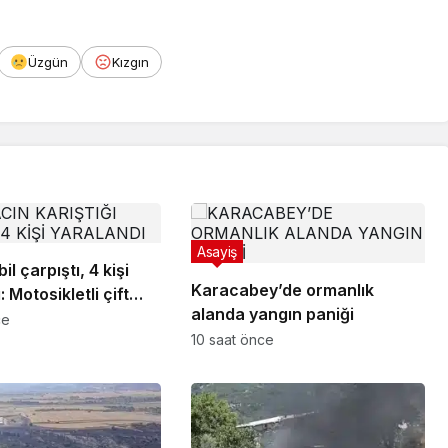
Üzgün
Kızgın
Asayiş
il çarpıştı, 4 kişi
Karacabey’de ormanlık
 Motosikletli çift
alanda yangın paniği
ıl payı kurtuldu
ce
10 saat önce