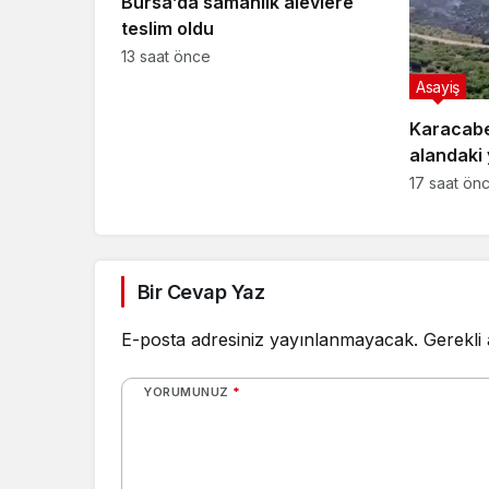
Bursa’da samanlık alevlere
teslim oldu
13 saat önce
Asayiş
Karacabe
alandaki
ulaşmada
17 saat ön
Bir Cevap Yaz
E-posta adresiniz yayınlanmayacak.
Gerekli
YORUMUNUZ
*