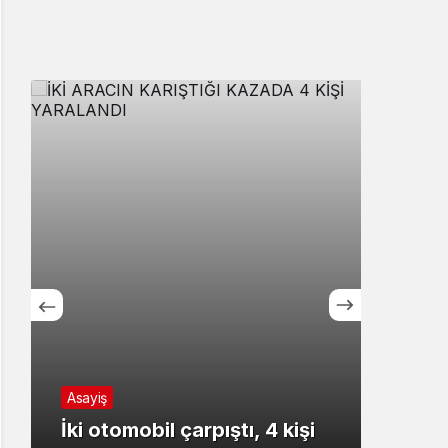
Asayiş
Asayi
İki otomobil çarpıştı, 4 kişi