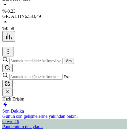
%-0.23
GR. ALTIN
6.533,49
%0.58
Ara
Esc
Hızlı Erişim
Son Dakika
Günün son gelişmelerine yakından bakın.
Covid 19
Pandeminin detayları..