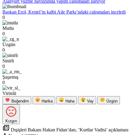
Alanyurt yüzme havuzunda yapım çalışmaları sürüyor
Başkan Erol, Kestel’in kalbi Aile Parkı’ndaki çalışmaları inceledi
0
Mutlu
0
Üzgün
0
Sinirli
0
Şaşırmış
0
Virüslü
Beğendim
Harika
Haha
Vay
Üzgün
Kızgın
Dışişleri Bakanı Hakan Fidan’dan, ’Kurtlar Vadisi’ açıklaması