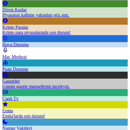
Döviz Kurlar
Piyasanın kalbine yakından göz atın.
Kripto Paralar
Kripto para piyasalarında son durum!
Hava Durumu
Maç Merkezi
Puan Durumu
Gazeteler
Günün gazete manşetlerini inceleyin.
Canlı Tv
Emtia
Emtia'larda son durum!
Namaz Vakitleri