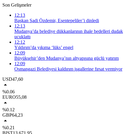
Son Gelişmeler
12:13
Başkan Şadi Özdemir, Esentepeliler’i dinledi
12:13
Mudanya’da belediye dükkanlarının ihale bedelleri dudak
uçuklattı
12:12
Yıldırım’da yıkıma ‘lüks’ engel
12:09
Büyükşehir’den Mudanya’nın altyapısına güçlü yatırım
12:09
Osmangazi Belediyesi kaldırım işgallerine fırsat vermiyor
USD
47,60
%0.06
EURO
55,08
%0.12
GBP
64,23
%0.21
BIST
13.671,95