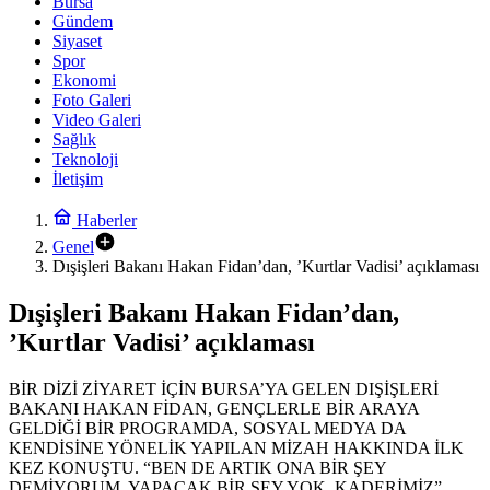
Bursa
Gündem
Siyaset
Spor
Ekonomi
Foto Galeri
Video Galeri
Sağlık
Teknoloji
İletişim
Haberler
Genel
Dışişleri Bakanı Hakan Fidan’dan, ’Kurtlar Vadisi’ açıklaması
Dışişleri Bakanı Hakan Fidan’dan,
’Kurtlar Vadisi’ açıklaması
BİR DİZİ ZİYARET İÇİN BURSA’YA GELEN DIŞİŞLERİ
BAKANI HAKAN FİDAN, GENÇLERLE BİR ARAYA
GELDİĞİ BİR PROGRAMDA, SOSYAL MEDYA DA
KENDİSİNE YÖNELİK YAPILAN MİZAH HAKKINDA İLK
KEZ KONUŞTU. “BEN DE ARTIK ONA BİR ŞEY
DEMİYORUM. YAPACAK BİR ŞEY YOK, KADERİMİZ”