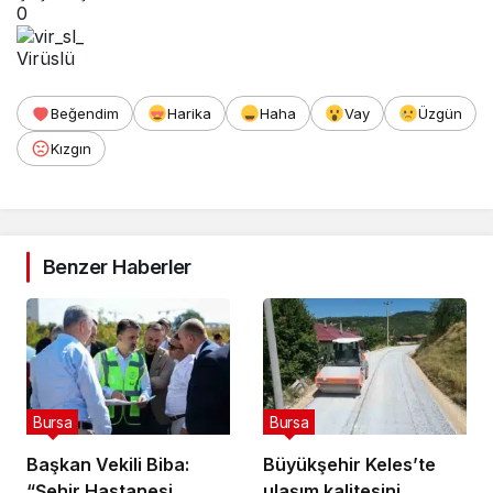
0
Virüslü
Beğendim
Harika
Haha
Vay
Üzgün
Kızgın
Benzer Haberler
Bursa
Bursa
Başkan Vekili Biba:
Büyükşehir Keles’te
“Şehir Hastanesi
ulaşım kalitesini