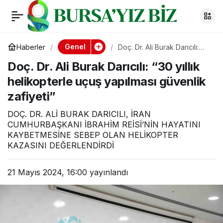
Doç. Dr. Ali Burak
0
Darıcılı: “30 yıllık
Genel
Haberler
Doç. Dr. Ali Burak Darıcılı:
“30 yıllık helikopterle uçuş
Doç. Dr. Ali Burak Darıcılı: “30 yıllık
yapılması güvenlik zafiyeti”
helikopterle uçuş
helikopterle uçuş yapılması güvenlik
zafiyeti”
yapılması güvenlik
DOÇ. DR. ALİ BURAK DARICILI, İRAN
zafiyeti”
CUMHURBAŞKANI İBRAHİM REİSİ’NİN HAYATINI
KAYBETMESİNE SEBEP OLAN HELİKOPTER
KAZASINI DEĞERLENDİRDİ
21 Mayıs 2024, 16:00
yayınlandı