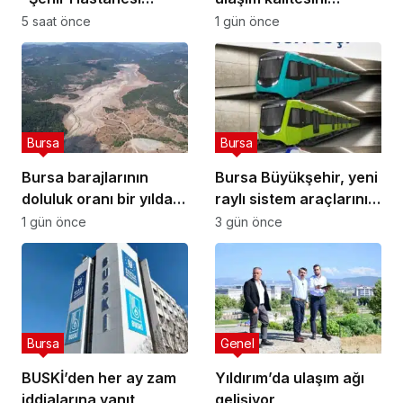
otoparkı bu ay hizmete
artırıyor
5 saat önce
1 gün önce
açılacak”
Bursa
Bursa
Bursa barajlarının
Bursa Büyükşehir, yeni
doluluk oranı bir yılda
raylı sistem araçlarının
yüzde 24,9’dan yüzde
renk seçimini
1 gün önce
3 gün önce
81’e yükseldi
vatandaşlara bıraktı
Bursa
Genel
BUSKİ’den her ay zam
Yıldırım’da ulaşım ağı
iddialarına yanıt
gelişiyor