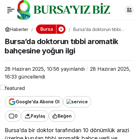
Bursa’da doktorun
0
tıbbi aromatik
Bursa
Haberler
Bursa’da doktorun tıbbi
aromatik bahçesine yoğun
Bursa’da doktorun tıbbi aromatik
ilgi
bahçesine yoğun ilgi
bahçesine yoğun ilgi
28 Haziran 2025, 10:56
yayınlandı
28 Haziran 2025,
16:33
güncellendi
Google'da Abone Ol
0
Paylaş
Beğen
Bursa’da bir doktor tarafından 10 dönümlük arazi
üzerine kurulan tıbbi aromatik bahçe yerli ve