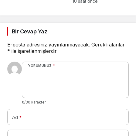
otoparkı bu ay hizmete
10 saat önce
açılacak”
Bir Cevap Yaz
E-posta adresiniz yayınlanmayacak.
Gerekli alanlar
*
ile işaretlenmişlerdir
YORUMUNUZ
*
0
/30 karakter
Ad
*