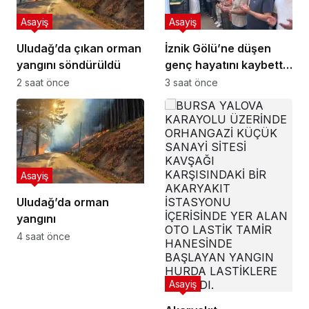
Asayiş
Asayiş
Uludağ’da çıkan orman
İznik Gölü’ne düşen
yangını söndürüldü
genç hayatını kaybetti,
gözyaşlarıyla toprağa
2 saat önce
3 saat önce
verildi
Asayiş
Uludağ’da orman
yangını
4 saat önce
Asayiş