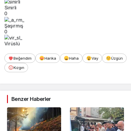
Sinirli
0
Şaşırmış
0
Virüslü
Beğendim
Harika
Haha
Vay
Üzgün
Kızgın
Benzer Haberler