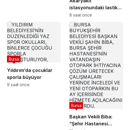
Akaryakıt
istasyonundaki lastik
tamirhanesi alev alev
8 saat önce
yandı
Bursa
Yıldırım’da çocuklar
sporla büyüyor
9 saat önce
Bursa
Başkan Vekili Biba:
“Şehir Hastanesi