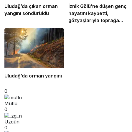
Uludağ’da çıkan orman
İznik Gölü’ne düşen genç
yangını söndürüldü
hayatını kaybetti,
gözyaşlarıyla toprağa
verildi
Uludağ’da orman yangını
0
Mutlu
0
Üzgün
0