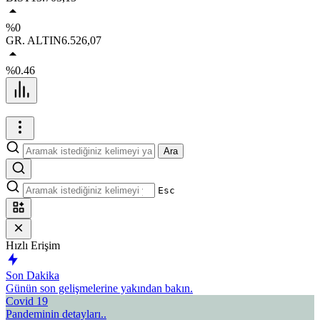
%0
GR. ALTIN
6.526,07
%0.46
Ara
Esc
Hızlı Erişim
Son Dakika
Günün son gelişmelerine yakından bakın.
Covid 19
Pandeminin detayları..