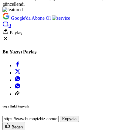
güncellendi
Google'da Abone Ol
0
Paylaş
Bu Yazıyı Paylaş
veya linki kopyala
Kopyala
Beğen