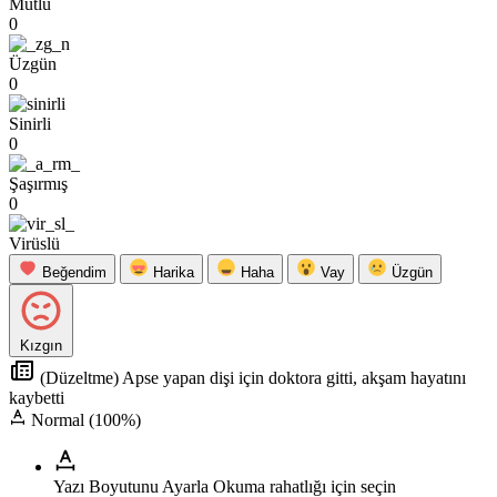
Mutlu
0
Üzgün
0
Sinirli
0
Şaşırmış
0
Virüslü
Beğendim
Harika
Haha
Vay
Üzgün
Kızgın
(Düzeltme) Apse yapan dişi için doktora gitti, akşam hayatını
kaybetti
Normal (100%)
Yazı Boyutunu Ayarla
Okuma rahatlığı için seçin