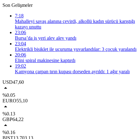
Son Gelişmeler
7:18
Mahalleyi savaş alanına çevirdi, alkollü kadın sürücü karıştığı
kazayı unuttu
23:06
Bursa’da iş yeri alev alev yandı
23:04
Elektrikli bisiklet ile uçuruma yuvarlandılar: 3 çocuk yaralandı
20:06
Elini spiral makinesine kaptırdı
19:02
Kamyona çarpan tırın kupası dorseden ayrıldı: 1 ağır yaralı
USD
47,60
%0.05
EURO
55,10
%0.13
GBP
64,22
%0.16
BIST
13.703,13