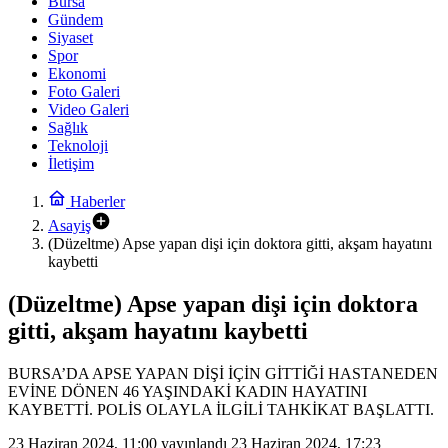
Bursa
Gündem
Siyaset
Spor
Ekonomi
Foto Galeri
Video Galeri
Sağlık
Teknoloji
İletişim
Haberler
Asayiş
(Düzeltme) Apse yapan dişi için doktora gitti, akşam hayatını
kaybetti
(Düzeltme) Apse yapan dişi için doktora
gitti, akşam hayatını kaybetti
BURSA’DA APSE YAPAN DİŞİ İÇİN GİTTİĞİ HASTANEDEN
EVİNE DÖNEN 46 YAŞINDAKİ KADIN HAYATINI
KAYBETTİ. POLİS OLAYLA İLGİLİ TAHKİKAT BAŞLATTI.
23 Haziran 2024, 11:00
yayınlandı
23 Haziran 2024, 17:23