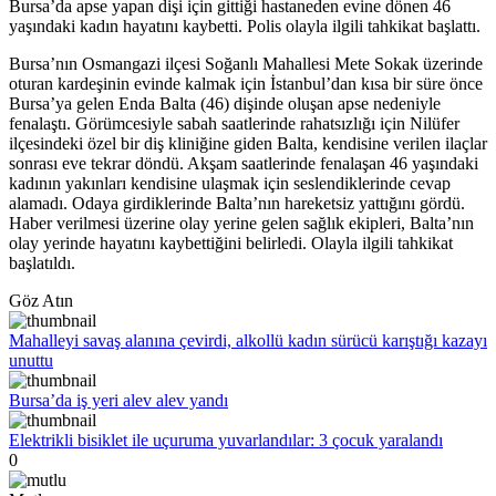
Bursa’da apse yapan dişi için gittiği hastaneden evine dönen 46
yaşındaki kadın hayatını kaybetti. Polis olayla ilgili tahkikat başlattı.
Bursa’nın Osmangazi ilçesi Soğanlı Mahallesi Mete Sokak üzerinde
oturan kardeşinin evinde kalmak için İstanbul’dan kısa bir süre önce
Bursa’ya gelen Enda Balta (46) dişinde oluşan apse nedeniyle
fenalaştı. Görümcesiyle sabah saatlerinde rahatsızlığı için Nilüfer
ilçesindeki özel bir diş kliniğine giden Balta, kendisine verilen ilaçlar
sonrası eve tekrar döndü. Akşam saatlerinde fenalaşan 46 yaşındaki
kadının yakınları kendisine ulaşmak için seslendiklerinde cevap
alamadı. Odaya girdiklerinde Balta’nın hareketsiz yattığını gördü.
Haber verilmesi üzerine olay yerine gelen sağlık ekipleri, Balta’nın
olay yerinde hayatını kaybettiğini belirledi. Olayla ilgili tahkikat
başlatıldı.
Göz Atın
Mahalleyi savaş alanına çevirdi, alkollü kadın sürücü karıştığı kazayı
unuttu
Bursa’da iş yeri alev alev yandı
Elektrikli bisiklet ile uçuruma yuvarlandılar: 3 çocuk yaralandı
0