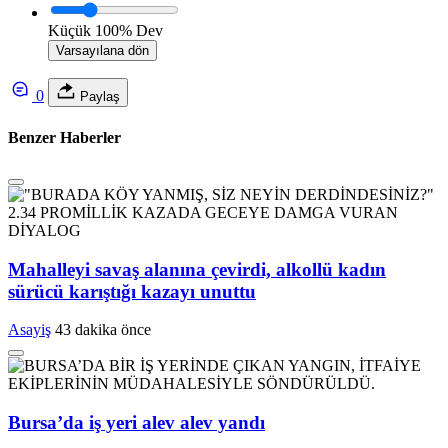
Küçük
100%
Dev
Varsayılana dön
0
Paylaş
Benzer Haberler
Mahalleyi savaş alanına çevirdi, alkollü kadın
sürücü karıştığı kazayı unuttu
Asayiş
43 dakika önce
Bursa’da iş yeri alev alev yandı