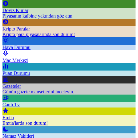
Döviz Kurlar
Piyasanın kalbine yakından göz atın.
Kripto Paralar
Kripto para piyasalarında son durum!
Hava Durumu
Maç Merkezi
Puan Durumu
Gazeteler
Günün gazete manşetlerini inceleyin.
Canlı Tv
Emtia
Emtia'larda son durum!
Namaz Vakitleri