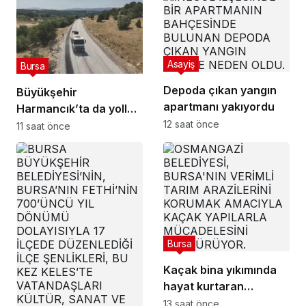
Asayiş
Bursa
Depoda çıkan yangın
Büyükşehir
apartmanı yakıyordu
Harmancık’ta da yolları
12 saat önce
yeniliyor
11 saat önce
Bursa
Kaçak bina yıkımında
hayat kurtaran
müdahale
13 saat önce