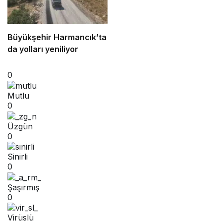
Büyükşehir Harmancık’ta
da yolları yeniliyor
0
Mutlu
0
Üzgün
0
Sinirli
0
Şaşırmış
0
Virüslü