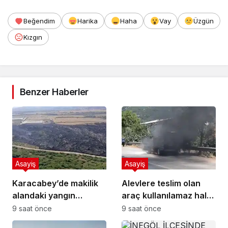
Beğendim
Harika
Haha
Vay
Üzgün
Kızgın
Benzer Haberler
Asayiş
Asayiş
Karacabey’de makilik
Alevlere teslim olan
alandaki yangın
araç kullanılamaz hale
fabrikaya ulaşmadan
geldi
9 saat önce
9 saat önce
söndürüldü