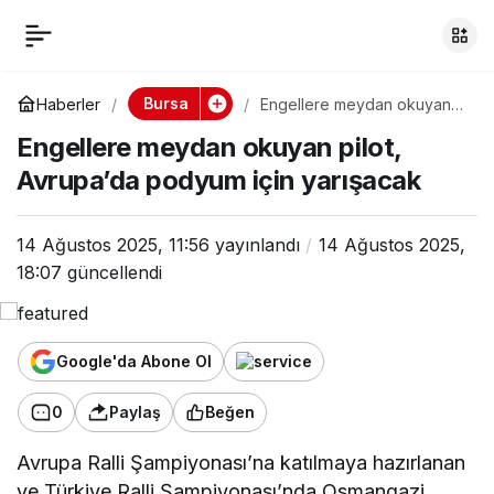
Engellere meydan
0
okuyan pilot,
Bursa
Haberler
Engellere meydan okuyan
pilot, Avrupa’da podyum için
Engellere meydan okuyan pilot,
yarışacak
Avrupa’da podyum
Avrupa’da podyum için yarışacak
için yarışacak
14 Ağustos 2025, 11:56
yayınlandı
14 Ağustos 2025,
18:07
güncellendi
Google'da Abone Ol
0
Paylaş
Beğen
Avrupa Ralli Şampiyonası’na katılmaya hazırlanan
ve Türkiye Ralli Şampiyonası’nda Osmangazi