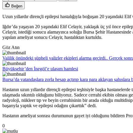
Beğen
Uzun yıllardır dirençli epilepsi hastalığıyla boğuşan 20 yaşındaki Eli
Iğdır’da yaşayan 20 yaşındaki Elif Celayir, yaklaşık üç yıl önce epileps
Celayir, istediği sonucu alamayınca soluğu Bursa Şehir Hastanesinde a
yapılan ameliyat sonucu Celayir, hastalıktan kurtuldu.
Göz Atın
Valilik önündeki şüpheli valizler ekipleri alarma geçirdi.. Gerçek sonr
Büyükşehir’den İnegöl’e ulaşım hamlesi
Bursa’da vatandaşlara zorla hesap açtırıp kara para aklayan şahıslara 
Hastanın uzun yıllardır dirençli epilepsi teşhisiyle başka hastanelerde
ulaşmada sıkıntılı olduğunu biliyoruz. Sadece cerrahi ekibin olması ger
radyoloji, nükleer tıp ve beyin cerrahisinin bir arada olduğu multidisi
başarıyla yaptık ve epilepsi odağını çıkarttık” dedi.
Hastanın ameliyat sonrası durumunun gayet iyi olduğunu bildiren Prof. D
0