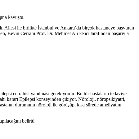
ğına kavuştu.
adı. Ailesi ile birlikte İstanbul ve Ankara’da birçok hastaneye başvuran
ken, Beyin Cerrahı Prof. Dr. Mehmet Ali Ekici tarafından başarıyla
pilepsi cerrahisi yapılması gerekiyordu. Bu tür hastaların tedaviye
ahi kararı Epilepsi konseyinden çıkıyor. Nöroloji, nöropsikiyatri,
 Hastanın durumunu nöroloji ile görüşüp, kısa sürede ameliyatını
ılacağını belirtti.