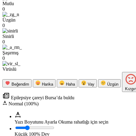
Mutlu
0
Üzgün
0
Sinirli
0
Şaşırmış
0
Virüslü
Beğendim
Harika
Haha
Vay
Üzgün
Kızgı
Epilepsiye çareyi Bursa’da buldu
Normal (100%)
Yazı Boyutunu Ayarla
Okuma rahatlığı için seçin
Küçük
100%
Dev