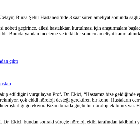
f Celayir, Bursa Şehir Hastanesi’nde 3 saat süren ameliyat sonunda sağlı
i nöbeti geçirince, ailesi hastalıktan kurtulması için araştırmalara başl
ldı. Burada yapılan inceleme ve tetkikler sonucu ameliyat kararı alınır
adan çıktı
baskın
 takip edildiğini vurgulayan Prof. Dr. Ekici, “Hastamız bize geldiğinde e
ekmiyor, çok ciddi nöroloji desteği gerektiren bir konu. Hastaların cerr
pliner işbirliği gerekiyor. Bizim burada güçlü bir nöroloji ekibimiz var.
r. Ekici, bundan sonraki süreçte nöroloji ekibi tarafından takibinin yap