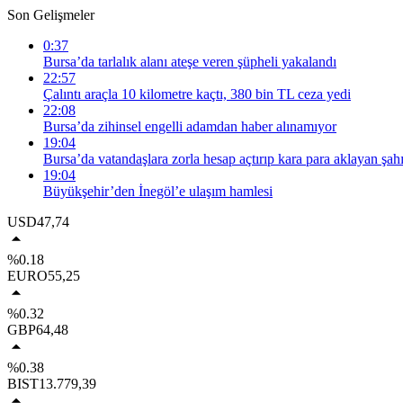
Son Gelişmeler
0:37
Bursa’da tarlalık alanı ateşe veren şüpheli yakalandı
22:57
Çalıntı araçla 10 kilometre kaçtı, 380 bin TL ceza yedi
22:08
Bursa’da zihinsel engelli adamdan haber alınamıyor
19:04
Bursa’da vatandaşlara zorla hesap açtırıp kara para aklayan şahı
19:04
Büyükşehir’den İnegöl’e ulaşım hamlesi
USD
47,74
%0.18
EURO
55,25
%0.32
GBP
64,48
%0.38
BIST
13.779,39