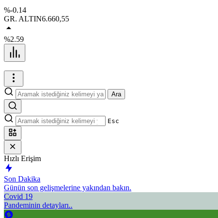
%-0.14
GR. ALTIN
6.660,55
%2.59
Ara
Esc
Hızlı Erişim
Son Dakika
Günün son gelişmelerine yakından bakın.
Covid 19
Pandeminin detayları..