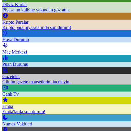
Döviz Kurlar
Piyasanın kalbine yakından göz atın.
Kripto Paralar
Kripto para piyasalarında son durum!
Hava Durumu
Maç Merkezi
Puan Durumu
Gazeteler
Günün gazete manşetlerini inceleyin.
Canlı Tv
Emtia
Emtia'larda son durum!
Namaz Vakitleri