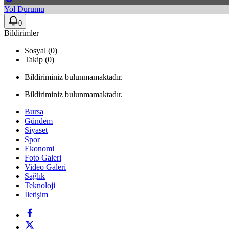
Yol Durumu
0
Bildirimler
Sosyal (0)
Takip (0)
Bildiriminiz bulunmamaktadır.
Bildiriminiz bulunmamaktadır.
Bursa
Gündem
Siyaset
Spor
Ekonomi
Foto Galeri
Video Galeri
Sağlık
Teknoloji
İletişim