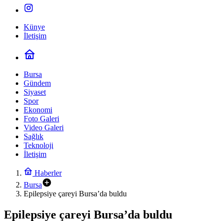
Künye
İletişim
Bursa
Gündem
Siyaset
Spor
Ekonomi
Foto Galeri
Video Galeri
Sağlık
Teknoloji
İletişim
Haberler
Bursa
Epilepsiye çareyi Bursa’da buldu
Epilepsiye çareyi Bursa’da buldu