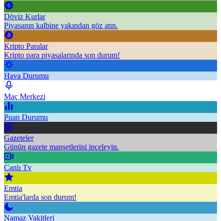
Döviz Kurlar
Piyasanın kalbine yakından göz atın.
Kripto Paralar
Kripto para piyasalarında son durum!
Hava Durumu
Maç Merkezi
Puan Durumu
Gazeteler
Günün gazete manşetlerini inceleyin.
Canlı Tv
Emtia
Emtia'larda son durum!
Namaz Vakitleri