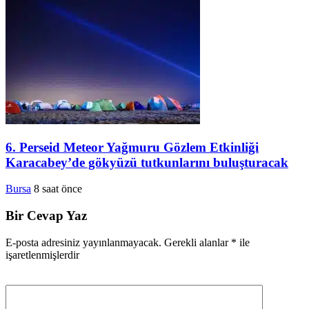
6. Perseid Meteor Yağmuru Gözlem Etkinliği
Karacabey’de gökyüzü tutkunlarını buluşturacak
Bursa
8 saat önce
Bir Cevap Yaz
E-posta adresiniz yayınlanmayacak.
Gerekli alanlar
*
ile
işaretlenmişlerdir