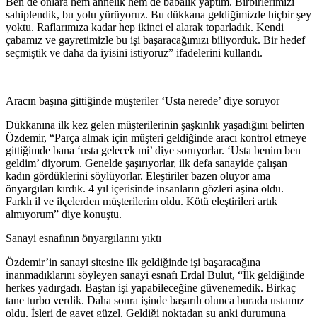
Ben de onlara hem annelik hem de babalık yaptım. Birbirlerimizi
sahiplendik, bu yolu yürüyoruz. Bu dükkana geldiğimizde hiçbir şey
yoktu. Raflarımıza kadar hep ikinci el alarak toparladık. Kendi
çabamız ve gayretimizle bu işi başaracağımızı biliyorduk. Bir hedef
seçmiştik ve daha da iyisini istiyoruz” ifadelerini kullandı.
Aracın başına gittiğinde müşteriler ‘Usta nerede’ diye soruyor
Dükkanına ilk kez gelen müşterilerinin şaşkınlık yaşadığını belirten
Özdemir, “Parça almak için müşteri geldiğinde aracı kontrol etmeye
gittiğimde bana ‘usta gelecek mi’ diye soruyorlar. ‘Usta benim ben
geldim’ diyorum. Genelde şaşırıyorlar, ilk defa sanayide çalışan
kadın gördüklerini söylüyorlar. Eleştiriler bazen oluyor ama
önyargıları kırdık. 4 yıl içerisinde insanların gözleri aşina oldu.
Farklı il ve ilçelerden müşterilerim oldu. Kötü eleştirileri artık
almıyorum” diye konuştu.
Sanayi esnafının önyargılarını yıktı
Özdemir’in sanayi sitesine ilk geldiğinde işi başaracağına
inanmadıklarını söyleyen sanayi esnafı Erdal Bulut, “İlk geldiğinde
herkes yadırgadı. Baştan işi yapabileceğine güvenemedik. Birkaç
tane turbo verdik. Daha sonra işinde başarılı olunca burada ustamız
oldu. İşleri de gayet güzel. Geldiği noktadan şu anki durumuna