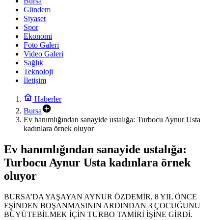
Bursa
Gündem
Siyaset
Spor
Ekonomi
Foto Galeri
Video Galeri
Sağlık
Teknoloji
İletişim
Haberler
Bursa
Ev hanımlığından sanayide ustalığa: Turbocu Aynur Usta
kadınlara örnek oluyor
Ev hanımlığından sanayide ustalığa:
Turbocu Aynur Usta kadınlara örnek
oluyor
BURSA’DA YAŞAYAN AYNUR ÖZDEMİR, 8 YIL ÖNCE
EŞİNDEN BOŞANMASININ ARDINDAN 3 ÇOCUĞUNU
BÜYÜTEBİLMEK İÇİN TURBO TAMİRİ İŞİNE GİRDİ.