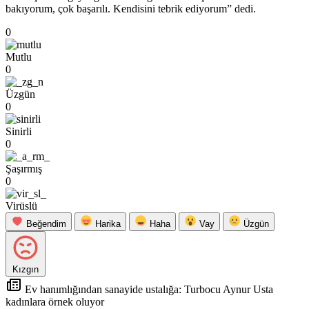
bakıyorum, çok başarılı. Kendisini tebrik ediyorum” dedi.
0
Mutlu
0
Üzgün
0
Sinirli
0
Şaşırmış
0
Virüslü
Beğendim
Harika
Haha
Vay
Üzgün
Kızgın
Ev hanımlığından sanayide ustalığa: Turbocu Aynur Usta
kadınlara örnek oluyor