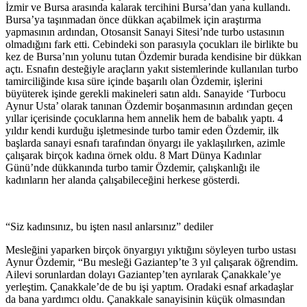
İzmir ve Bursa arasında kalarak tercihini Bursa’dan yana kullandı.
Bursa’ya taşınmadan önce dükkan açabilmek için araştırma
yapmasının ardından, Otosansit Sanayi Sitesi’nde turbo ustasının
olmadığını fark etti. Cebindeki son parasıyla çocukları ile birlikte bu
kez de Bursa’nın yolunu tutan Özdemir burada kendisine bir dükkan
açtı. Esnafın desteğiyle araçların yakıt sistemlerinde kullanılan turbo
tamirciliğinde kısa süre içinde başarılı olan Özdemir, işlerini
büyüterek işinde gerekli makineleri satın aldı. Sanayide ‘Turbocu
Aynur Usta’ olarak tanınan Özdemir boşanmasının ardından geçen
yıllar içerisinde çocuklarına hem annelik hem de babalık yaptı. 4
yıldır kendi kurduğu işletmesinde turbo tamir eden Özdemir, ilk
başlarda sanayi esnafı tarafından önyargı ile yaklaşılırken, azimle
çalışarak birçok kadına örnek oldu. 8 Mart Dünya Kadınlar
Günü’nde dükkanında turbo tamir Özdemir, çalışkanlığı ile
kadınların her alanda çalışabileceğini herkese gösterdi.
“Siz kadınsınız, bu işten nasıl anlarsınız” dediler
Mesleğini yaparken birçok önyargıyı yıktığını söyleyen turbo ustası
Aynur Özdemir, “Bu mesleği Gaziantep’te 3 yıl çalışarak öğrendim.
Ailevi sorunlardan dolayı Gaziantep’ten ayrılarak Çanakkale’ye
yerleştim. Çanakkale’de de bu işi yaptım. Oradaki esnaf arkadaşlar
da bana yardımcı oldu. Çanakkale sanayisinin küçük olmasından