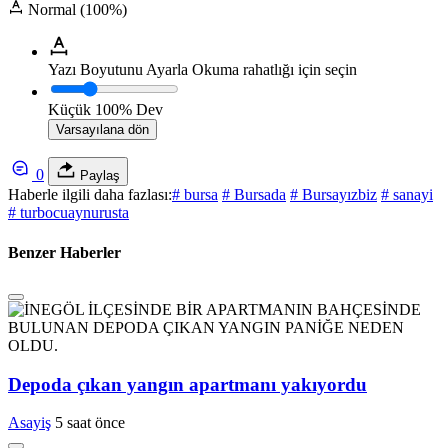
Normal (100%)
Yazı Boyutunu Ayarla
Okuma rahatlığı için seçin
Küçük
100%
Dev
Varsayılana dön
0
Paylaş
Haberle ilgili daha fazlası:
# bursa
# Bursada
# Bursayızbiz
# sanayi
# turbocuaynurusta
Benzer Haberler
Depoda çıkan yangın apartmanı yakıyordu
Asayiş
5 saat önce