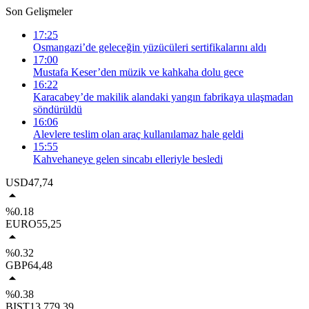
Son Gelişmeler
17:25
Osmangazi’de geleceğin yüzücüleri sertifikalarını aldı
17:00
Mustafa Keser’den müzik ve kahkaha dolu gece
16:22
Karacabey’de makilik alandaki yangın fabrikaya ulaşmadan
söndürüldü
16:06
Alevlere teslim olan araç kullanılamaz hale geldi
15:55
Kahvehaneye gelen sincabı elleriyle besledi
USD
47,74
%0.18
EURO
55,25
%0.32
GBP
64,48
%0.38
BIST
13.779,39