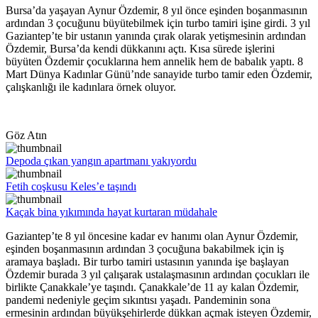
Bursa’da yaşayan Aynur Özdemir, 8 yıl önce eşinden boşanmasının
ardından 3 çocuğunu büyütebilmek için turbo tamiri işine girdi. 3 yıl
Gaziantep’te bir ustanın yanında çırak olarak yetişmesinin ardından
Özdemir, Bursa’da kendi dükkanını açtı. Kısa sürede işlerini
büyüten Özdemir çocuklarına hem annelik hem de babalık yaptı. 8
Mart Dünya Kadınlar Günü’nde sanayide turbo tamir eden Özdemir,
çalışkanlığı ile kadınlara örnek oluyor.
Göz Atın
Depoda çıkan yangın apartmanı yakıyordu
Fetih coşkusu Keles’e taşındı
Kaçak bina yıkımında hayat kurtaran müdahale
Gaziantep’te 8 yıl öncesine kadar ev hanımı olan Aynur Özdemir,
eşinden boşanmasının ardından 3 çocuğuna bakabilmek için iş
aramaya başladı. Bir turbo tamiri ustasının yanında işe başlayan
Özdemir burada 3 yıl çalışarak ustalaşmasının ardından çocukları ile
birlikte Çanakkale’ye taşındı. Çanakkale’de 11 ay kalan Özdemir,
pandemi nedeniyle geçim sıkıntısı yaşadı. Pandeminin sona
ermesinin ardından büyükşehirlerde dükkan açmak isteyen Özdemir,