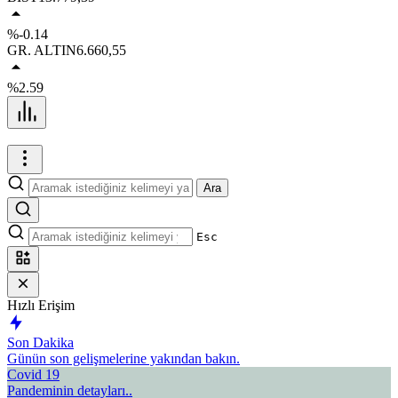
%-0.14
GR. ALTIN
6.660,55
%2.59
Ara
Esc
Hızlı Erişim
Son Dakika
Günün son gelişmelerine yakından bakın.
Covid 19
Pandeminin detayları..