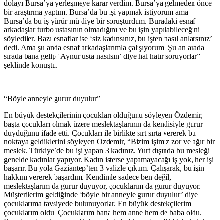
dolayı Bursa’ya yerleşmeye karar verdim. Bursa’ya gelmeden önce
bir araştırma yaptım. Bursa’da bu işi yapmak istiyorum ama
Bursa’da bu iş yürür mü diye bir soruşturdum. Buradaki esnaf
arkadaşlar turbo ustasının olmadığını ve bu işin yapılabileceğini
söylediler. Bazı esnaflar ise ‘siz kadınsınız, bu işten nasıl anlarsınız’
dedi. Ama şu anda esnaf arkadaşlarımla çalışıyorum. Şu an arada
sırada bana gelip ‘Aynur usta nasılsın’ diye hal hatır soruyorlar”
şeklinde konuştu.
“Böyle anneyle gurur duyulur”
En büyük destekçilerinin çocukları olduğunu söyleyen Özdemir,
başta çocukları olmak üzere meslektaşlarının da kendisiyle gurur
duyduğunu ifade etti. Çocukları ile birlikte sırt sırta vererek bu
noktaya geldiklerini söyleyen Özdemir, “Bizim işimiz zor ve ağır bir
meslek. Türkiye’de bu işi yapan 3 kadınız. Yurt dışında bu mesleği
genelde kadınlar yapıyor. Kadın isterse yapamayacağı iş yok, her işi
başarır. Bu yola Gaziantep’ten 3 valizle çıktım. Çalışarak, bu işin
hakkını vererek başardım. Kendimle sadece ben değil,
meslektaşlarım da gurur duyuyor, çocuklarım da gurur duyuyor.
Müşterilerim geldiğinde ‘böyle bir anneyle gurur duyulur’ diye
çocuklarıma tavsiyede bulunuyorlar. En büyük destekçilerim
çocuklarım oldu. Çocuklarım bana hem anne hem de baba oldu.