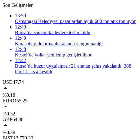
Son Gelişmeler
13:59
Osmangazi Belediyesi pazarlardan aylık 600 ton atık topluyor
12:49
Bursa’da samanlık alevlere teslim oldu
12:49
Karacabey’de ormanlık alanda yangın paniği
12:48
Kestel’de yollar yenilenip genişletiliyor
12:42
Bursa’da huzur uygulaması: 21 aranan şahıs yakalandı, 388
bin TL ceza kesildi
USD
47,74
%0.18
EURO
55,25
%0.32
GBP
64,48
%0.38
BIST
13.779,39