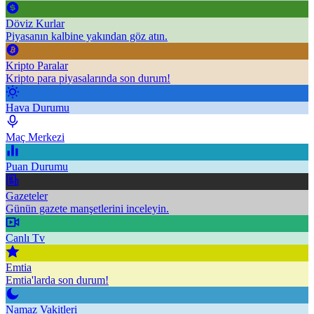
Döviz Kurlar
Piyasanın kalbine yakından göz atın.
Kripto Paralar
Kripto para piyasalarında son durum!
Hava Durumu
Maç Merkezi
Puan Durumu
Gazeteler
Günün gazete manşetlerini inceleyin.
Canlı Tv
Emtia
Emtia'larda son durum!
Namaz Vakitleri