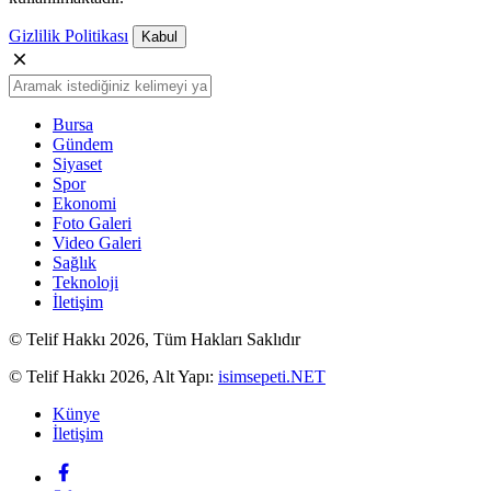
Gizlilik Politikası
Kabul
Bursa
Gündem
Siyaset
Spor
Ekonomi
Foto Galeri
Video Galeri
Sağlık
Teknoloji
İletişim
© Telif Hakkı 2026, Tüm Hakları Saklıdır
© Telif Hakkı 2026, Alt Yapı:
isimsepeti.NET
Künye
İletişim