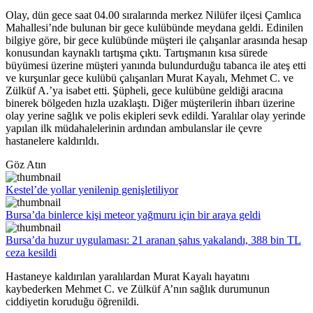
Olay, dün gece saat 04.00 sıralarında merkez Nilüfer ilçesi Çamlıca
Mahallesi’nde bulunan bir gece kulübünde meydana geldi. Edinilen
bilgiye göre, bir gece kulübünde müşteri ile çalışanlar arasında hesap
konusundan kaynaklı tartışma çıktı. Tartışmanın kısa sürede
büyümesi üzerine müşteri yanında bulundurduğu tabanca ile ateş etti
ve kurşunlar gece kulübü çalışanları Murat Kayalı, Mehmet C. ve
Zülküf A.’ya isabet etti. Şüpheli, gece kulübüne geldiği aracına
binerek bölgeden hızla uzaklaştı. Diğer müşterilerin ihbarı üzerine
olay yerine sağlık ve polis ekipleri sevk edildi. Yaralılar olay yerinde
yapılan ilk müdahalelerinin ardından ambulanslar ile çevre
hastanelere kaldırıldı.
Göz Atın
Kestel’de yollar yenilenip genişletiliyor
Bursa’da binlerce kişi meteor yağmuru için bir araya geldi
Bursa’da huzur uygulaması: 21 aranan şahıs yakalandı, 388 bin TL
ceza kesildi
Hastaneye kaldırılan yaralılardan Murat Kayalı hayatını
kaybederken Mehmet C. ve Zülküf A’nın sağlık durumunun
ciddiyetin koruduğu öğrenildi.