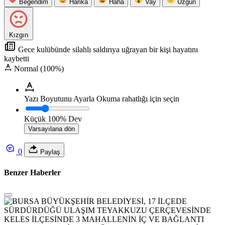
Beğendim
Harika
Haha
Vay
Üzgün
Kızgın
Gece kulübünde silahlı saldırıya uğrayan bir kişi hayatını
kaybetti
Normal (100%)
Yazı Boyutunu Ayarla
Okuma rahatlığı için seçin
Küçük
100%
Dev
Varsayılana dön
0
Paylaş
Benzer Haberler