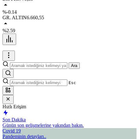
%-0.14
GR. ALTIN
6.660,55
%2.59
Ara
Esc
Hızlı Erişim
Son Dakika
Günün son gelişmelerine yakından bakın.
Covid 19
Pandeminin detayları..