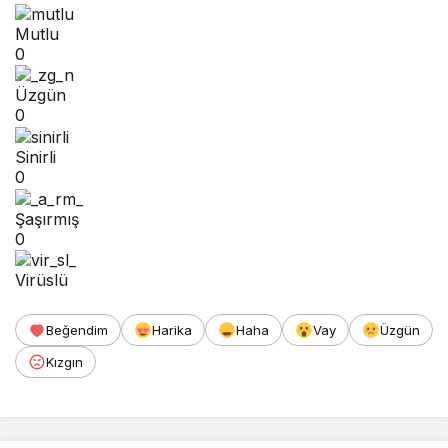
Mutlu
0
Üzgün
0
Sinirli
0
Şaşırmış
0
Virüslü
Beğendim
Harika
Haha
Vay
Üzgün
Kızgın