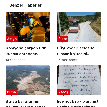
Benzer Haberler
Asayiş
Bursa
Kamyona çarpan tırın
Büyükşehir Keles’te
kupası dorseden
ulaşım kalitesini
ayrıldı: 1 ağır yaralı
artırıyor
14 saat önce
17 saat önce
Bursa
Asayiş
Bursa barajlarının
Eve not bırakıp gitmişti,
doluluk oranı bir yılda
Şehir Hastanesi’nde