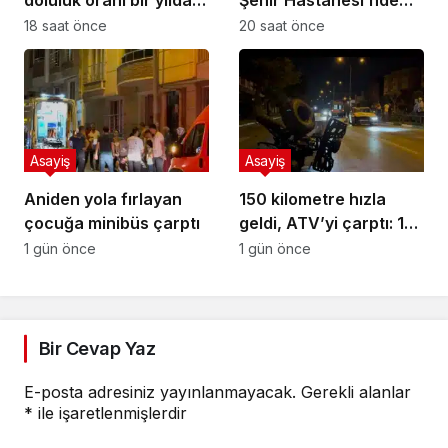
yüzde 24,9’dan yüzde
bulundu
18 saat önce
20 saat önce
81’e yükseldi
Asayiş
Asayiş
Aniden yola fırlayan
150 kilometre hızla
çocuğa minibüs çarptı
geldi, ATV’yi çarptı: 1
ölü
1 gün önce
1 gün önce
Bir Cevap Yaz
E-posta adresiniz yayınlanmayacak.
Gerekli alanlar
*
ile işaretlenmişlerdir