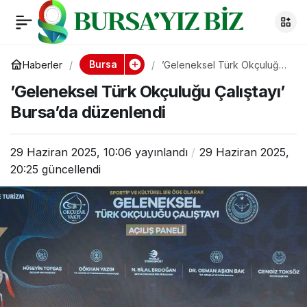
’Geleneksel Türk
0
Okçuluğu Çalıştayı’
Bursa
Haberler
’Geleneksel Türk Okçuluğu
Çalıştayı’ Bursa’da
’Geleneksel Türk Okçuluğu Çalıştayı’
düzenlendi
Bursa’da düzenlendi
Bursa’da düzenlendi
29 Haziran 2025, 10:06
yayınlandı
29 Haziran 2025,
20:25
güncellendi