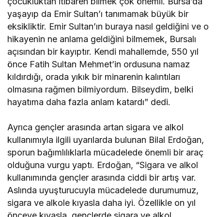
çocukluktan itibaren bilmek çok önemli. Bursa’da
yaşayıp da Emir Sultan’ı tanımamak büyük bir
eksikliktir. Emir Sultan’ın buraya nasıl geldiğini ve o
hikayenin ne anlama geldiğini bilmemek, Bursalı
açısından bir kayıptır. Kendi mahallemde, 550 yıl
önce Fatih Sultan Mehmet’in ordusuna namaz
kıldırdığı, orada yıkık bir minarenin kalıntıları
olmasına rağmen bilmiyordum. Bilseydim, belki
hayatıma daha fazla anlam katardı” dedi.
Ayrıca gençler arasında artan sigara ve alkol
kullanımıyla ilgili uyarılarda bulunan Bilal Erdoğan,
sporun bağımlılıklarla mücadelede önemli bir araç
olduğuna vurgu yaptı. Erdoğan, “Sigara ve alkol
kullanımında gençler arasında ciddi bir artış var.
Aslında uyuşturucuyla mücadelede durumumuz,
sigara ve alkole kıyasla daha iyi. Özellikle on yıl
önceye kıyasla, gençlerde sigara ve alkol