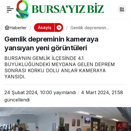
Gemlik depreminin
0
kameraya yansıyan
Asayiş
Haberler
Gemlik depreminin
kameraya yansıyan yeni
Gemlik depreminin kameraya
görüntüleri
yeni görüntüleri
yansıyan yeni görüntüleri
BURSA’NIN GEMLİK İLÇESİNDE 4.1
BÜYÜKLÜĞÜNDEKİ MEYDANA GELEN DEPREM
SONRASI KORKU DOLU ANLAR KAMERAYA
YANSIDI.
24 Şubat 2024, 10:00
yayınlandı
4 Mart 2024, 21:58
güncellendi