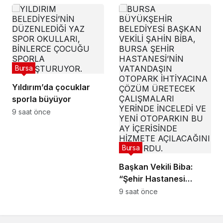
yandı
Bursa
Yıldırım’da çocuklar
sporla büyüyor
9 saat önce
Bursa
Başkan Vekili Biba:
“Şehir Hastanesi
otoparkı bu ay hizmete
9 saat önce
açılacak”