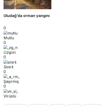
Uludağ’da orman yangını
0
Mutlu
0
Üzgün
0
Sinirli
0
Şaşırmış
0
Virüslü