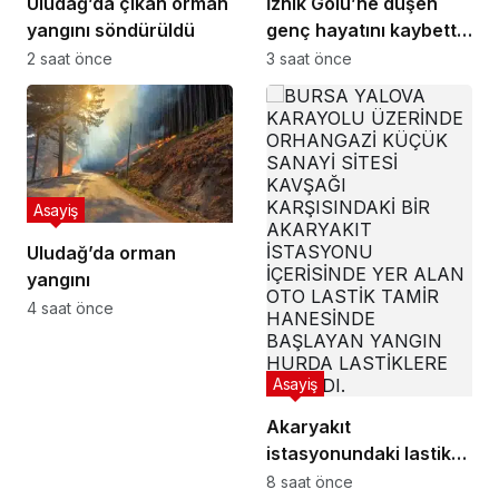
Uludağ’da çıkan orman
İznik Gölü’ne düşen
yangını söndürüldü
genç hayatını kaybetti,
gözyaşlarıyla toprağa
2 saat önce
3 saat önce
verildi
Asayiş
Uludağ’da orman
yangını
4 saat önce
Asayiş
Akaryakıt
istasyonundaki lastik
tamirhanesi alev alev
8 saat önce