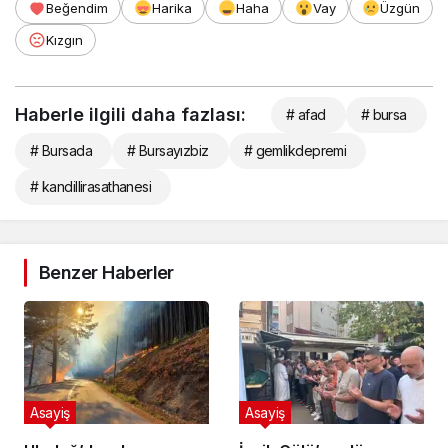
Beğendim
Harika
Haha
Vay
Üzgün
Kızgın
Haberle ilgili daha fazlası:
# afad
# bursa
# Bursada
# Bursayızbiz
# gemlikdepremi
# kandillirasathanesi
Benzer Haberler
Asayiş
Asayiş