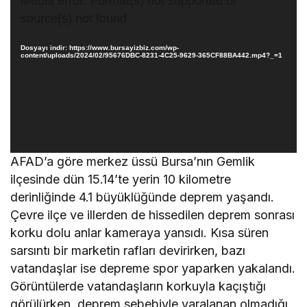
Media error: Format(s) not supported or
oynatıcı
source(s) not found
Dosyayı indir: https://www.bursayizbiz.com/wp-
content/uploads/2024/02/95676DBC-8231-4C25-9629-365CF88BA442.mp4?_=1
AFAD’a göre merkez üssü Bursa’nın Gemlik
ilçesinde dün 15.14’te yerin 10 kilometre
derinliğinde 4.1 büyüklüğünde deprem yaşandı.
Çevre ilçe ve illerden de hissedilen deprem sonrası
korku dolu anlar kameraya yansıdı. Kısa süren
sarsıntı bir marketin rafları devirirken, bazı
vatandaşlar ise depreme spor yaparken yakalandı.
Görüntülerde vatandaşların korkuyla kaçıştığı
görülürken, deprem sebebiyle yaralanan olmadığı