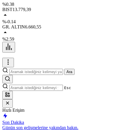
%0.38
BIST
13.779,39
%-0.14
GR. ALTIN
6.660,55
%2.59
Ara
Esc
Hızlı Erişim
Son Dakika
Günün son gelişmelerine yakından bakın.