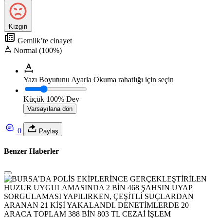
Kızgın
Gemlik’te cinayet
Normal (100%)
Yazı Boyutunu Ayarla
Okuma rahatlığı için seçin
Küçük
100%
Dev
Varsayılana dön
0
Paylaş
Benzer Haberler