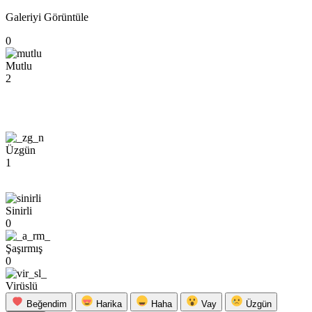
Galeriyi Görüntüle
0
Mutlu
2
Üzgün
1
Sinirli
0
Şaşırmış
0
Virüslü
Beğendim
Harika
Haha
Vay
Üzgün