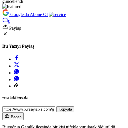
güncellendi
Google'da Abone Ol
0
Paylaş
Bu Yazıyı Paylaş
veya linki kopyala
Kopyala
Beğen
Bursa’nın Gemlik ilçesinde bir kişi tüfekle vurularak öldürüldü.