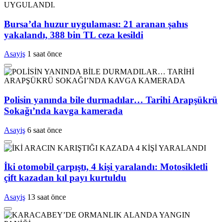
Bursa’da huzur uygulaması: 21 aranan şahıs
yakalandı, 388 bin TL ceza kesildi
Asayiş
1 saat önce
Polisin yanında bile durmadılar… Tarihi Arapşükrü
Sokağı’nda kavga kamerada
Asayiş
6 saat önce
İki otomobil çarpıştı, 4 kişi yaralandı: Motosikletli
çift kazadan kıl payı kurtuldu
Asayiş
13 saat önce