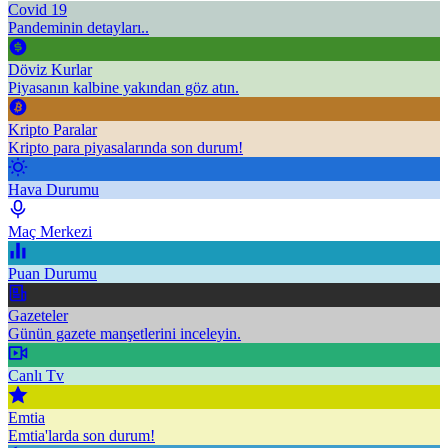
Covid 19
Pandeminin detayları..
Döviz Kurlar
Piyasanın kalbine yakından göz atın.
Kripto Paralar
Kripto para piyasalarında son durum!
Hava Durumu
Maç Merkezi
Puan Durumu
Gazeteler
Günün gazete manşetlerini inceleyin.
Canlı Tv
Emtia
Emtia'larda son durum!