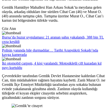
Gemlik Hamidiye Mahallesi Han Arkası Sokak’ta meydana gelen
olayda, arkadaş oldukları öne sürülen Cihat Can (46) ve Murat O.
(40) arasında tartışma çıktı. Tartışma üzerine Murat O., Cihat Can’ı
karnın üst bölgesinden tüfekle vurdu.
Göz Atın
Bursa’da huzur uygulaması: 21 aranan şahıs yakalandı, 388 bin TL
ceza kesildi
Polisin yanında bile durmadılar… Tarihi Arapşükrü Sokağı’nda
kavga kamerada
İki otomobil çarpıştı, 4 kişi yaralandı: Motosikletli çift kazadan kıl
payı kurtuldu
Çevredekiler tarafından Gemlik Devlet Hastanesine kaldırılan Cihat
Can, tüm müdahalelere rağmen hayatını kaybetti. Zanlı Murat O. ise
Gemlik İlçe Emniyet Müdürlüğü tarafından aynı sokakta bulunan
evinde yakalanarak gözaltına alındı. Zanlının olayda kullandığı
tüfeğede el koyan ekipler cinayetin sebebini araştırırken,
gözaltındaki zanlının sorgusu sürüyor.