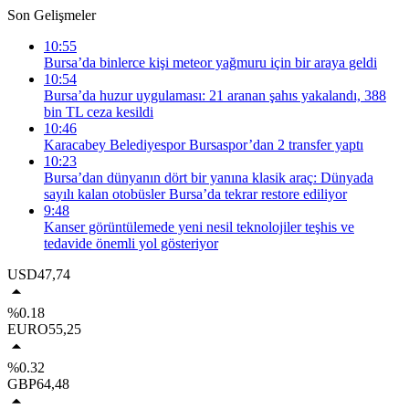
Son Gelişmeler
10:55
Bursa’da binlerce kişi meteor yağmuru için bir araya geldi
10:54
Bursa’da huzur uygulaması: 21 aranan şahıs yakalandı, 388
bin TL ceza kesildi
10:46
Karacabey Belediyespor Bursaspor’dan 2 transfer yaptı
10:23
Bursa’dan dünyanın dört bir yanına klasik araç: Dünyada
sayılı kalan otobüsler Bursa’da tekrar restore ediliyor
9:48
Kanser görüntülemede yeni nesil teknolojiler teşhis ve
tedavide önemli yol gösteriyor
USD
47,74
%0.18
EURO
55,25
%0.32
GBP
64,48