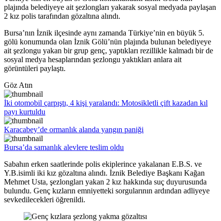
plajında belediyeye ait şezlongları yakarak sosyal medyada paylaşan
2 kız polis tarafından gözaltına alındı.
Bursa’nın İznik ilçesinde aynı zamanda Türkiye’nin en büyük 5.
gölü konumunda olan İznik Gölü’nün plajında bulunan belediyeye
ait şezlongu yakan bir grup genç, yaptıkları rezillikle kalmadı bir de
sosyal medya hesaplarından şezlongu yaktıkları anlara ait
görüntüleri paylaştı.
Göz Atın
İki otomobil çarpıştı, 4 kişi yaralandı: Motosikletli çift kazadan kıl
payı kurtuldu
Karacabey’de ormanlık alanda yangın paniği
Bursa’da samanlık alevlere teslim oldu
Sabahın erken saatlerinde polis ekiplerince yakalanan E.B.S. ve
Y.B.isimli iki kız gözaltına alındı. İznik Belediye Başkanı Kağan
Mehmet Usta, şezlongları yakan 2 kız hakkında suç duyurusunda
bulundu. Genç kızların emniyetteki sorgularının ardından adliyeye
sevkedilecekleri öğrenildi.