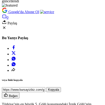
güncellendi
Google'da Abone Ol
0
Paylaş
Bu Yazıyı Paylaş
veya linki kopyala
Kopyala
Beğen
Türkiye’nin en büyük 5. Gölü konumundaki İznik Gölü’nün