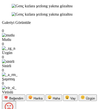
Galeriyi Görüntüle
0
Mutlu
0
Üzgün
0
Sinirli
0
Şaşırmış
0
Virüslü
Beğendim
Harika
Haha
Vay
Üzgün