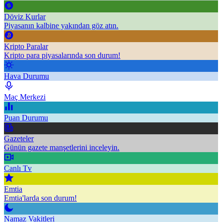
Döviz Kurlar
Piyasanın kalbine yakından göz atın.
Kripto Paralar
Kripto para piyasalarında son durum!
Hava Durumu
Maç Merkezi
Puan Durumu
Gazeteler
Günün gazete manşetlerini inceleyin.
Canlı Tv
Emtia
Emtia'larda son durum!
Namaz Vakitleri