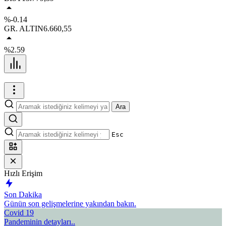
%-0.14
GR. ALTIN
6.660,55
%2.59
Ara
Esc
Hızlı Erişim
Son Dakika
Günün son gelişmelerine yakından bakın.
Covid 19
Pandeminin detayları..