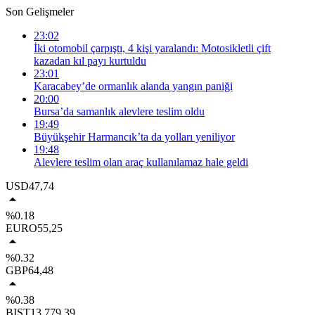
Son Gelişmeler
23:02
İki otomobil çarpıştı, 4 kişi yaralandı: Motosikletli çift
kazadan kıl payı kurtuldu
23:01
Karacabey’de ormanlık alanda yangın paniği
20:00
Bursa’da samanlık alevlere teslim oldu
19:49
Büyükşehir Harmancık’ta da yolları yeniliyor
19:48
Alevlere teslim olan araç kullanılamaz hale geldi
USD
47,74
%0.18
EURO
55,25
%0.32
GBP
64,48
%0.38
BIST
13.779,39