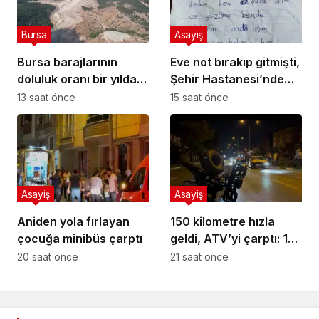
Bursa
Asayiş
Bursa barajlarının
Eve not bırakıp gitmişti,
doluluk oranı bir yılda
Şehir Hastanesi’nde
yüzde 24,9’dan yüzde
bulundu
13 saat önce
15 saat önce
81’e yükseldi
Asayiş
Asayiş
Aniden yola fırlayan
150 kilometre hızla
çocuğa minibüs çarptı
geldi, ATV’yi çarptı: 1
ölü
20 saat önce
21 saat önce