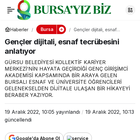
Gençler dijitali, esnaf
0
tecrübesini anlatıyor
Bursa
Haberler
Gençler dijitali, esnaf
tecrübesini anlatıyor
Gençler dijitali, esnaf tecrübesini
anlatıyor
GÜRSU BELEDİYESİ KOLLEKTİF KARİYER
MERKEZİ'NİN HAYATA GEÇİRDİĞİ GENÇ GİRİŞİMCİ
AKADEMİSİ KAPSAMINDA BİR ARAYA GELEN
BURSALI ESNAF VE ÜNİVERSİTE ÖĞRENCİLERİ
GELENEKSELDEN DİJİTALE ULAŞAN BİR HİKAYEYİ
BERABER YAZIYOR.
19 Aralık 2022, 10:05
yayınlandı
19 Aralık 2022, 10:13
güncellendi
Google'da Abone Ol