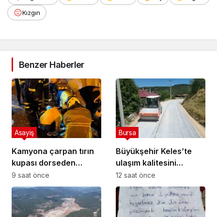
Kızgın
Benzer Haberler
Asayiş
Bursa
Kamyona çarpan tırın
Büyükşehir Keles’te
kupası dorseden
ulaşım kalitesini
ayrıldı: 1 ağır yaralı
artırıyor
9 saat önce
12 saat önce